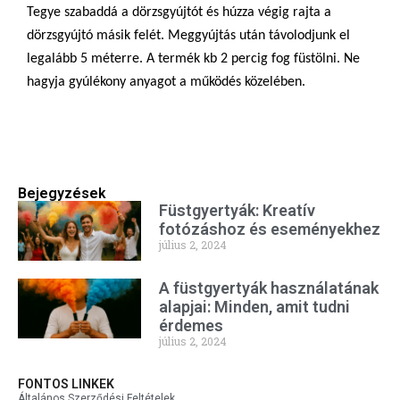
Tegye szabaddá a dörzsgyújtót és húzza végig rajta a
dörzsgyújtó másik felét. Meggyújtás után távolodjunk el
legalább 5 méterre. A termék kb 2 percig fog füstölni. Ne
hagyja gyúlékony anyagot a működés közelében.
Bejegyzések
Füstgyertyák: Kreatív
fotózáshoz és eseményekhez
július 2, 2024
A füstgyertyák használatának
alapjai: Minden, amit tudni
érdemes
július 2, 2024
FONTOS LINKEK
Általános Szerződési Feltételek