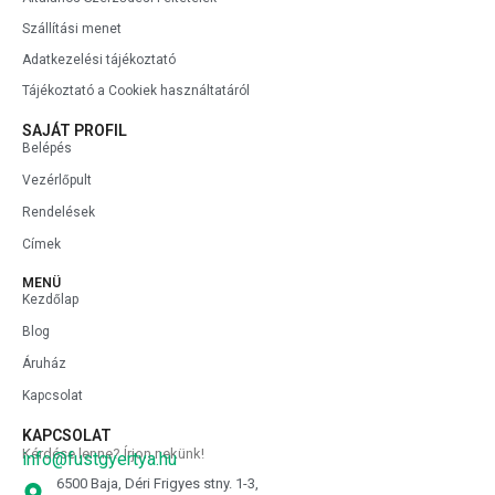
Szállítási menet
Adatkezelési tájékoztató
Tájékoztató a Cookiek használtatáról
SAJÁT PROFIL
Belépés
Vezérlőpult
Rendelések
Címek
MENÜ
Kezdőlap
Blog
Áruház
Kapcsolat
KAPCSOLAT
Kérdése lenne? Írjon nekünk!
info@fustgyertya.hu
6500 Baja, Déri Frigyes stny. 1-3,