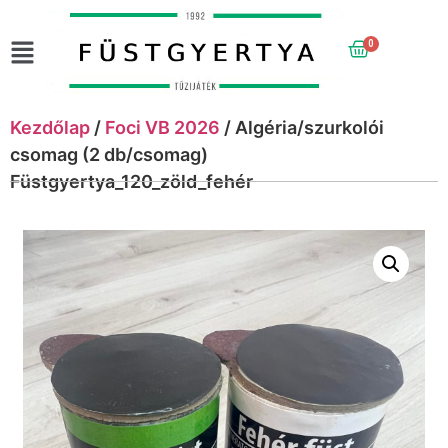
0
Kezdőlap
/
Foci VB 2026
/ Algéria/szurkolói
csomag (2 db/csomag)
Füstgyertya_120_zöld_fehér