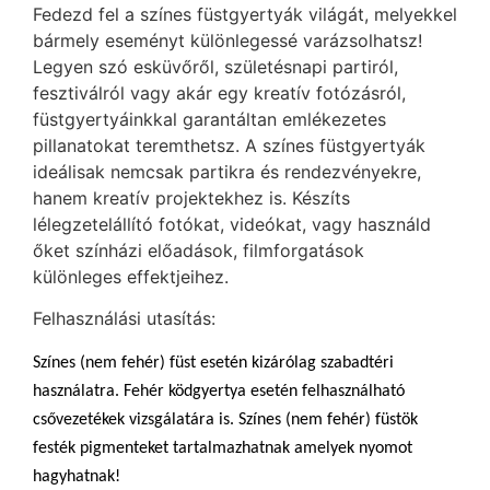
Fedezd fel a színes füstgyertyák világát, melyekkel
bármely eseményt különlegessé varázsolhatsz!
Legyen szó esküvőről, születésnapi partiról,
fesztiválról vagy akár egy kreatív fotózásról,
füstgyertyáinkkal garantáltan emlékezetes
pillanatokat teremthetsz. A színes füstgyertyák
ideálisak nemcsak partikra és rendezvényekre,
hanem kreatív projektekhez is. Készíts
lélegzetelállító fotókat, videókat, vagy használd
őket színházi előadások, filmforgatások
különleges effektjeihez.
Felhasználási utasítás:
Színes (nem fehér) füst esetén kizárólag szabadtéri
használatra. Fehér ködgyertya esetén felhasználható
csővezetékek vizsgálatára is. Színes (nem fehér) füstök
festék pigmenteket tartalmazhatnak amelyek nyomot
hagyhatnak!