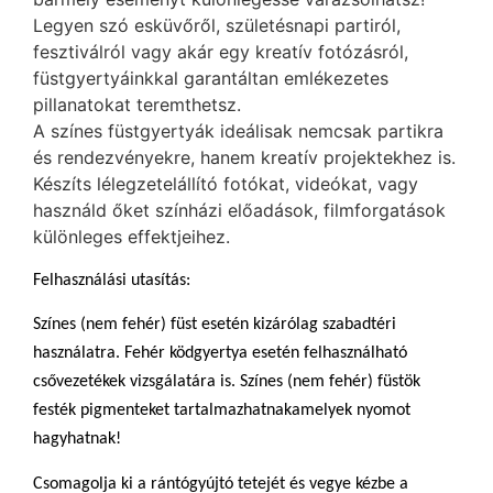
Legyen szó esküvőről, születésnapi partiról,
fesztiválról vagy akár egy kreatív fotózásról,
füstgyertyáinkkal garantáltan emlékezetes
pillanatokat teremthetsz.
A színes füstgyertyák ideálisak nemcsak partikra
és rendezvényekre, hanem kreatív projektekhez is.
Készíts lélegzetelállító fotókat, videókat, vagy
használd őket színházi előadások, filmforgatások
különleges effektjeihez.
Felhasználási utasítás:
Színes (nem fehér) füst esetén kizárólag szabadtéri
használatra. Fehér ködgyertya esetén felhasználható
csővezetékek vizsgálatára is. Színes (nem fehér) füstök
festék pigmenteket tartalmazhatnakamelyek nyomot
hagyhatnak!
Csomagolja ki a rántógyújtó tetejét és vegye kézbe a