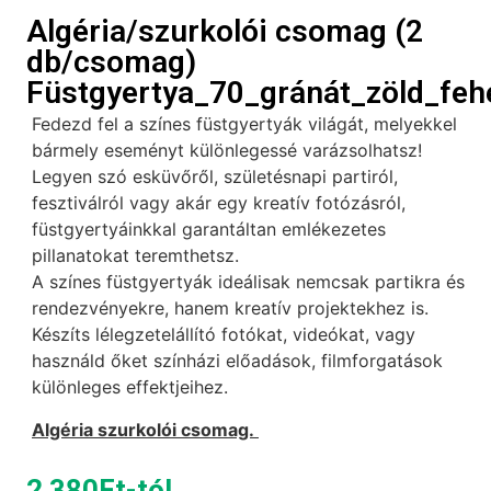
Algéria/szurkolói csomag (2
db/csomag)
Füstgyertya_70_gránát_zöld_feh
Fedezd fel a színes füstgyertyák világát, melyekkel
bármely eseményt különlegessé varázsolhatsz!
Legyen szó esküvőről, születésnapi partiról,
fesztiválról vagy akár egy kreatív fotózásról,
füstgyertyáinkkal garantáltan emlékezetes
pillanatokat teremthetsz.
A színes füstgyertyák ideálisak nemcsak partikra és
rendezvényekre, hanem kreatív projektekhez is.
Készíts lélegzetelállító fotókat, videókat, vagy
használd őket színházi előadások, filmforgatások
különleges effektjeihez.
Algéria szurkolói csomag.
2 380
Ft
-tól