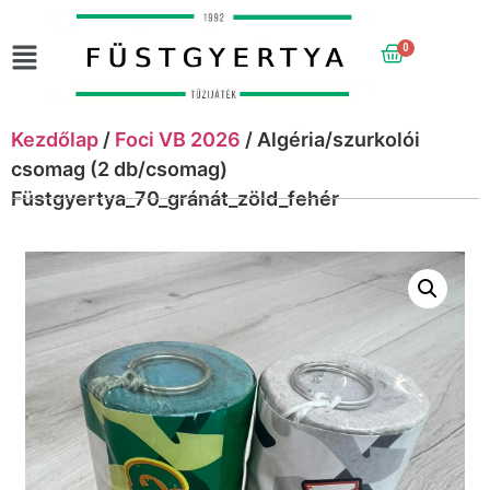
0
Kezdőlap
/
Foci VB 2026
/ Algéria/szurkolói
csomag (2 db/csomag)
Füstgyertya_70_gránát_zöld_fehér