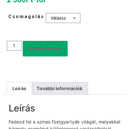
Csomagolás
Kosárba teszem
Leírás
További információk
Leírás
Fedezd fel a színes füstgyertyák világát, melyekkel
bármely eseményt különlegessé varázsolhatsz!