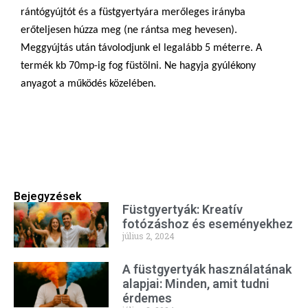
rántógyújtót és a füstgyertyára merőleges irányba
erőteljesen húzza meg (ne rántsa meg hevesen).
Meggyújtás után távolodjunk el legalább 5 méterre. A
termék kb 70mp-ig fog füstölni. Ne hagyja gyúlékony
anyagot a működés közelében.
Bejegyzések
Füstgyertyák: Kreatív
fotózáshoz és eseményekhez
július 2, 2024
A füstgyertyák használatának
alapjai: Minden, amit tudni
érdemes