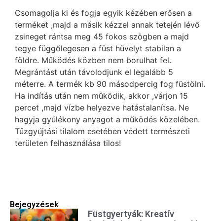
Csomagolja ki és fogja egyik kézében erősen a
terméket ,majd a másik kézzel annak tetején lévő
zsineget rántsa meg 45 fokos szögben a majd
tegye függőlegesen a füst hüvelyt stabilan a
földre. Működés közben nem borulhat fel.
Megrántást után távolodjunk el legalább 5
méterre. A termék kb 90 másodpercig fog füstölni.
Ha indítás után nem működik, akkor ,várjon 15
percet ,majd vízbe helyezve hatástalanítsa. Ne
hagyja gyúlékony anyagot a működés közelében.
Tűzgyújtási tilalom esetében védett természeti
területen felhasználása tilos!
Bejegyzések
Füstgyertyák: Kreatív