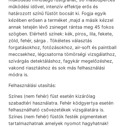
működési idővel, intenzív effektje erős és
határozott színű füstöt bocsát ki. Fogja egyik
kézében erősen a terméket ,majd a másik kézzel
annak tetején lévő zsineget rántsa meg 45 fokos
szögben. Elérhető színek: kék, piros,, lila, fekete,
zöld, fehér, sárga . Tökéletes választás
forgatásokhoz, fotózásokhoz, air-soft és paintball
meccsekhez, légcsatorna tömörségi vizsgálathoz,
szivárgás detektáláshoz, fagykár megelőzéshez,
vakond riasztáshoz és sok más felhasználási
módra is.
Felhasználási utasítás:
Színes (nem fehér) füst esetén kizárólag
szabadtéri használatra. Fehér ködgyertya esetén
felhasználható csővezetékek vizsgálatára is.
Színes (nem fehér) füstök festék pigmenteket
tartalmazhatnak amelyek nyomot hagyhatnak!