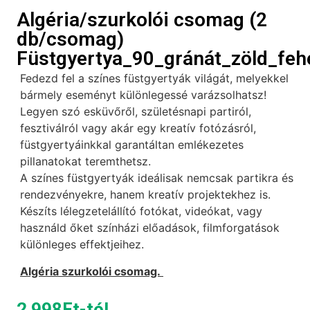
Algéria/szurkolói csomag (2
db/csomag)
Füstgyertya_90_gránát_zöld_feh
Fedezd fel a színes füstgyertyák világát, melyekkel
bármely eseményt különlegessé varázsolhatsz!
Legyen szó esküvőről, születésnapi partiról,
fesztiválról vagy akár egy kreatív fotózásról,
füstgyertyáinkkal garantáltan emlékezetes
pillanatokat teremthetsz.
A színes füstgyertyák ideálisak nemcsak partikra és
rendezvényekre, hanem kreatív projektekhez is.
Készíts lélegzetelállító fotókat, videókat, vagy
használd őket színházi előadások, filmforgatások
különleges effektjeihez.
Algéria szurkolói csomag.
2 998
Ft
-tól