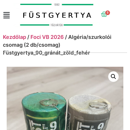
0
Kezdőlap
/
Foci VB 2026
/ Algéria/szurkolói
csomag (2 db/csomag)
Füstgyertya_90_gránát_zöld_fehér