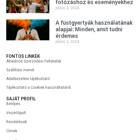
fotózáshoz és eseményekhez
július 2, 2024
A füstgyertyák használatának
alapjai: Minden, amit tudni
érdemes
július 2, 2024
FONTOS LINKEK
Általános Szerződési Feltételek
Szállítási menet
Adatkezelési tájékoztató
Tájékoztató a Cookiek használtatáról
SAJÁT PROFIL
Belépés
Vezérlőpult
Rendelések
Címek