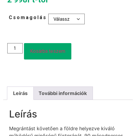
Csomagolás
Kosárba teszem
Leírás
További információk
Leírás
Megrántást követően a földre helyezve kiváló
működésű minőségű füstgránát, 90 másodperces