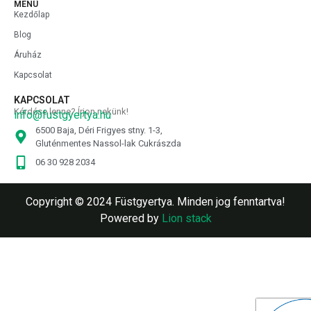
MENÜ
Kezdőlap
Blog
Áruház
Kapcsolat
KAPCSOLAT
Kérdése lenne? Írjon nekünk!
info@fustgyertya.hu
6500 Baja, Déri Frigyes stny. 1-3,
Gluténmentes Nassol-lak Cukrászda
06 30 928 2034
Copyright © 2024 Füstgyertya. Minden jog fenntartva!
Powered by
Lion stack