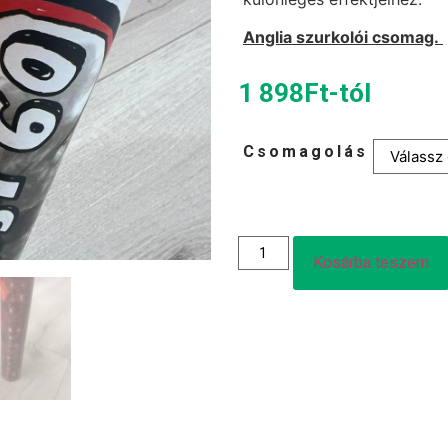
Anglia szurkolói csomag.
1 898
Ft
-tól
Csomagolás
Kosárba teszem