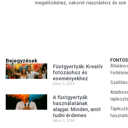
megelőzéshez, vakond riasztáshoz és sok 
Bejegyzések
FONTOS
Általáno
Füstgyertyák: Kreatív
fotózáshoz és
Feltétel
eseményekhez
Szállítá
július 2, 2024
Adatkez
A füstgyertyák
tájékozt
használatának
Tájékozt
alapjai: Minden, amit
tudni érdemes
használt
július 2, 2024