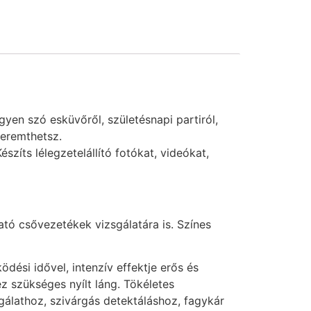
yen szó esküvőről, születésnapi partiról,
teremthetsz.
zíts lélegzetelállító fotókat, videókat,
ató csővezetékek vizsgálatára is. Színes
si idővel, intenzív effektje erős és
z szükséges nyílt láng. Tökéletes
gálathoz, szivárgás detektáláshoz, fagykár