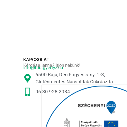
KAPCSOLAT
Kérdése lenne? Írjon nekünk!
info@fustgyertya.hu
6500 Baja, Déri Frigyes stny. 1-3,
Gluténmentes Nassol-lak Cukrászda
06 30 928 2034