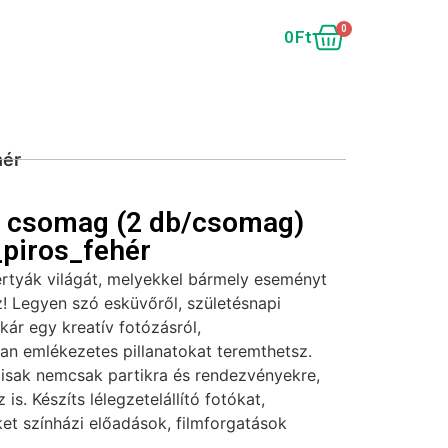
0
0
Ft
hér
i csomag (2 db/csomag)
piros_fehér
ertyák világát, melyekkel bármely eseményt
! Legyen szó esküvőről, születésnapi
akár egy kreatív fotózásról,
tan emlékezetes pillanatokat teremthetsz.
lisak nemcsak partikra és rendezvényekre,
is. Készíts lélegzetelállító fotókat,
et színházi előadások, filmforgatások