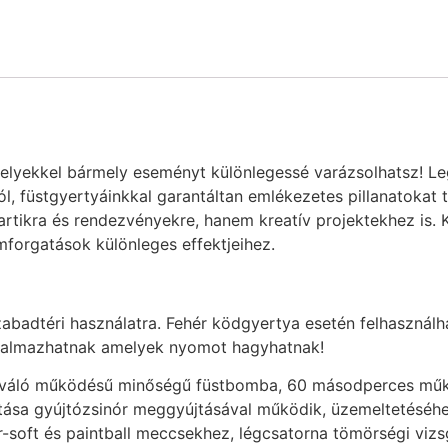
melyekkel bármely eseményt különlegessé varázsolhatsz! Leg
ól, füstgyertyáinkkal garantáltan emlékezetes pillanatokat 
tikra és rendezvényekre, hanem kreatív projektekhez is. Kés
mforgatások különleges effektjeihez.
zabadtéri használatra. Fehér ködgyertya esetén felhasználh
rtalmazhatnak amelyek nyomot hagyhatnak!
iváló működésű minőségű füstbomba, 60 másodperces működé
jtása gyújtózsinór meggyújtásával működik, üzemeltetéséhe
r-soft és paintball meccsekhez, légcsatorna tömörségi vizs