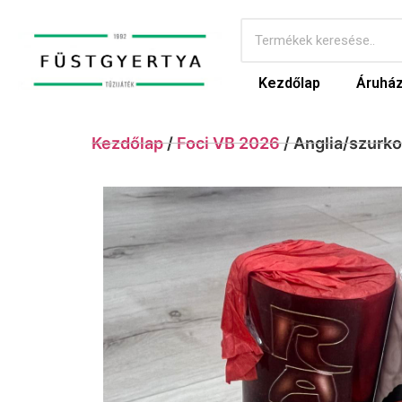
Kezdőlap
Áruhá
Kezdőlap
/
Foci VB 2026
/ Anglia/szurk