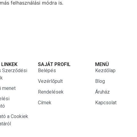
más felhasználási módra is.
 LINKEK
SAJÁT PROFIL
MENÜ
s Szerződési
Belépés
Kezdőlap
ek
Vezérlőpult
Blog
si menet
Rendelések
Áruház
elési
Címek
Kapcsolat
ató
ató a Cookiek
atáról