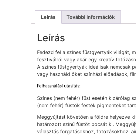
Leírás
További információk
Leírás
Fedezd fel a színes füstgyertyák világát, 
fesztiválról vagy akár egy kreatív fotózásr
A színes füstgyertyák ideálisak nemcsak par
vagy használd őket színházi előadások, fil
Felhasználási utasítás:
Színes (nem fehér) füst esetén kizárólag s
(nem fehér) füstök festék pigmenteket ta
Meggyújtást követően a földre helyezve k
határozott színű füstöt bocsát ki. Meggyú
választás forgatásokhoz, fotózásokhoz, ai