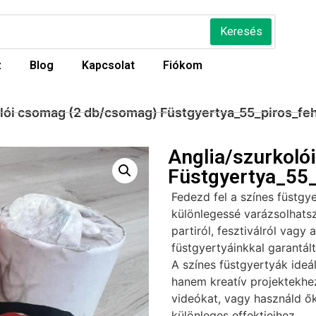
Keresés
z
Blog
Kapcsolat
Fiókom
olói csomag (2 db/csomag) Füstgyertya_55_piros_fe
Anglia/szurkoló
Füstgyertya_55_
Fedezd fel a színes füstgy
különlegessé varázsolhatsz
partiról, fesztiválról vagy 
füstgyertyáinkkal garantál
A színes füstgyertyák ideá
hanem kreatív projektekhez 
videókat, vagy használd ők
különleges effektjeihez.