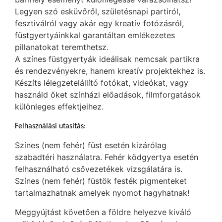
Legyen szó esküvőről, születésnapi partiról,
fesztiválról vagy akár egy kreatív fotózásról,
füstgyertyáinkkal garantáltan emlékezetes
pillanatokat teremthetsz.
A színes füstgyertyák ideálisak nemcsak partikra
és rendezvényekre, hanem kreatív projektekhez is.
Készíts lélegzetelállító fotókat, videókat, vagy
használd őket színházi előadások, filmforgatások
különleges effektjeihez.
Felhasználási utasítás:
Színes (nem fehér) füst esetén kizárólag
szabadtéri használatra. Fehér ködgyertya esetén
felhasználható csővezetékek vizsgálatára is.
Színes (nem fehér) füstök festék pigmenteket
tartalmazhatnak amelyek nyomot hagyhatnak!
Meggyújtást követően a földre helyezve kiváló