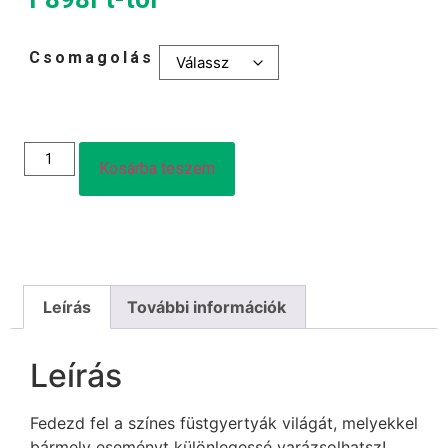
Csomagolás
Kosárba teszem
Leírás
További információk
Leírás
Fedezd fel a színes füstgyertyák világát, melyekkel
bármely eseményt különlegessé varázsolhatsz!