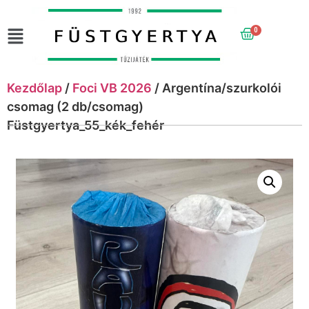
0
Kezdőlap
/
Foci VB 2026
/ Argentína/szurkolói
csomag (2 db/csomag)
Füstgyertya_55_kék_fehér