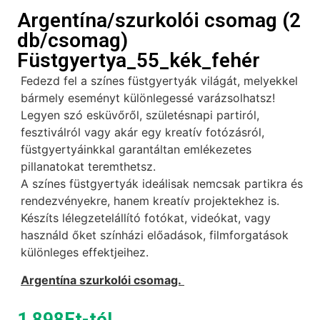
Argentína/szurkolói csomag (2
db/csomag)
Füstgyertya_55_kék_fehér
Fedezd fel a színes füstgyertyák világát, melyekkel
bármely eseményt különlegessé varázsolhatsz!
Legyen szó esküvőről, születésnapi partiról,
fesztiválról vagy akár egy kreatív fotózásról,
füstgyertyáinkkal garantáltan emlékezetes
pillanatokat teremthetsz.
A színes füstgyertyák ideálisak nemcsak partikra és
rendezvényekre, hanem kreatív projektekhez is.
Készíts lélegzetelállító fotókat, videókat, vagy
használd őket színházi előadások, filmforgatások
különleges effektjeihez.
Argentína szurkolói csomag.
1 898
Ft
-tól