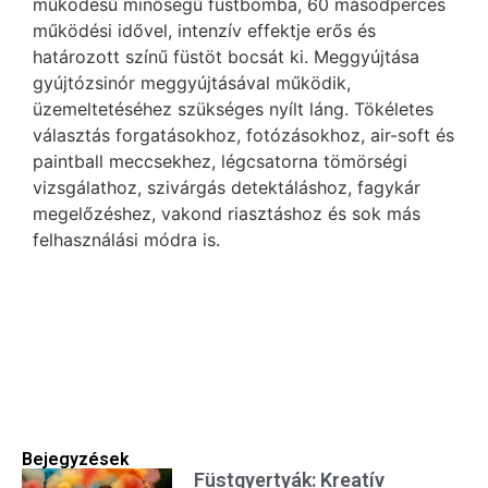
működésű minőségű füstbomba, 60 másodperces
működési idővel, intenzív effektje erős és
határozott színű füstöt bocsát ki. Meggyújtása
gyújtózsinór meggyújtásával működik,
üzemeltetéséhez szükséges nyílt láng. Tökéletes
választás forgatásokhoz, fotózásokhoz, air-soft és
paintball meccsekhez, légcsatorna tömörségi
vizsgálathoz, szivárgás detektáláshoz, fagykár
megelőzéshez, vakond riasztáshoz és sok más
felhasználási módra is.
Bejegyzések
Füstgyertyák: Kreatív