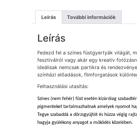
Leírás
További információk
Leírás
Fedezd fel a színes füstgyertyák világát, 
fesztiválról vagy akár egy kreatív fotózás
ideálisak nemcsak partikra és rendezvények
színházi előadások, filmforgatások különle
Felhasználási utasítás:
Színes (nem fehér) füst esetén kizárólag szabadtér
pigmenteket tartalmazhatnak amelyek nyomot ha
Tegye szabaddá a dörzsgyújtót és húzza végig rajt
hagyja gyúlékony anyagot a működés közelében.