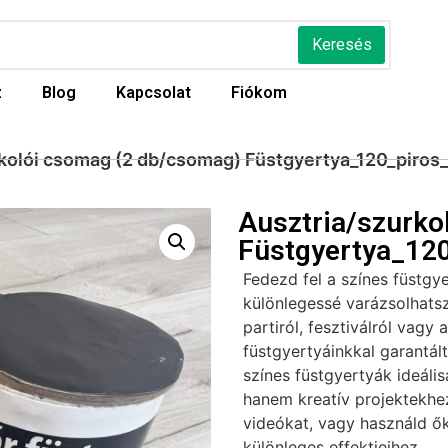
Keresés
z
Blog
Kapcsolat
Fiókom
rkolói csomag (2 db/csomag) Füstgyertya_120_piros
Ausztria/szurko
Füstgyertya_120
Fedezd fel a színes füstgy
különlegessé varázsolhatsz
partiról, fesztiválról vagy 
füstgyertyáinkkal garantál
színes füstgyertyák ideáli
hanem kreatív projektekhez 
videókat, vagy használd ők
különleges effektjeihez.