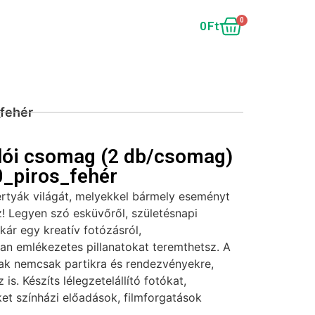
0
0
Ft
_fehér
lói csomag (2 db/csomag)
_piros_fehér
ertyák világát, melyekkel bármely eseményt
! Legyen szó esküvőről, születésnapi
akár egy kreatív fotózásról,
tan emlékezetes pillanatokat teremthetsz. A
sak nemcsak partikra és rendezvényekre,
is. Készíts lélegzetelállító fotókat,
et színházi előadások, filmforgatások