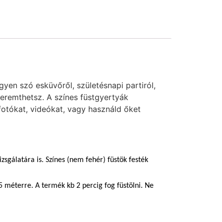
yen szó esküvőről, születésnapi partiról,
 teremthetsz. A színes füstgyertyák
 fotókat, videókat, vagy használd őket
zsgálatára is. Színes (nem fehér) füstök festék
5 méterre. A termék kb 2 percig fog füstölni. Ne