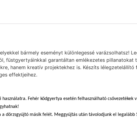
melyekkel bármely eseményt különlegessé varázsolhatsz! Leg
ról, füstgyertyáinkkal garantáltan emlékezetes pillanatokat
re, hanem kreatív projektekhez is. Készíts lélegzetelállító
ges effektjeihez.
i használatra. Fehér ködgyertya esetén felhasználható csővezetékek vi
gyhatnak!
a a dörzsgyújtó másik felét. Meggyújtás után távolodjunk el legalább 