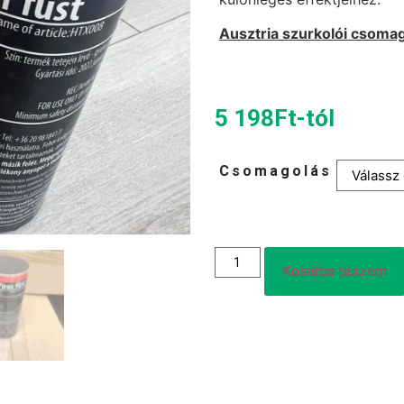
Ausztria szurkolói csoma
5 198
Ft
-tól
Csomagolás
Kosárba teszem