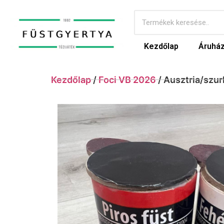
Kezdőlap
Áruhá
Kezdőlap
/
Foci VB 2026
/ Ausztria/szu