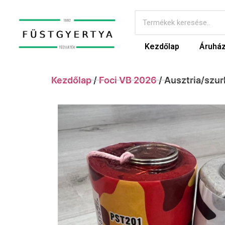
Kezdőlap
Áruhá
Kezdőlap
/
Foci VB 2026
/ Ausztria/szu