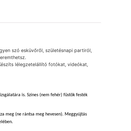
yen szó esküvőről, születésnapi partiról,
teremthetsz.
zíts lélegzetelállító fotókat, videókat,
zsgálatára is. Színes (nem fehér) füstök festék
húzza meg (ne rántsa meg hevesen). Meggyújtás
elében.