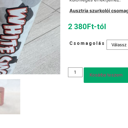
Ausztria szurkolói csoma
2 380
Ft
-tól
Csomagolás
Kosárba teszem