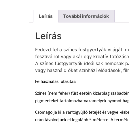
Leírás
További információk
Leírás
Fedezd fel a színes füstgyertyák világát, 
fesztiválról vagy akár egy kreatív fotózásr
A színes füstgyertyák ideálisak nemcsak par
vagy használd őket színházi előadások, fil
Felhasználási utasítás:
Színes (nem fehér) füst esetén kizárólag szabadtér
pigmenteket tartalmazhatnakamelyek nyomot ha
Csomagolja ki a rántógyújtó tetejét és vegye kéz
után távolodjunk el legalább 5 méterre. A termék