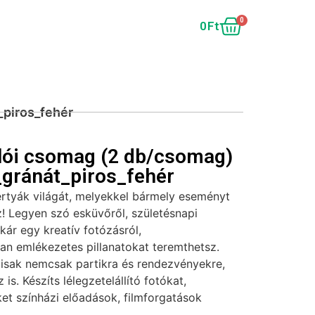
0
0
Ft
_piros_fehér
lói csomag (2 db/csomag)
gránát_piros_fehér
ertyák világát, melyekkel bármely eseményt
! Legyen szó esküvőről, születésnapi
akár egy kreatív fotózásról,
tan emlékezetes pillanatokat teremthetsz.
lisak nemcsak partikra és rendezvényekre,
is. Készíts lélegzetelállító fotókat,
et színházi előadások, filmforgatások