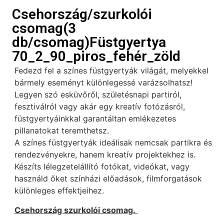
Csehország/szurkolói
csomag(3
db/csomag)Füstgyertya
70_2_90_piros_fehér_zöld
Fedezd fel a színes füstgyertyák világát, melyekkel
bármely eseményt különlegessé varázsolhatsz!
Legyen szó esküvőről, születésnapi partiról,
fesztiválról vagy akár egy kreatív fotózásról,
füstgyertyáinkkal garantáltan emlékezetes
pillanatokat teremthetsz.
A színes füstgyertyák ideálisak nemcsak partikra és
rendezvényekre, hanem kreatív projektekhez is.
Készíts lélegzetelállító fotókat, videókat, vagy
használd őket színházi előadások, filmforgatások
különleges effektjeihez.
Csehország szurkolói csomag.