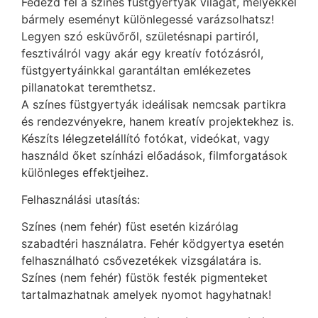
Fedezd fel a színes füstgyertyák világát, melyekkel
bármely eseményt különlegessé varázsolhatsz!
Legyen szó esküvőről, születésnapi partiról,
fesztiválról vagy akár egy kreatív fotózásról,
füstgyertyáinkkal garantáltan emlékezetes
pillanatokat teremthetsz.
A színes füstgyertyák ideálisak nemcsak partikra
és rendezvényekre, hanem kreatív projektekhez is.
Készíts lélegzetelállító fotókat, videókat, vagy
használd őket színházi előadások, filmforgatások
különleges effektjeihez.
Felhasználási utasítás:
Színes (nem fehér) füst esetén kizárólag
szabadtéri használatra. Fehér ködgyertya esetén
felhasználható csővezetékek vizsgálatára is.
Színes (nem fehér) füstök festék pigmenteket
tartalmazhatnak amelyek nyomot hagyhatnak!