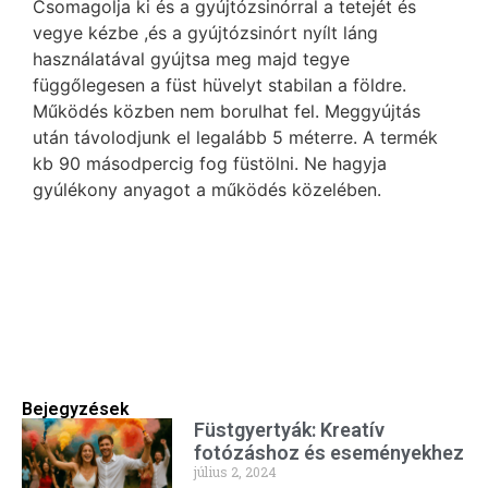
Csomagolja ki és a gyújtózsinórral a tetejét és
vegye kézbe ,és a gyújtózsinórt nyílt láng
használatával gyújtsa meg majd tegye
függőlegesen a füst hüvelyt stabilan a földre.
Működés közben nem borulhat fel. Meggyújtás
után távolodjunk el legalább 5 méterre. A termék
kb 90 másodpercig fog füstölni. Ne hagyja
gyúlékony anyagot a működés közelében.
Bejegyzések
Füstgyertyák: Kreatív
fotózáshoz és eseményekhez
július 2, 2024