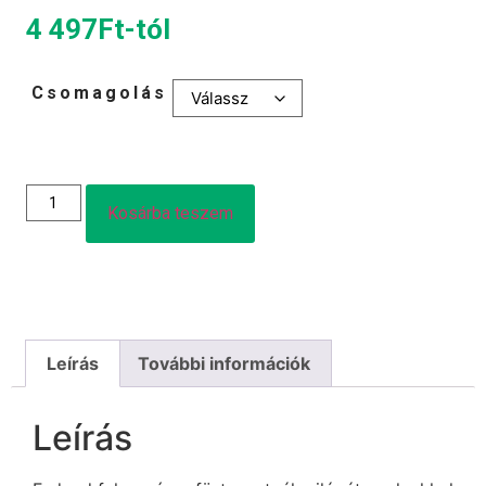
4 497
Ft
-tól
Csomagolás
Kosárba teszem
Leírás
További információk
Leírás