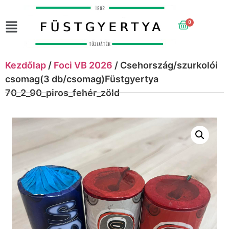
0
Kezdőlap
/
Foci VB 2026
/ Csehország/szurkolói
csomag(3 db/csomag)Füstgyertya
70_2_90_piros_fehér_zöld