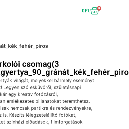
0
0
Ft
át_kék_fehér_piros
rkolói csomag(3
gyertya_90_gránát_kék_fehér_piro
ertyák világát, melyekkel bármely eseményt
! Legyen szó esküvőről, születésnapi
akár egy kreatív fotózásról,
tan emlékezetes pillanatokat teremthetsz.
lisak nemcsak partikra és rendezvényekre,
is. Készíts lélegzetelállító fotókat,
et színházi előadások, filmforgatások