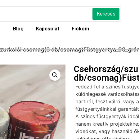
Keresés
z
Blog
Kapcsolat
Fiókom
zurkolói csomag(3 db/csomag)Füstgyertya_90_grán
Csehország/szu
db/csomag)Füst
Fedezd fel a színes füstgy
különlegessé varázsolhatsz
partiról, fesztiválról vagy 
füstgyertyáinkkal garantál
A színes füstgyertyák ideá
hanem kreatív projektekhez 
videókat, vagy használd ők
különleges effektjeihez.