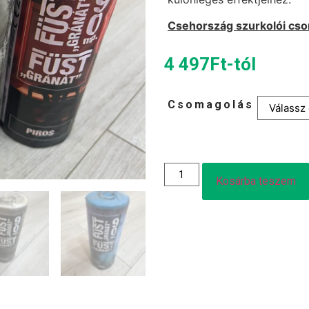
Csehország szurkolói cs
4 497
Ft
-tól
Csomagolás
Kosárba teszem