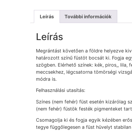
Leírás
További információk
Leírás
Megrántást követően a földre helyezve kiv
határozott színű füstöt bocsát ki. Fogja 
szögben. Elérhető színek: kék, piros,, lila,
meccsekhez, légcsatorna tömörségi vizsgá
módra is.
Felhasználási utasítás:
Színes (nem fehér) füst esetén kizárólag s
(nem fehér) füstök festék pigmenteket ta
Csomagolja ki és fogja egyik kézében erős
tegye függőlegesen a füst hüvelyt stabilan