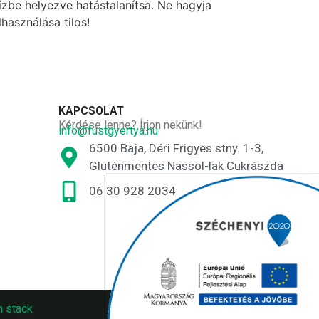
ízbe helyezve hatástalanítsa. Ne hagyja
használása tilos!
KAPCSOLAT
Kérdése lenne? Írjon nekünk!
info@fustgyertya.hu
6500 Baja, Déri Frigyes stny. 1-3,
Gluténmentes Nassol-lak Cukrászda
06 30 928 2034
n stack