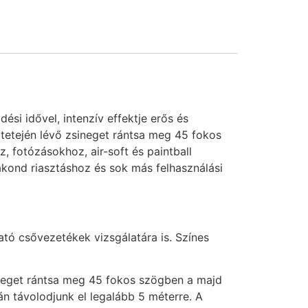
i idővel, intenzív effektje erős és
 tetején lévő zsineget rántsa meg 45 fokos
oz, fotózásokhoz, air-soft és paintball
kond riasztáshoz és sok más felhasználási
ató csővezetékek vizsgálatára is. Színes
ineget rántsa meg 45 fokos szögben a majd
án távolodjunk el legalább 5 méterre. A