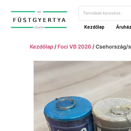
Kezdőlap
Áruhá
Kezdőlap
/
Foci VB 2026
/ Csehország/s