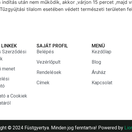
indítás után nem működik, akkor ,várjon 15 percet ,majd v
gyújtási tilalom esetében védett természeti területen fel
 LINKEK
SAJÁT PROFIL
MENÜ
s Szerződési
Belépés
Kezdőlap
ek
Vezérlőpult
Blog
si menet
Rendelések
Áruház
elési
Címek
Kapcsolat
ató
ató a Cookiek
atáról
ght © 2024 Füstgyertya. Minden jog fenntartva! Powered by
Lio