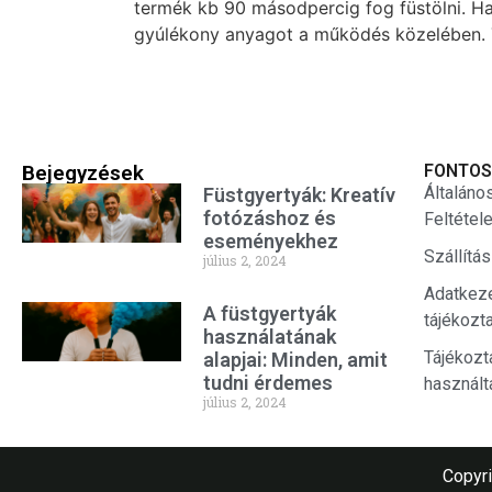
termék kb 90 másodpercig fog füstölni. Ha 
gyúlékony anyagot a működés közelében. Tűz
Bejegyzések
FONTOS
Általáno
Füstgyertyák: Kreatív
fotózáshoz és
Feltétel
eseményekhez
Szállítá
július 2, 2024
Adatkez
A füstgyertyák
tájékozt
használatának
Tájékozt
alapjai: Minden, amit
tudni érdemes
használt
július 2, 2024
Copyri