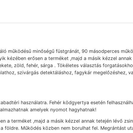
áló működésű minőségű füstgránát, 90 másodperces működés
egyik kézében erősen a terméket ,majd a másik kézzel annak
 fekete, zöld, fehér, sárga . Tökéletes választás forgatásokh
lathoz, szivárgás detektáláshoz, fagykár megelőzéshez, va
zabadtéri használatra. Fehér ködgyertya esetén felhasználh
rtalmazhatnak amelyek nyomot hagyhatnak!
en a terméket ,majd a másik kézzel annak tetején lévő zs
 a földre. Működés közben nem borulhat fel. Megrántást ut