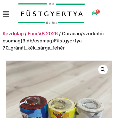
0
Kezdőlap
/
Foci VB 2026
/ Curacao/szurkolói
csomag(3 db/csomag)Füstgyertya
70_gránát_kék_sárga_fehér