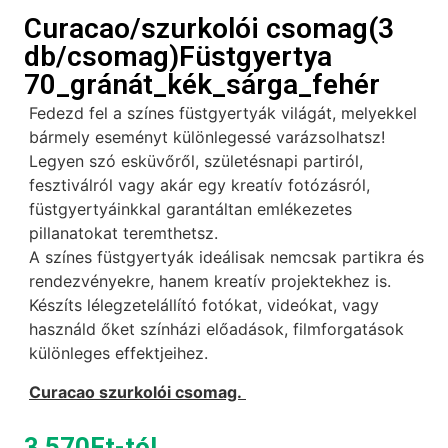
Curacao/szurkolói csomag(3
db/csomag)Füstgyertya
70_gránát_kék_sárga_fehér
Fedezd fel a színes füstgyertyák világát, melyekkel
bármely eseményt különlegessé varázsolhatsz!
Legyen szó esküvőről, születésnapi partiról,
fesztiválról vagy akár egy kreatív fotózásról,
füstgyertyáinkkal garantáltan emlékezetes
pillanatokat teremthetsz.
A színes füstgyertyák ideálisak nemcsak partikra és
rendezvényekre, hanem kreatív projektekhez is.
Készíts lélegzetelállító fotókat, videókat, vagy
használd őket színházi előadások, filmforgatások
különleges effektjeihez.
Curacao szurkolói csomag.
3 570
Ft
-tól