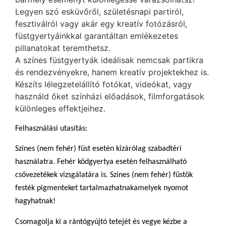
Legyen szó esküvőről, születésnapi partiról,
fesztiválról vagy akár egy kreatív fotózásról,
füstgyertyáinkkal garantáltan emlékezetes
pillanatokat teremthetsz.
A színes füstgyertyák ideálisak nemcsak partikra
és rendezvényekre, hanem kreatív projektekhez is.
Készíts lélegzetelállító fotókat, videókat, vagy
használd őket színházi előadások, filmforgatások
különleges effektjeihez.
Felhasználási utasítás:
Színes (nem fehér) füst esetén kizárólag szabadtéri
használatra. Fehér ködgyertya esetén felhasználható
csővezetékek vizsgálatára is. Színes (nem fehér) füstök
festék pigmenteket tartalmazhatnakamelyek nyomot
hagyhatnak!
Csomagolja ki a rántógyújtó tetejét és vegye kézbe a