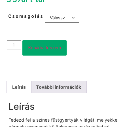
Csomagolás
Kosárba teszem
Leírás
További információk
Leírás
Fedezd fel a színes füstgyertyák világát, melyekkel
bármely eseményt különlegessé varázsolhatsz!