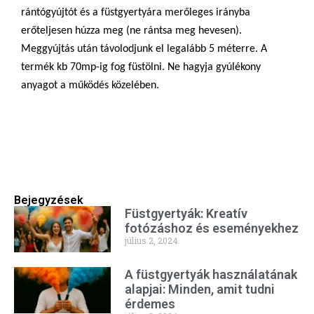
rántógyújtót és a füstgyertyára merőleges irányba
erőteljesen húzza meg (ne rántsa meg hevesen).
Meggyújtás után távolodjunk el legalább 5 méterre. A
termék kb 70mp-ig fog füstölni. Ne hagyja gyúlékony
anyagot a működés közelében.
Bejegyzések
Füstgyertyák: Kreatív
fotózáshoz és eseményekhez
július 2, 2024
A füstgyertyák használatának
alapjai: Minden, amit tudni
érdemes