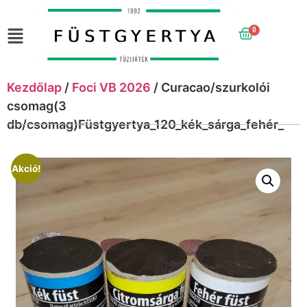
0
Kezdőlap
/
Foci VB 2026
/ Curacao/szurkolói
csomag(3
db/csomag)Füstgyertya_120_kék_sárga_fehér_
Akció!