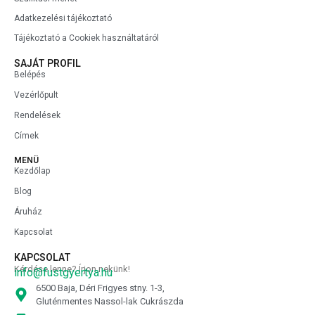
Adatkezelési tájékoztató
Tájékoztató a Cookiek használtatáról
SAJÁT PROFIL
Belépés
Vezérlőpult
Rendelések
Címek
MENÜ
Kezdőlap
Blog
Áruház
Kapcsolat
KAPCSOLAT
Kérdése lenne? Írjon nekünk!
info@fustgyertya.hu
6500 Baja, Déri Frigyes stny. 1-3,
Gluténmentes Nassol-lak Cukrászda