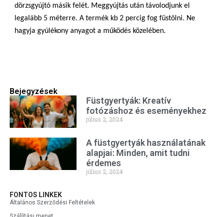
dörzsgyújtó másik felét. Meggyújtás után távolodjunk el
legalább 5 méterre. A termék kb 2 percig fog füstölni. Ne
hagyja gyúlékony anyagot a működés közelében.
Bejegyzések
Füstgyertyák: Kreatív
fotózáshoz és eseményekhez
július 2, 2024
A füstgyertyák használatának
alapjai: Minden, amit tudni
érdemes
július 2, 2024
FONTOS LINKEK
Általános Szerződési Feltételek
Szállítási menet