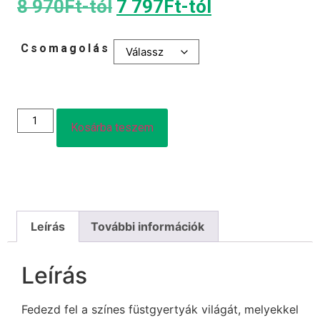
8 970
Ft
-tól
7 797
Ft
-tól
Csomagolás
Kosárba teszem
Leírás
További információk
Leírás
Fedezd fel a színes füstgyertyák világát, melyekkel