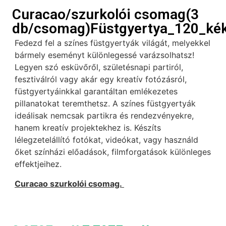
Curacao/szurkolói csomag(3
db/csomag)Füstgyertya_120_kék
Fedezd fel a színes füstgyertyák világát, melyekkel
bármely eseményt különlegessé varázsolhatsz!
Legyen szó esküvőről, születésnapi partiról,
fesztiválról vagy akár egy kreatív fotózásról,
füstgyertyáinkkal garantáltan emlékezetes
pillanatokat teremthetsz. A színes füstgyertyák
ideálisak nemcsak partikra és rendezvényekre,
hanem kreatív projektekhez is. Készíts
lélegzetelállító fotókat, videókat, vagy használd
őket színházi előadások, filmforgatások különleges
effektjeihez.
Curacao szurkolói csomag.