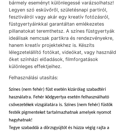
bármely eseményt különlegessé varázsolhatsz!
Legyen szó esküvőről, születésnapi partiról,
fesztiválról vagy akár egy kreatív fotózásról,
füstgyertyáinkkal garantáltan emlékezetes
pillanatokat teremthetsz. A színes füstgyertyák
ideálisak nemcsak partikra és rendezvényekre,
hanem kreatív projektekhez is. Készíts
lélegzetelállító fotókat, videókat, vagy használd
őket színházi előadások, filmforgatások
különleges effektjeihez.
Felhasználási utasítás:
Színes (nem fehér) füst esetén kizárólag szabadtéri
használatra. Fehér ködgyertya esetén felhasználható
csővezetékek vizsgálatára is. Színes (nem fehér) füstök
festék pigmenteket tartalmazhatnak amelyek nyomot
hagyhatnak!
Tegye szabaddá a dörzsgyújtót és húzza végig rajta a