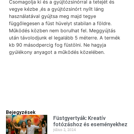
Csomagolja ki és a gyújtózsinórral a tetejét és
vegye kézbe ,és a gyújtózsinórt nyílt láng
használatával gyújtsa meg majd tegye
függőlegesen a füst hüvelyt stabilan a földre.
Működés közben nem borulhat fel. Meggyújtás
után távolodjunk el legalább 5 méterre. A termék
kb 90 másodpercig fog füstölni. Ne hagyja
gyúlékony anyagot a működés közelében.
Bejegyzések
Füstgyertyák: Kreatív
fotózáshoz és eseményekhez
július 2, 2024