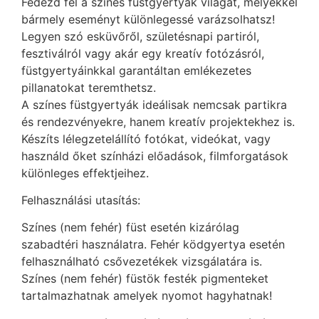
Fedezd fel a színes füstgyertyák világát, melyekkel
bármely eseményt különlegessé varázsolhatsz!
Legyen szó esküvőről, születésnapi partiról,
fesztiválról vagy akár egy kreatív fotózásról,
füstgyertyáinkkal garantáltan emlékezetes
pillanatokat teremthetsz.
A színes füstgyertyák ideálisak nemcsak partikra
és rendezvényekre, hanem kreatív projektekhez is.
Készíts lélegzetelállító fotókat, videókat, vagy
használd őket színházi előadások, filmforgatások
különleges effektjeihez.
Felhasználási utasítás:
Színes (nem fehér) füst esetén kizárólag
szabadtéri használatra. Fehér ködgyertya esetén
felhasználható csővezetékek vizsgálatára is.
Színes (nem fehér) füstök festék pigmenteket
tartalmazhatnak amelyek nyomot hagyhatnak!