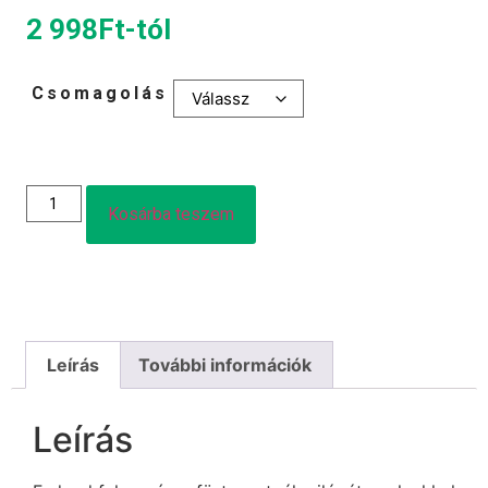
2 998
Ft
-tól
Csomagolás
Kosárba teszem
Leírás
További információk
Leírás