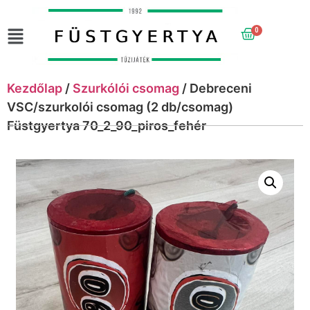
0
Kezdőlap
/
Szurkólói csomag
/ Debreceni
VSC/szurkolói csomag (2 db/csomag)
Füstgyertya 70_2_90_piros_fehér