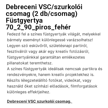
Debreceni VSC/szurkolói
csomag (2 db/csomag)
Füstgyertya
70_2_90_piros_fehér
Fedezd fel a színes füstgyertyák világát, melyekkel
bármely eseményt különlegessé varázsolhatsz!
Legyen szó esküvőről, születésnapi partiról,
fesztiválról vagy akár egy kreatív fotózásról,
füstgyertyáinkkal garantáltan emlékezetes
pillanatokat teremthetsz.
A színes füstgyertyák ideálisak nemcsak partikra és
rendezvényekre, hanem kreatív projektekhez is.
Készíts lélegzetelállító fotókat, videókat, vagy
használd őket színházi előadások, filmforgatások
különleges effektjeihez.
Debreceni VSC szurkolói csomag.