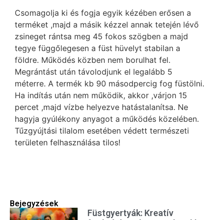
Csomagolja ki és fogja egyik kézében erősen a
terméket ,majd a másik kézzel annak tetején lévő
zsineget rántsa meg 45 fokos szögben a majd
tegye függőlegesen a füst hüvelyt stabilan a
földre. Működés közben nem borulhat fel.
Megrántást után távolodjunk el legalább 5
méterre. A termék kb 90 másodpercig fog füstölni.
Ha indítás után nem működik, akkor ,várjon 15
percet ,majd vízbe helyezve hatástalanítsa. Ne
hagyja gyúlékony anyagot a működés közelében.
Tűzgyújtási tilalom esetében védett természeti
területen felhasználása tilos!
Bejegyzések
Füstgyertyák: Kreatív