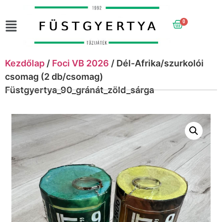
0
Kezdőlap
/
Foci VB 2026
/ Dél-Afrika/szurkolói
csomag (2 db/csomag)
Füstgyertya_90_gránát_zöld_sárga