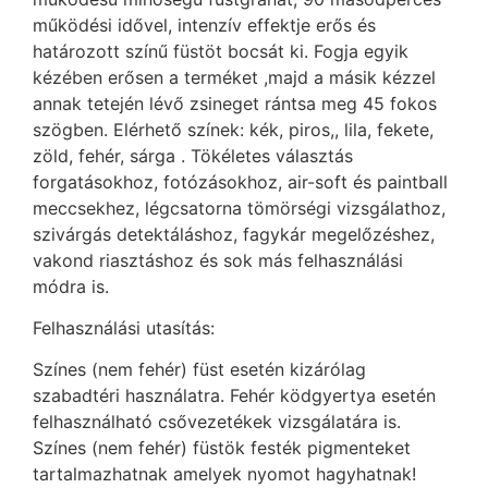
működési idővel, intenzív effektje erős és
határozott színű füstöt bocsát ki. Fogja egyik
kézében erősen a terméket ,majd a másik kézzel
annak tetején lévő zsineget rántsa meg 45 fokos
szögben. Elérhető színek: kék, piros,, lila, fekete,
zöld, fehér, sárga . Tökéletes választás
forgatásokhoz, fotózásokhoz, air-soft és paintball
meccsekhez, légcsatorna tömörségi vizsgálathoz,
szivárgás detektáláshoz, fagykár megelőzéshez,
vakond riasztáshoz és sok más felhasználási
módra is.
Felhasználási utasítás:
Színes (nem fehér) füst esetén kizárólag
szabadtéri használatra. Fehér ködgyertya esetén
felhasználható csővezetékek vizsgálatára is.
Színes (nem fehér) füstök festék pigmenteket
tartalmazhatnak amelyek nyomot hagyhatnak!