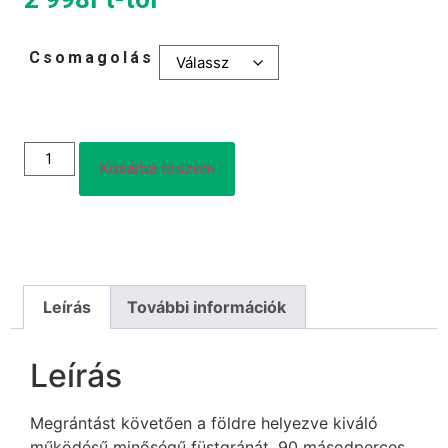
Csomagolás
Kosárba teszem
Leírás
További információk
Leírás
Megrántást követően a földre helyezve kiváló
működésű minőségű füstgránát, 90 másodperces