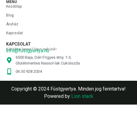
MENÜ
Kezdőlap
Blog
Áruház
Kapcsolat
KAPCSOLAT
Kérdése lenne? Írjon nekünk!
info@fustgyertya.hu
6500 Baja, Déri Frigyes stny. 1-3,
Gluténmentes Nassol-lak Cukrászda
06 30 928 2034
Copyright © 2024 Füstgyertya. Minden jog fenntartva!
Powered by
Lion stack