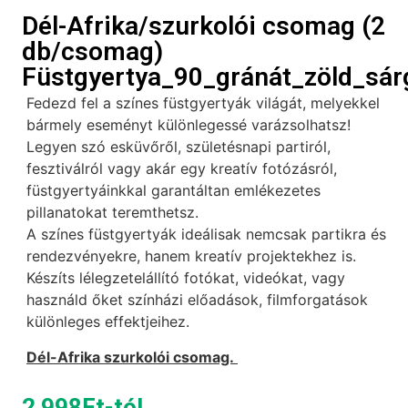
Dél-Afrika/szurkolói csomag (2
db/csomag)
Füstgyertya_90_gránát_zöld_sár
Fedezd fel a színes füstgyertyák világát, melyekkel
bármely eseményt különlegessé varázsolhatsz!
Legyen szó esküvőről, születésnapi partiról,
fesztiválról vagy akár egy kreatív fotózásról,
füstgyertyáinkkal garantáltan emlékezetes
pillanatokat teremthetsz.
A színes füstgyertyák ideálisak nemcsak partikra és
rendezvényekre, hanem kreatív projektekhez is.
Készíts lélegzetelállító fotókat, videókat, vagy
használd őket színházi előadások, filmforgatások
különleges effektjeihez.
Dél-Afrika szurkolói csomag.
2 998
Ft
-tól