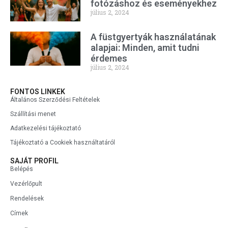
fotózáshoz és eseményekhez
július 2, 2024
A füstgyertyák használatának
alapjai: Minden, amit tudni
érdemes
július 2, 2024
FONTOS LINKEK
Általános Szerződési Feltételek
Szállítási menet
Adatkezelési tájékoztató
Tájékoztató a Cookiek használtatáról
SAJÁT PROFIL
Belépés
Vezérlőpult
Rendelések
Címek