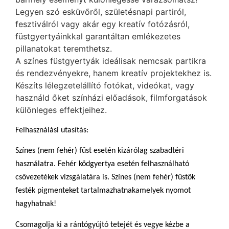
Legyen szó esküvőről, születésnapi partiról,
fesztiválról vagy akár egy kreatív fotózásról,
füstgyertyáinkkal garantáltan emlékezetes
pillanatokat teremthetsz.
A színes füstgyertyák ideálisak nemcsak partikra
és rendezvényekre, hanem kreatív projektekhez is.
Készíts lélegzetelállító fotókat, videókat, vagy
használd őket színházi előadások, filmforgatások
különleges effektjeihez.
Felhasználási utasítás:
Színes (nem fehér) füst esetén kizárólag szabadtéri
használatra. Fehér ködgyertya esetén felhasználható
csővezetékek vizsgálatára is. Színes (nem fehér) füstök
festék pigmenteket tartalmazhatnakamelyek nyomot
hagyhatnak!
Csomagolja ki a rántógyújtó tetejét és vegye kézbe a