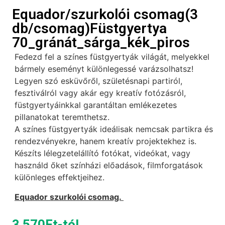
Equador/szurkolói csomag(3
db/csomag)Füstgyertya
70_gránát_sárga_kék_piros
Fedezd fel a színes füstgyertyák világát, melyekkel
bármely eseményt különlegessé varázsolhatsz!
Legyen szó esküvőről, születésnapi partiról,
fesztiválról vagy akár egy kreatív fotózásról,
füstgyertyáinkkal garantáltan emlékezetes
pillanatokat teremthetsz.
A színes füstgyertyák ideálisak nemcsak partikra és
rendezvényekre, hanem kreatív projektekhez is.
Készíts lélegzetelállító fotókat, videókat, vagy
használd őket színházi előadások, filmforgatások
különleges effektjeihez.
Equador szurkolói csomag.
3 570
Ft
-tól