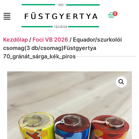
0
Kezdőlap
/
Foci VB 2026
/ Equador/szurkolói
csomag(3 db/csomag)Füstgyertya
70_gránát_sárga_kék_piros