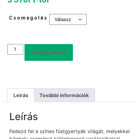
Csomagolás
Kosárba teszem
Leírás
További információk
Leírás
Fedezd fel a színes füstgyertyák világát, melyekkel
bármely eseményt különlegessé varázsolhatsz!