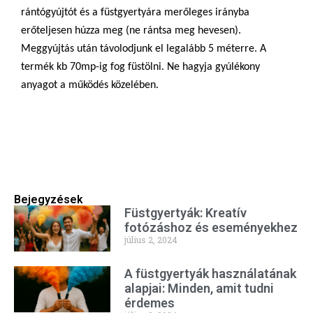
rántógyújtót és a füstgyertyára merőleges irányba
erőteljesen húzza meg (ne rántsa meg hevesen).
Meggyújtás után távolodjunk el legalább 5 méterre. A
termék kb 70mp-ig fog füstölni. Ne hagyja gyúlékony
anyagot a működés közelében.
Bejegyzések
Füstgyertyák: Kreatív
fotózáshoz és eseményekhez
július 2, 2024
A füstgyertyák használatának
alapjai: Minden, amit tudni
érdemes