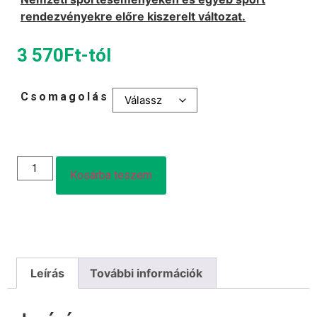
rendezvényekre előre kiszerelt változat.
3 570
Ft
-tól
Csomagolás
Kosárba teszem
Leírás
További információk