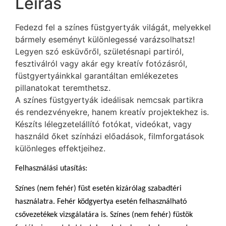
Leírás
Fedezd fel a színes füstgyertyák világát, melyekkel
bármely eseményt különlegessé varázsolhatsz!
Legyen szó esküvőről, születésnapi partiról,
fesztiválról vagy akár egy kreatív fotózásról,
füstgyertyáinkkal garantáltan emlékezetes
pillanatokat teremthetsz.
A színes füstgyertyák ideálisak nemcsak partikra
és rendezvényekre, hanem kreatív projektekhez is.
Készíts lélegzetelállító fotókat, videókat, vagy
használd őket színházi előadások, filmforgatások
különleges effektjeihez.
Felhasználási utasítás:
Színes (nem fehér) füst esetén kizárólag szabadtéri
használatra. Fehér ködgyertya esetén felhasználható
csővezetékek vizsgálatára is. Színes (nem fehér) füstök