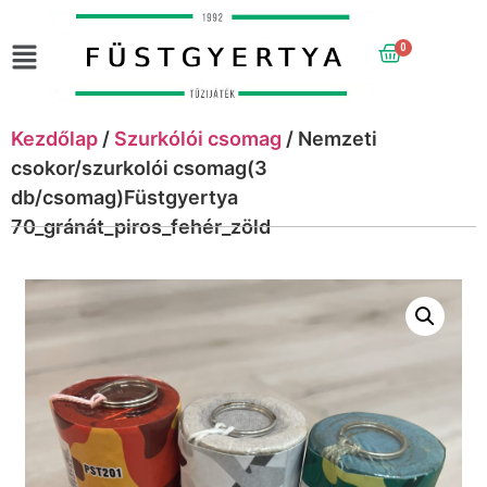
0
Kezdőlap
/
Szurkólói csomag
/ Nemzeti
csokor/szurkolói csomag(3
db/csomag)Füstgyertya
70_gránát_piros_fehér_zöld