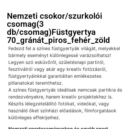
Nemzeti csokor/szurkolói
csomag(3
db/csomag)Füstgyertya
70_gránát_piros_fehér_zöld
Fedezd fel a színes füstgyertyák világát, melyekkel
bármely eseményt különlegessé varázsolhatsz!
Legyen szó esküvőről, születésnapi partiról,
fesztiválról vagy akár egy kreatív fotózásról,
füstgyertyáinkkal garantáltan emlékezetes
pillanatokat teremthetsz.
A színes füstgyertyák ideálisak nemcsak partikra és
rendezvényekre, hanem kreatív projektekhez is.
Készíts lélegzetelállító fotókat, videókat, vagy
használd őket színházi előadások, filmforgatások
különleges effektjeihez.
Nemzeti sporteseményeken és egyéb sport