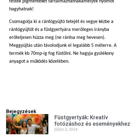
festék pigmenteket tartalmazhatnakamelyek nyomot
hagyhatnak!
Csomagolja ki a rántógyújtó tetejét és vegye kézbe a
rántógyújtót és a füstgyertyára merőleges irányba
erőteljesen húzza meg (ne rántsa meg hevesen).
Meggyújtás után távolodjunk el legalább 5 méterre. A
termék kb 70mp-ig fog füstölni. Ne hagyja gyúlékony
anyagot a működés közelében.
Bejegyzések
Füstgyertyák: Kreatív
fotózáshoz és eseményekhez
július 2, 2024