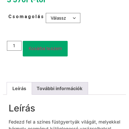
Csomagolás
Kosárba teszem
Leírás
További információk
Leírás
Fedezd fel a színes füstgyertyák világát, melyekkel
bármely eseményt különlegessé varázsolhatsz!