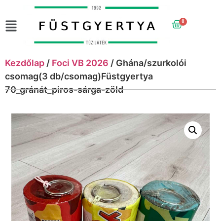
0
Kezdőlap
/
Foci VB 2026
/ Ghána/szurkolói
csomag(3 db/csomag)Füstgyertya
70_gránát_piros-sárga-zöld