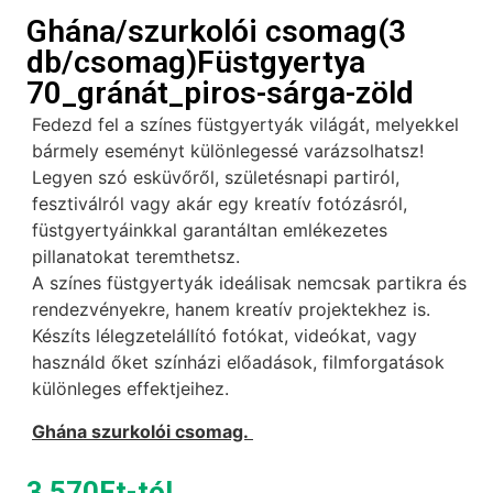
Ghána/szurkolói csomag(3
db/csomag)Füstgyertya
70_gránát_piros-sárga-zöld
Fedezd fel a színes füstgyertyák világát, melyekkel
bármely eseményt különlegessé varázsolhatsz!
Legyen szó esküvőről, születésnapi partiról,
fesztiválról vagy akár egy kreatív fotózásról,
füstgyertyáinkkal garantáltan emlékezetes
pillanatokat teremthetsz.
A színes füstgyertyák ideálisak nemcsak partikra és
rendezvényekre, hanem kreatív projektekhez is.
Készíts lélegzetelállító fotókat, videókat, vagy
használd őket színházi előadások, filmforgatások
különleges effektjeihez.
Ghána szurkolói csomag.
3 570
Ft
-tól