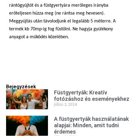
rántógyújtót és a füstgyertyára merőleges irányba
erőteljesen húzza meg (ne rántsa meg hevesen).
Meggyújtás után távolodjunk el legalább 5 méterre. A
termék kb 70mp-ig fog füstölni. Ne hagyja gyúlékony
anyagot a működés közelében.
Bejegyzések
Füstgyertyák: Kreatív
fotózáshoz és eseményekhez
július 2, 2024
A füstgyertyák használatának
alapjai: Minden, amit tudni
érdemes