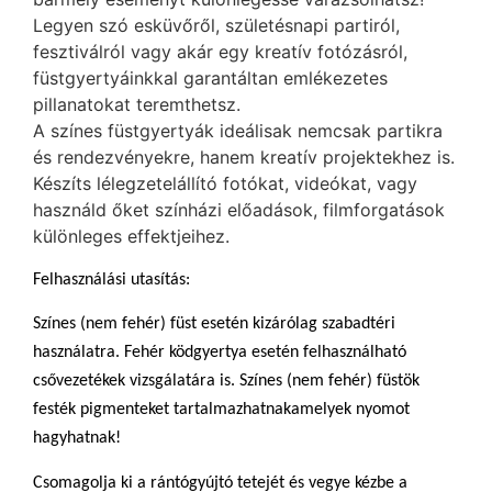
Legyen szó esküvőről, születésnapi partiról,
fesztiválról vagy akár egy kreatív fotózásról,
füstgyertyáinkkal garantáltan emlékezetes
pillanatokat teremthetsz.
A színes füstgyertyák ideálisak nemcsak partikra
és rendezvényekre, hanem kreatív projektekhez is.
Készíts lélegzetelállító fotókat, videókat, vagy
használd őket színházi előadások, filmforgatások
különleges effektjeihez.
Felhasználási utasítás:
Színes (nem fehér) füst esetén kizárólag szabadtéri
használatra. Fehér ködgyertya esetén felhasználható
csővezetékek vizsgálatára is. Színes (nem fehér) füstök
festék pigmenteket tartalmazhatnakamelyek nyomot
hagyhatnak!
Csomagolja ki a rántógyújtó tetejét és vegye kézbe a