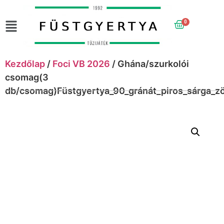
0
Kezdőlap
/
Foci VB 2026
/ Ghána/szurkolói
csomag(3
db/csomag)Füstgyertya_90_gránát_piros_sárga_zö