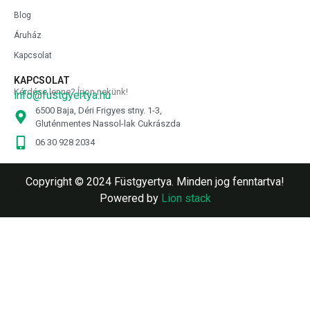
Blog
Áruház
Kapcsolat
KAPCSOLAT
Kérdése lenne? Írjon nekünk!
info@fustgyertya.hu
6500 Baja, Déri Frigyes stny. 1-3,
Gluténmentes Nassol-lak Cukrászda
06 30 928 2034
Copyright © 2024 Füstgyertya. Minden jog fenntartva!
Powered by
Lion stack