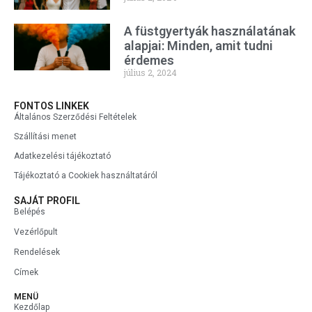
A füstgyertyák használatának
alapjai: Minden, amit tudni
érdemes
július 2, 2024
FONTOS LINKEK
Általános Szerződési Feltételek
Szállítási menet
Adatkezelési tájékoztató
Tájékoztató a Cookiek használtatáról
SAJÁT PROFIL
Belépés
Vezérlőpult
Rendelések
Címek
MENÜ
Kezdőlap