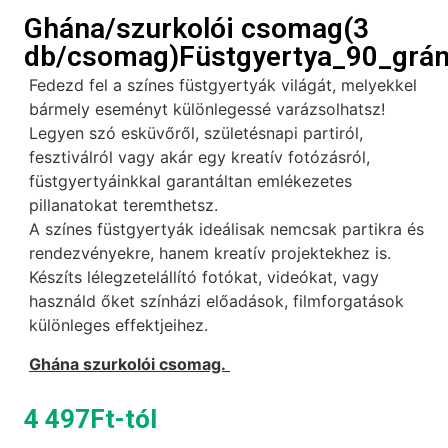
Ghána/szurkolói csomag(3
db/csomag)Füstgyertya_90_grán
Fedezd fel a színes füstgyertyák világát, melyekkel
bármely eseményt különlegessé varázsolhatsz!
Legyen szó esküvőről, születésnapi partiról,
fesztiválról vagy akár egy kreatív fotózásról,
füstgyertyáinkkal garantáltan emlékezetes
pillanatokat teremthetsz.
A színes füstgyertyák ideálisak nemcsak partikra és
rendezvényekre, hanem kreatív projektekhez is.
Készíts lélegzetelállító fotókat, videókat, vagy
használd őket színházi előadások, filmforgatások
különleges effektjeihez.
Ghána
szurkolói csomag.
4 497
Ft
-tól