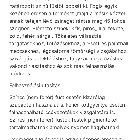
határozott színű füstöt bocsát ki. Fogja egyik
kézében erősen a terméket ,majd a másik kézzel
annak tetején lévő zsineget rántsa meg 45 fokos
szögben. Elérhető színek: kék, piros,, lila, fekete,
zöld, fehér, sárga . Tökéletes választás
forgatásokhoz, fotózásokhoz, air-soft és paintball
meccsekhez, légcsatorna tömörségi vizsgálathoz,
szivárgás detektáláshoz, fagykár megelőzéshez,
vakond riasztáshoz és sok más felhasználási
módra is.
Felhasználási utasítás:
Színes (nem fehér) füst esetén kizárólag
szabadtéri használatra. Fehér ködgyertya esetén
felhasználható csővezetékek vizsgálatára is.
Színes (nem fehér) füstök festék pigmenteket
tartalmazhatnak amelyek nyomot hagyhatnak!
Csomagolja ki és fogja egyik kézében erősen a