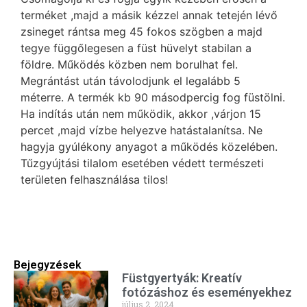
terméket ,majd a másik kézzel annak tetején lévő
zsineget rántsa meg 45 fokos szögben a majd
tegye függőlegesen a füst hüvelyt stabilan a
földre. Működés közben nem borulhat fel.
Megrántást után távolodjunk el legalább 5
méterre. A termék kb 90 másodpercig fog füstölni.
Ha indítás után nem működik, akkor ,várjon 15
percet ,majd vízbe helyezve hatástalanítsa. Ne
hagyja gyúlékony anyagot a működés közelében.
Tűzgyújtási tilalom esetében védett természeti
területen felhasználása tilos!
Bejegyzések
Füstgyertyák: Kreatív
fotózáshoz és eseményekhez
július 2, 2024