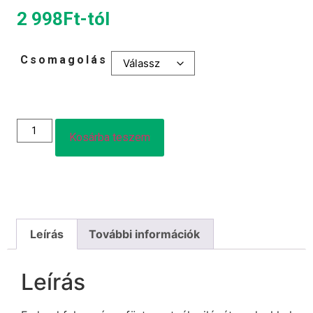
2 998
Ft
-tól
Csomagolás
Kosárba teszem
Leírás
További információk
Leírás