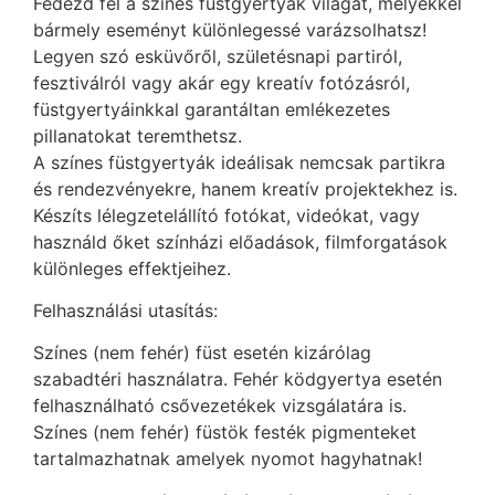
Fedezd fel a színes füstgyertyák világát, melyekkel
bármely eseményt különlegessé varázsolhatsz!
Legyen szó esküvőről, születésnapi partiról,
fesztiválról vagy akár egy kreatív fotózásról,
füstgyertyáinkkal garantáltan emlékezetes
pillanatokat teremthetsz.
A színes füstgyertyák ideálisak nemcsak partikra
és rendezvényekre, hanem kreatív projektekhez is.
Készíts lélegzetelállító fotókat, videókat, vagy
használd őket színházi előadások, filmforgatások
különleges effektjeihez.
Felhasználási utasítás:
Színes (nem fehér) füst esetén kizárólag
szabadtéri használatra. Fehér ködgyertya esetén
felhasználható csővezetékek vizsgálatára is.
Színes (nem fehér) füstök festék pigmenteket
tartalmazhatnak amelyek nyomot hagyhatnak!