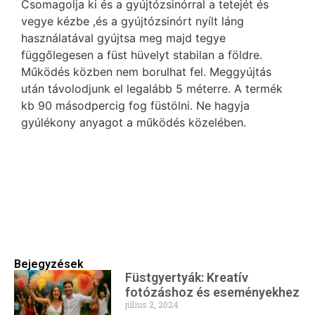
Csomagolja ki és a gyújtózsinórral a tetejét és
vegye kézbe ,és a gyújtózsinórt nyílt láng
használatával gyújtsa meg majd tegye
függőlegesen a füst hüvelyt stabilan a földre.
Működés közben nem borulhat fel. Meggyújtás
után távolodjunk el legalább 5 méterre. A termék
kb 90 másodpercig fog füstölni. Ne hagyja
gyúlékony anyagot a működés közelében.
Bejegyzések
Füstgyertyák: Kreatív
fotózáshoz és eseményekhez
július 2, 2024