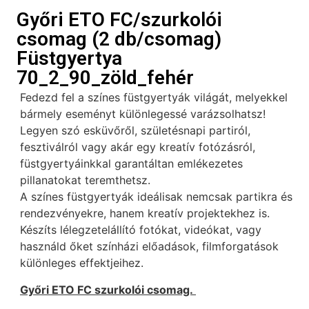
Győri ETO FC/szurkolói
csomag (2 db/csomag)
Füstgyertya
70_2_90_zöld_fehér
Fedezd fel a színes füstgyertyák világát, melyekkel
bármely eseményt különlegessé varázsolhatsz!
Legyen szó esküvőről, születésnapi partiról,
fesztiválról vagy akár egy kreatív fotózásról,
füstgyertyáinkkal garantáltan emlékezetes
pillanatokat teremthetsz.
A színes füstgyertyák ideálisak nemcsak partikra és
rendezvényekre, hanem kreatív projektekhez is.
Készíts lélegzetelállító fotókat, videókat, vagy
használd őket színházi előadások, filmforgatások
különleges effektjeihez.
Győri ETO FC szurkolói csomag.