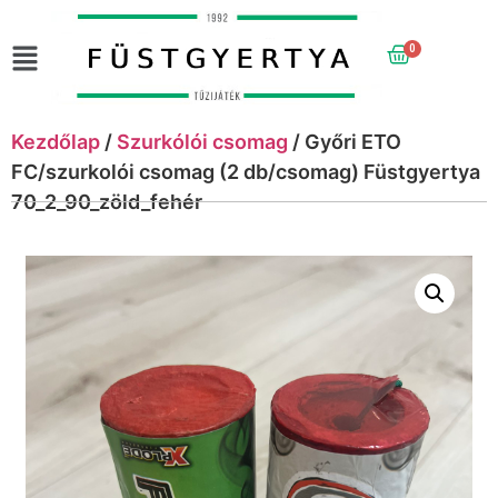
0
Kezdőlap
/
Szurkólói csomag
/ Győri ETO
FC/szurkolói csomag (2 db/csomag) Füstgyertya
70_2_90_zöld_fehér