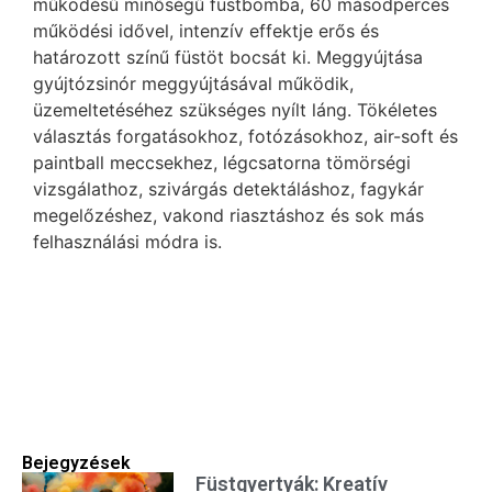
működésű minőségű füstbomba, 60 másodperces
működési idővel, intenzív effektje erős és
határozott színű füstöt bocsát ki. Meggyújtása
gyújtózsinór meggyújtásával működik,
üzemeltetéséhez szükséges nyílt láng. Tökéletes
választás forgatásokhoz, fotózásokhoz, air-soft és
paintball meccsekhez, légcsatorna tömörségi
vizsgálathoz, szivárgás detektáláshoz, fagykár
megelőzéshez, vakond riasztáshoz és sok más
felhasználási módra is.
Bejegyzések
Füstgyertyák: Kreatív