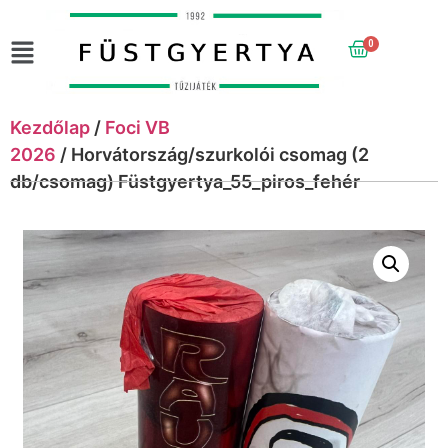
0
Kezdőlap
/
Foci VB
2026
/ Horvátország/szurkolói csomag (2
db/csomag) Füstgyertya_55_piros_fehér