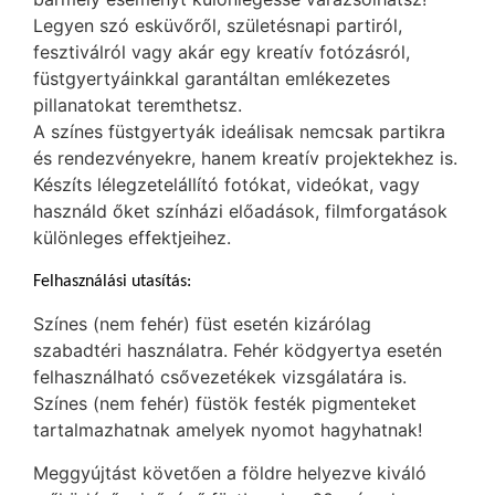
Legyen szó esküvőről, születésnapi partiról,
fesztiválról vagy akár egy kreatív fotózásról,
füstgyertyáinkkal garantáltan emlékezetes
pillanatokat teremthetsz.
A színes füstgyertyák ideálisak nemcsak partikra
és rendezvényekre, hanem kreatív projektekhez is.
Készíts lélegzetelállító fotókat, videókat, vagy
használd őket színházi előadások, filmforgatások
különleges effektjeihez.
Felhasználási utasítás:
Színes (nem fehér) füst esetén kizárólag
szabadtéri használatra. Fehér ködgyertya esetén
felhasználható csővezetékek vizsgálatára is.
Színes (nem fehér) füstök festék pigmenteket
tartalmazhatnak amelyek nyomot hagyhatnak!
Meggyújtást követően a földre helyezve kiváló