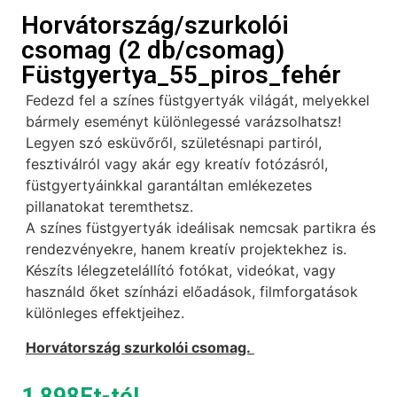
Horvátország/szurkolói
csomag (2 db/csomag)
Füstgyertya_55_piros_fehér
Fedezd fel a színes füstgyertyák világát, melyekkel
bármely eseményt különlegessé varázsolhatsz!
Legyen szó esküvőről, születésnapi partiról,
fesztiválról vagy akár egy kreatív fotózásról,
füstgyertyáinkkal garantáltan emlékezetes
pillanatokat teremthetsz.
A színes füstgyertyák ideálisak nemcsak partikra és
rendezvényekre, hanem kreatív projektekhez is.
Készíts lélegzetelállító fotókat, videókat, vagy
használd őket színházi előadások, filmforgatások
különleges effektjeihez.
Horvátország szurkolói csomag.
1 898
Ft
-tól