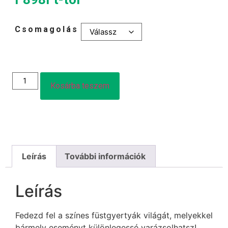
Csomagolás
Kosárba teszem
Leírás
További információk
Leírás
Fedezd fel a színes füstgyertyák világát, melyekkel
bármely eseményt különlegessé varázsolhatsz!