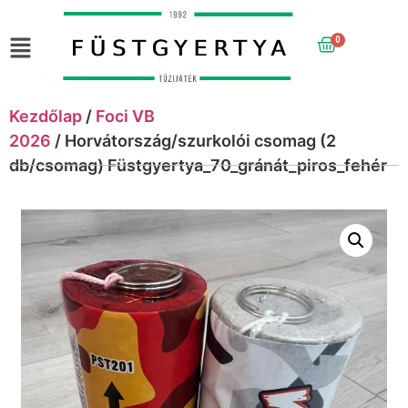
0
Kezdőlap
/
Foci VB
2026
/ Horvátország/szurkolói csomag (2
db/csomag) Füstgyertya_70_gránát_piros_fehér