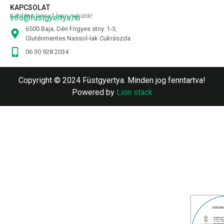
KAPCSOLAT
Kérdése lenne? Írjon nekünk!
info@fustgyertya.hu
6500 Baja, Déri Frigyes stny. 1-3,
Gluténmentes Nassol-lak Cukrászda
06 30 928 2034
Copyright © 2024 Füstgyertya. Minden jog fenntartva!
Powered by
Lion stack