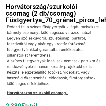
Horvátország/szurkolói
csomag (2 db/csomag)
Füstgyertya_70_gránát_piros_fe
Fedezd fel a színes füstgyertyák világát, melyekkel
bármely eseményt különlegessé varázsolhatsz!
Legyen szó esküvőről, születésnapi partiról,
fesztiválról vagy akár egy kreatív fotózásról,
füstgyertyáinkkal garantáltan emlékezetes
pillanatokat teremthetsz.
A színes füstgyertyák ideálisak nemcsak partikra és
rendezvényekre, hanem kreatív projektekhez is.
Készíts lélegzetelállító fotókat, videókat, vagy
használd őket színházi előadások, filmforgatások
különleges effektjeihez.
Horvátország szurkolói csomag.
2 380
Ft
-tól