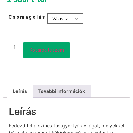
Csomagolás
Kosárba teszem
Leírás
További információk
Leírás
Fedezd fel a színes füstgyertyák világát, melyekkel
bármely eseményt különlegessé varázsolhatsz!