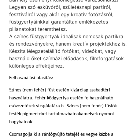
Legyen szó esküvőről, születésnapi partiról,
fesztiválról vagy akár egy kreatív fotózásról,
füstgyertyáinkkal garantáltan emlékezetes
pillanatokat teremthetsz.
A színes füstgyertyák ideálisak nemcsak partikra
és rendezvényekre, hanem kreatív projektekhez is.
Készíts lélegzetelállító fotókat, videókat, vagy
használd őket színházi előadások, filmforgatások
különleges effektjeihez.
Felhasználási utasítás:
Színes (nem fehér) füst esetén kizárólag szabadtéri
használatra. Fehér ködgyertya esetén felhasználható
csővezetékek vizsgálatára is. Színes (nem fehér) füstök
festék pigmenteket tartalmazhatnakamelyek nyomot
hagyhatnak!
Csomagolja ki a rántógyújtó tetejét és vegye kézbe a