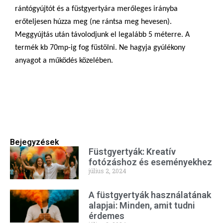
rántógyújtót és a füstgyertyára merőleges irányba
erőteljesen húzza meg (ne rántsa meg hevesen).
Meggyújtás után távolodjunk el legalább 5 méterre. A
termék kb 70mp-ig fog füstölni. Ne hagyja gyúlékony
anyagot a működés közelében.
Bejegyzések
Füstgyertyák: Kreatív
fotózáshoz és eseményekhez
július 2, 2024
A füstgyertyák használatának
alapjai: Minden, amit tudni
érdemes