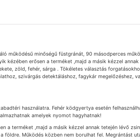
áló működésű minőségű füstgránát, 90 másodperces működés
egyik kézében erősen a terméket ,majd a másik kézzel annak
 fekete, zöld, fehér, sárga . Tökéletes választás forgatásokh
lathoz, szivárgás detektáláshoz, fagykár megelőzéshez, va
zabadtéri használatra. Fehér ködgyertya esetén felhasználh
rtalmazhatnak amelyek nyomot hagyhatnak!
en a terméket ,majd a másik kézzel annak tetején lévő zs
 a földre. Működés közben nem borulhat fel. Megrántást ut