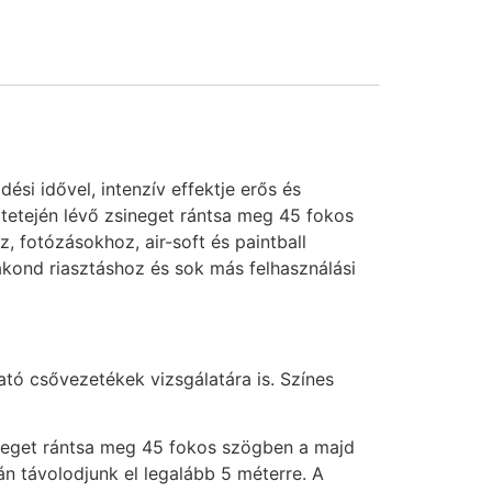
i idővel, intenzív effektje erős és
 tetején lévő zsineget rántsa meg 45 fokos
oz, fotózásokhoz, air-soft és paintball
kond riasztáshoz és sok más felhasználási
ató csővezetékek vizsgálatára is. Színes
ineget rántsa meg 45 fokos szögben a majd
án távolodjunk el legalább 5 méterre. A