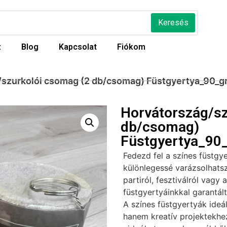
Keresés
z
Blog
Kapcsolat
Fiókom
/szurkolói csomag (2 db/csomag) Füstgyertya_90_gr
Horvátország/sz
db/csomag)
Füstgyertya_90_
Fedezd fel a színes füstgy
különlegessé varázsolhatsz
partiról, fesztiválról vagy 
füstgyertyáinkkal garantál
A színes füstgyertyák ideá
hanem kreatív projektekhez 