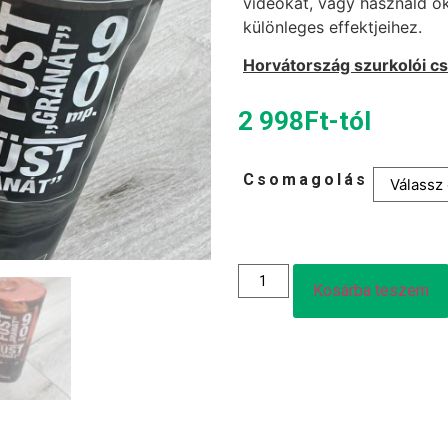
videókat, vagy használd ők
különleges effektjeihez.
Horvátország szurkolói 
2 998
Ft
-tól
Csomagolás
Kosárba teszem