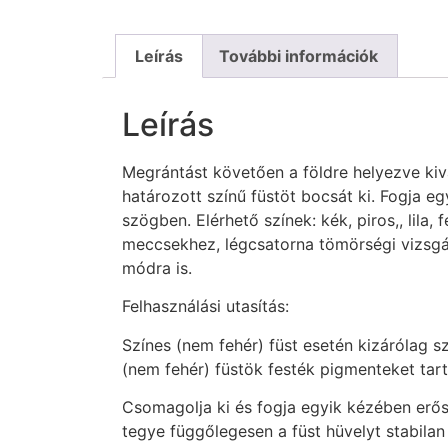
Leírás
További információk
Leírás
Megrántást követően a földre helyezve kiv
határozott színű füstöt bocsát ki. Fogja 
szögben. Elérhető színek: kék, piros,, lila,
meccsekhez, légcsatorna tömörségi vizsgá
módra is.
Felhasználási utasítás:
Színes (nem fehér) füst esetén kizárólag s
(nem fehér) füstök festék pigmenteket ta
Csomagolja ki és fogja egyik kézében erős
tegye függőlegesen a füst hüvelyt stabilan