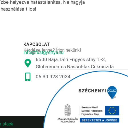
ízbe helyezve hatástalanítsa. Ne hagyja
használása tilos!
KAPCSOLAT
Kérdése lenne? Írjon nekünk!
info@fustgyertya.hu
6500 Baja, Déri Frigyes stny. 1-3,
Gluténmentes Nassol-lak Cukrászda
06 30 928 2034
n stack