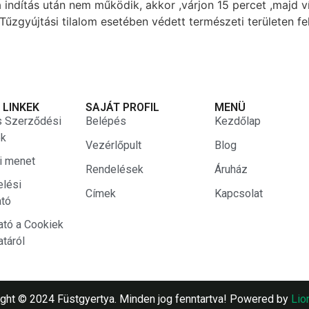
indítás után nem működik, akkor ,várjon 15 percet ,majd v
gyújtási tilalom esetében védett természeti területen fel
 LINKEK
SAJÁT PROFIL
MENÜ
s Szerződési
Belépés
Kezdőlap
ek
Vezérlőpult
Blog
si menet
Rendelések
Áruház
elési
Címek
Kapcsolat
ató
ató a Cookiek
atáról
ght © 2024 Füstgyertya. Minden jog fenntartva! Powered by
Lio