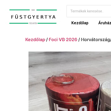
Kezdőlap
Áruhá
Kezdőlap
/
Foci VB 2026
/ Horvátország