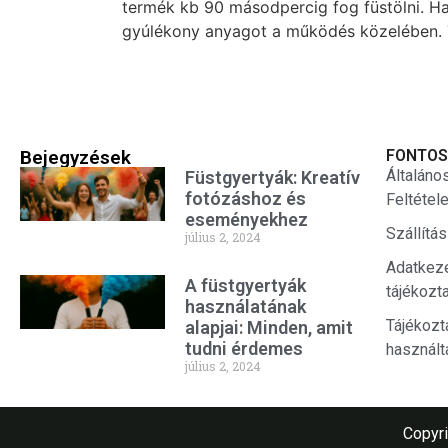
termék kb 90 másodpercig fog füstölni. Ha 
gyúlékony anyagot a működés közelében. Tűz
Bejegyzések
FONTOS
Általáno
Füstgyertyák: Kreatív
fotózáshoz és
Feltétel
eseményekhez
Szállítá
július 2, 2024
Adatkez
A füstgyertyák
tájékozt
használatának
Tájékozt
alapjai: Minden, amit
tudni érdemes
használt
július 2, 2024
Copyri