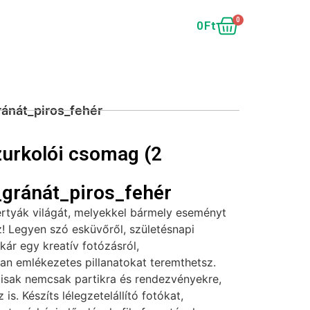
0
0
Ft
ánát_piros_fehér
urkolói csomag (2
gránát_piros_fehér
ertyák világát, melyekkel bármely eseményt
! Legyen szó esküvőről, születésnapi
akár egy kreatív fotózásról,
tan emlékezetes pillanatokat teremthetsz.
lisak nemcsak partikra és rendezvényekre,
is. Készíts lélegzetelállító fotókat,