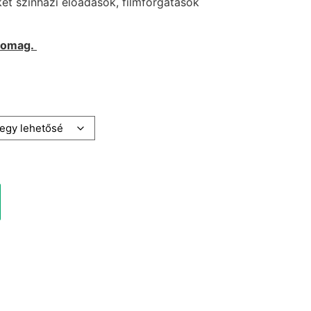
et színházi előadások, filmforgatások
csomag.