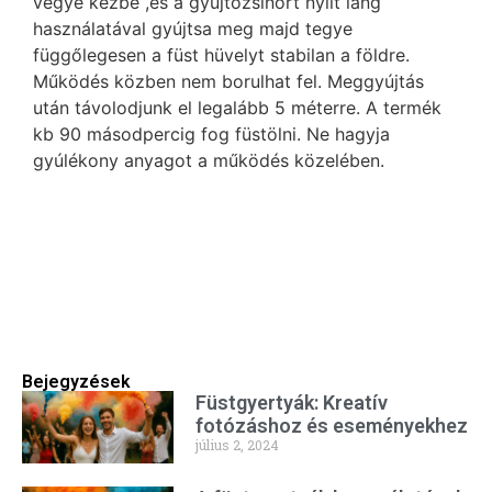
vegye kézbe ,és a gyújtózsinórt nyílt láng
használatával gyújtsa meg majd tegye
függőlegesen a füst hüvelyt stabilan a földre.
Működés közben nem borulhat fel. Meggyújtás
után távolodjunk el legalább 5 méterre. A termék
kb 90 másodpercig fog füstölni. Ne hagyja
gyúlékony anyagot a működés közelében.
Bejegyzések
Füstgyertyák: Kreatív
fotózáshoz és eseményekhez
július 2, 2024