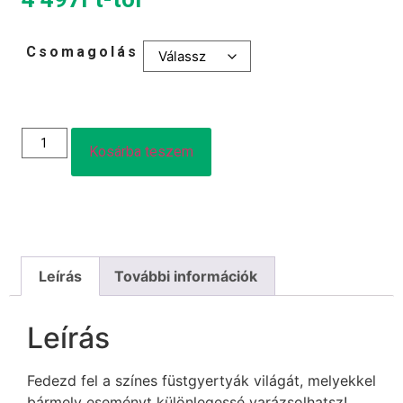
Csomagolás
Kosárba teszem
Leírás
További információk
Leírás
Fedezd fel a színes füstgyertyák világát, melyekkel
bármely eseményt különlegessé varázsolhatsz!