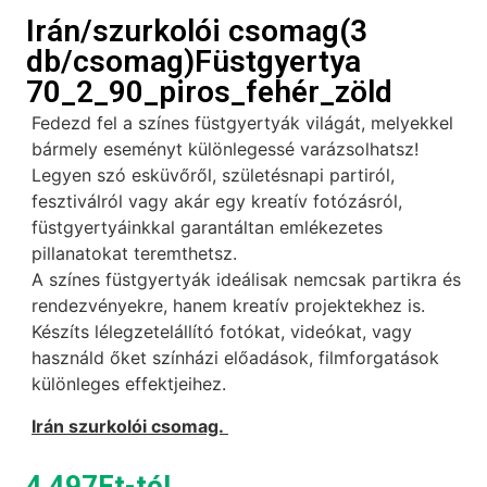
Irán/szurkolói csomag(3
db/csomag)Füstgyertya
70_2_90_piros_fehér_zöld
Fedezd fel a színes füstgyertyák világát, melyekkel
bármely eseményt különlegessé varázsolhatsz!
Legyen szó esküvőről, születésnapi partiról,
fesztiválról vagy akár egy kreatív fotózásról,
füstgyertyáinkkal garantáltan emlékezetes
pillanatokat teremthetsz.
A színes füstgyertyák ideálisak nemcsak partikra és
rendezvényekre, hanem kreatív projektekhez is.
Készíts lélegzetelállító fotókat, videókat, vagy
használd őket színházi előadások, filmforgatások
különleges effektjeihez.
Irán szurkolói csomag.
4 497
Ft
-tól