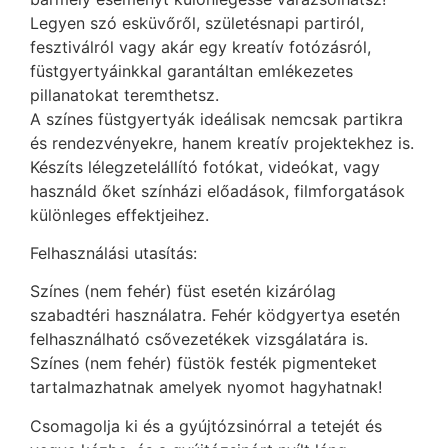
Legyen szó esküvőről, születésnapi partiról,
fesztiválról vagy akár egy kreatív fotózásról,
füstgyertyáinkkal garantáltan emlékezetes
pillanatokat teremthetsz.
A színes füstgyertyák ideálisak nemcsak partikra
és rendezvényekre, hanem kreatív projektekhez is.
Készíts lélegzetelállító fotókat, videókat, vagy
használd őket színházi előadások, filmforgatások
különleges effektjeihez.
Felhasználási utasítás:
Színes (nem fehér) füst esetén kizárólag
szabadtéri használatra. Fehér ködgyertya esetén
felhasználható csővezetékek vizsgálatára is.
Színes (nem fehér) füstök festék pigmenteket
tartalmazhatnak amelyek nyomot hagyhatnak!
Csomagolja ki és a gyújtózsinórral a tetejét és