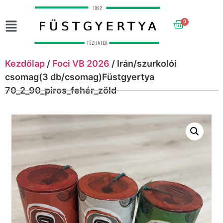
0
Kezdőlap
/
Foci VB 2026
/ Irán/szurkolói
csomag(3 db/csomag)Füstgyertya
70_2_90_piros_fehér_zöld