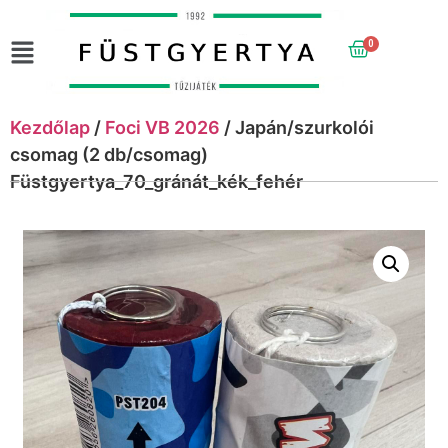
0
Kezdőlap
/
Foci VB 2026
/ Japán/szurkolói
csomag (2 db/csomag)
Füstgyertya_70_gránát_kék_fehér