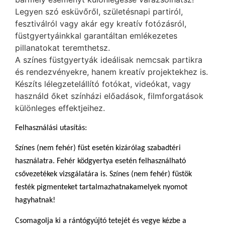
Legyen szó esküvőről, születésnapi partiról,
fesztiválról vagy akár egy kreatív fotózásról,
füstgyertyáinkkal garantáltan emlékezetes
pillanatokat teremthetsz.
A színes füstgyertyák ideálisak nemcsak partikra
és rendezvényekre, hanem kreatív projektekhez is.
Készíts lélegzetelállító fotókat, videókat, vagy
használd őket színházi előadások, filmforgatások
különleges effektjeihez.
Felhasználási utasítás:
Színes (nem fehér) füst esetén kizárólag szabadtéri
használatra. Fehér ködgyertya esetén felhasználható
csővezetékek vizsgálatára is. Színes (nem fehér) füstök
festék pigmenteket tartalmazhatnakamelyek nyomot
hagyhatnak!
Csomagolja ki a rántógyújtó tetejét és vegye kézbe a