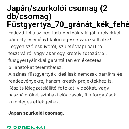
Japán/szurkolói csomag (2
db/csomag)
Füstgyertya_70_gránát_kék_fehé
Fedezd fel a színes füstgyertyák világát, melyekkel
bármely eseményt különlegessé varázsolhatsz!
Legyen szó esküvőről, születésnapi partiról,
fesztiválról vagy akár egy kreatív fotózásról,
füstgyertyáinkkal garantáltan emlékezetes
pillanatokat teremthetsz.
A színes füstgyertyák ideálisak nemcsak partikra és
rendezvényekre, hanem kreatív projektekhez is.
Készíts lélegzetelállító fotókat, videókat, vagy
használd őket színházi előadások, filmforgatások
különleges effektjeihez.
Japán szurkolói csomag.
2 380
Ft
-tól