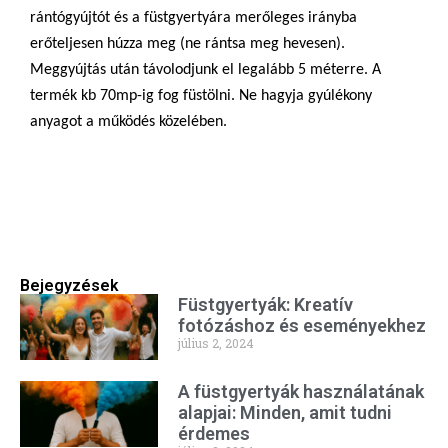
rántógyújtót és a füstgyertyára merőleges irányba
erőteljesen húzza meg (ne rántsa meg hevesen).
Meggyújtás után távolodjunk el legalább 5 méterre. A
termék kb 70mp-ig fog füstölni. Ne hagyja gyúlékony
anyagot a működés közelében.
Bejegyzések
Füstgyertyák: Kreatív
fotózáshoz és eseményekhez
július 2, 2024
A füstgyertyák használatának
alapjai: Minden, amit tudni
érdemes