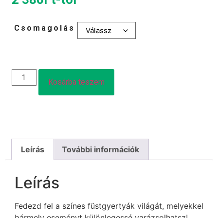
Csomagolás
Kosárba teszem
Leírás
További információk
Leírás
Fedezd fel a színes füstgyertyák világát, melyekkel
bármely eseményt különlegessé varázsolhatsz!