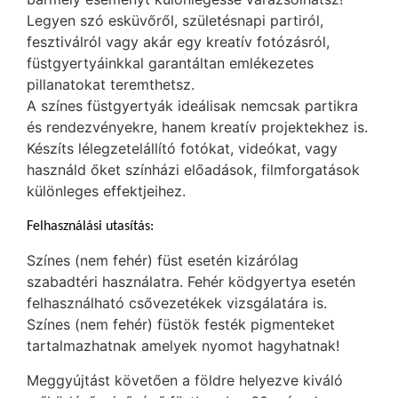
Legyen szó esküvőről, születésnapi partiról,
fesztiválról vagy akár egy kreatív fotózásról,
füstgyertyáinkkal garantáltan emlékezetes
pillanatokat teremthetsz.
A színes füstgyertyák ideálisak nemcsak partikra
és rendezvényekre, hanem kreatív projektekhez is.
Készíts lélegzetelállító fotókat, videókat, vagy
használd őket színházi előadások, filmforgatások
különleges effektjeihez.
Felhasználási utasítás:
Színes (nem fehér) füst esetén kizárólag
szabadtéri használatra. Fehér ködgyertya esetén
felhasználható csővezetékek vizsgálatára is.
Színes (nem fehér) füstök festék pigmenteket
tartalmazhatnak amelyek nyomot hagyhatnak!
Meggyújtást követően a földre helyezve kiváló