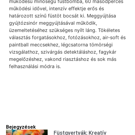
működésű minőségű füstbomba, 60 másodperces
működési idővel, intenzív effektje erős és
határozott színű füstöt bocsát ki. Meggyújtása
gyújtózsinór meggyújtásával működik,
üzemeltetéséhez szükséges nyílt láng. Tökéletes
választás forgatásokhoz, fotózásokhoz, air-soft és
paintball meccsekhez, légcsatorna tömörségi
vizsgálathoz, szivárgás detektáláshoz, fagykár
megelőzéshez, vakond riasztáshoz és sok más
felhasználási módra is.
Bejegyzések
Füstgyertyák: Kreatív