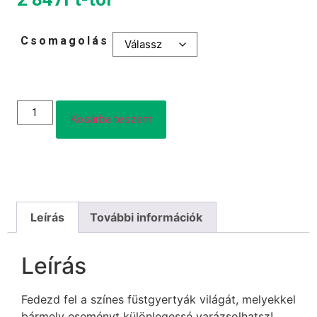
Csomagolás
Kosárba teszem
Leírás
További információk
Leírás
Fedezd fel a színes füstgyertyák világát, melyekkel
bármely eseményt különlegessé varázsolhatsz!