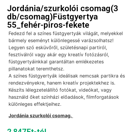
Jordánia/szurkolói csomag(3
db/csomag)Füstgyertya
55_fehér-piros-fekete
Fedezd fel a színes füstgyertyák világát, melyekkel
bármely eseményt különlegessé varázsolhatsz!
Legyen szó esküvőről, születésnapi partiról,
fesztiválról vagy akár egy kreatív fotózásról,
füstgyertyáinkkal garantáltan emlékezetes
pillanatokat teremthetsz.
A színes füstgyertyák ideálisak nemcsak partikra és
rendezvényekre, hanem kreatív projektekhez is.
Készíts lélegzetelállító fotókat, videókat, vagy
használd őket színházi előadások, filmforgatások
különleges effektjeihez.
Jordánia szurkolói csomag.
2 847
Ft
-tól