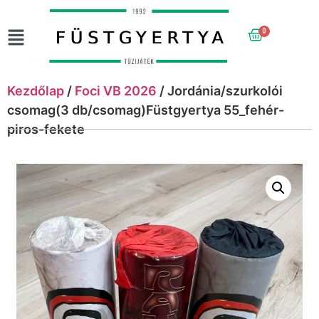
0
Kezdőlap
/
Foci VB 2026
/ Jordánia/szurkolói
csomag(3 db/csomag)Füstgyertya 55_fehér-
piros-fekete