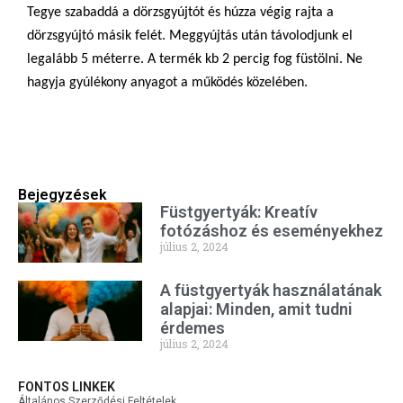
Tegye szabaddá a dörzsgyújtót és húzza végig rajta a
dörzsgyújtó másik felét. Meggyújtás után távolodjunk el
legalább 5 méterre. A termék kb 2 percig fog füstölni. Ne
hagyja gyúlékony anyagot a működés közelében.
Bejegyzések
Füstgyertyák: Kreatív
fotózáshoz és eseményekhez
július 2, 2024
A füstgyertyák használatának
alapjai: Minden, amit tudni
érdemes
július 2, 2024
FONTOS LINKEK
Általános Szerződési Feltételek