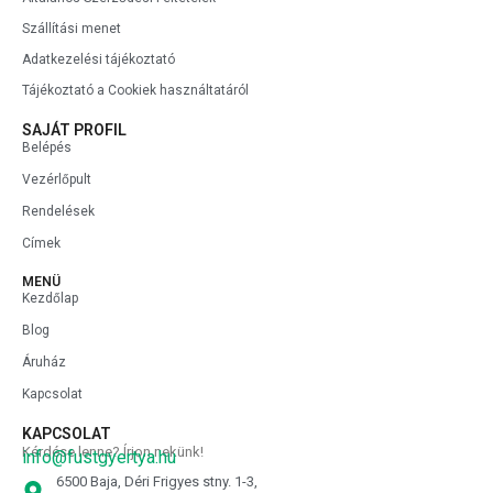
Szállítási menet
Adatkezelési tájékoztató
Tájékoztató a Cookiek használtatáról
SAJÁT PROFIL
Belépés
Vezérlőpult
Rendelések
Címek
MENÜ
Kezdőlap
Blog
Áruház
Kapcsolat
KAPCSOLAT
Kérdése lenne? Írjon nekünk!
info@fustgyertya.hu
6500 Baja, Déri Frigyes stny. 1-3,