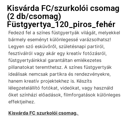
Kisvárda FC/szurkolói csomag
(2 db/csomag)
Füstgyertya_120_piros_fehér
Fedezd fel a színes füstgyertyák világát, melyekkel
bármely eseményt különlegessé varázsolhatsz!
Legyen szó esküvőről, születésnapi partiról,
fesztiválról vagy akár egy kreatív fotózásról,
füstgyertyáinkkal garantáltan emlékezetes
pillanatokat teremthetsz. A színes füstgyertyák
ideálisak nemcsak partikra és rendezvényekre,
hanem kreatív projektekhez is. Készíts
lélegzetelállító fotókat, videókat, vagy használd
őket színházi előadások, filmforgatások különleges
effektjeihez.
Kisvárda FC szurkolói csomag.