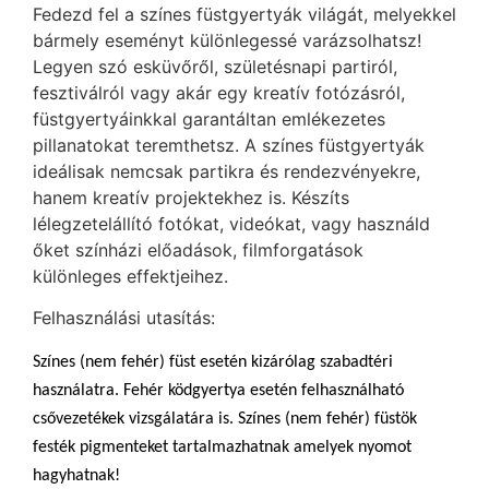
Fedezd fel a színes füstgyertyák világát, melyekkel
bármely eseményt különlegessé varázsolhatsz!
Legyen szó esküvőről, születésnapi partiról,
fesztiválról vagy akár egy kreatív fotózásról,
füstgyertyáinkkal garantáltan emlékezetes
pillanatokat teremthetsz. A színes füstgyertyák
ideálisak nemcsak partikra és rendezvényekre,
hanem kreatív projektekhez is. Készíts
lélegzetelállító fotókat, videókat, vagy használd
őket színházi előadások, filmforgatások
különleges effektjeihez.
Felhasználási utasítás:
Színes (nem fehér) füst esetén kizárólag szabadtéri
használatra. Fehér ködgyertya esetén felhasználható
csővezetékek vizsgálatára is. Színes (nem fehér) füstök
festék pigmenteket tartalmazhatnak amelyek nyomot
hagyhatnak!