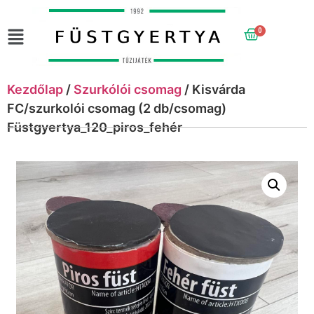
0
Kezdőlap
/
Szurkólói csomag
/ Kisvárda
FC/szurkolói csomag (2 db/csomag)
Füstgyertya_120_piros_fehér