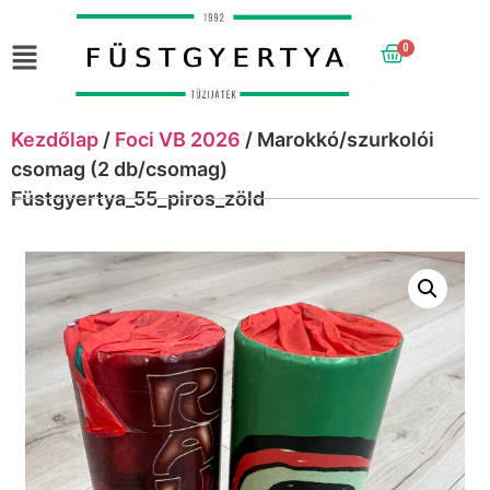
0
Kezdőlap
/
Foci VB 2026
/ Marokkó/szurkolói
csomag (2 db/csomag)
Füstgyertya_55_piros_zöld