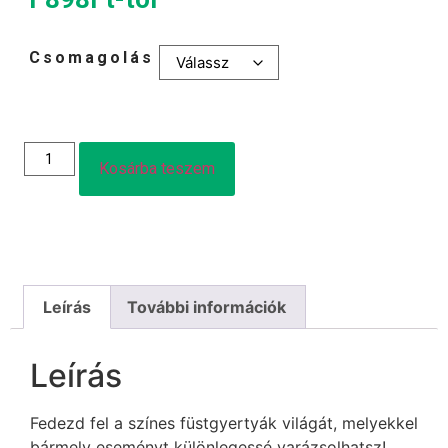
Csomagolás
Kosárba teszem
Leírás
További információk
Leírás
Fedezd fel a színes füstgyertyák világát, melyekkel
bármely eseményt különlegessé varázsolhatsz!