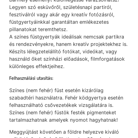
Legyen szó esküvőről, születésnapi partiról,
fesztiválról vagy akár egy kreatív fotózásról,
füstgyertyáinkkal garantáltan emlékezetes
pillanatokat teremthetsz.
A színes füstgyertyák ideálisak nemcsak partikra
és rendezvényekre, hanem kreatív projektekhez is.
Készíts lélegzetelállító fotókat, videókat, vagy
használd őket színházi előadások, filmforgatások
különleges effektjeihez.
Felhasználási utasítás:
Színes (nem fehér) füst esetén kizárólag
szabadtéri használatra. Fehér ködgyertya esetén
felhasználható csővezetékek vizsgálatára is.
Színes (nem fehér) füstök festék pigmenteket
tartalmazhatnak amelyek nyomot hagyhatnak!
Meggyújtást követően a földre helyezve kiváló