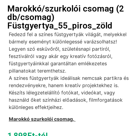
Marokkó/szurkolói csomag (2
db/csomag)
Füstgyertya_55_piros_zöld
Fedezd fel a színes füstgyertyák világát, melyekkel
bármely eseményt különlegessé varázsolhatsz!
Legyen szó esküvőről, születésnapi partiról,
fesztiválról vagy akár egy kreatív fotózásról,
füstgyertyáinkkal garantáltan emlékezetes
pillanatokat teremthetsz.
A színes füstgyertyák ideálisak nemcsak partikra és
rendezvényekre, hanem kreatív projektekhez is.
Készíts lélegzetelállító fotókat, videókat, vagy
használd őket színházi előadások, filmforgatások
különleges effektjeihez.
Marokkó szurkolói csomag.
1 898
Ft
-tól