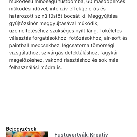
működésű minőségű füstbomba, 60 másodperces
működési idővel, intenzív effektje erős és
határozott színű füstöt bocsát ki. Meggyújtása
gyújtózsinór meggyújtásával működik,
üzemeltetéséhez szükséges nyílt láng. Tökéletes
választás forgatásokhoz, fotózásokhoz, air-soft és
paintball meccsekhez, légcsatorna tömörségi
vizsgálathoz, szivárgás detektáláshoz, fagykár
megelőzéshez, vakond riasztáshoz és sok más
felhasználási módra is.
Bejegyzések
Füstgyertyák: Kreatív