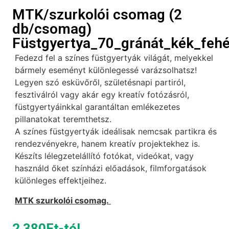
MTK/szurkolói csomag (2
db/csomag)
Füstgyertya_70_gránát_kék_fehé
Fedezd fel a színes füstgyertyák világát, melyekkel
bármely eseményt különlegessé varázsolhatsz!
Legyen szó esküvőről, születésnapi partiról,
fesztiválról vagy akár egy kreatív fotózásról,
füstgyertyáinkkal garantáltan emlékezetes
pillanatokat teremthetsz.
A színes füstgyertyák ideálisak nemcsak partikra és
rendezvényekre, hanem kreatív projektekhez is.
Készíts lélegzetelállító fotókat, videókat, vagy
használd őket színházi előadások, filmforgatások
különleges effektjeihez.
MTK szurkolói csomag.
2 380
Ft
-tól