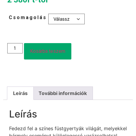
Csomagolás
Kosárba teszem
Leírás
További információk
Leírás
Fedezd fel a színes füstgyertyák világát, melyekkel
bármely eseményt különlegessé varázsolhatsz!