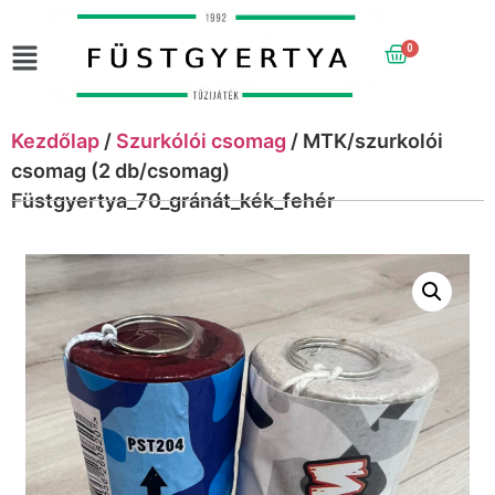
0
Kezdőlap
/
Szurkólói csomag
/ MTK/szurkolói
csomag (2 db/csomag)
Füstgyertya_70_gránát_kék_fehér