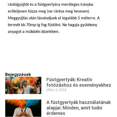
rántógyújtót és a füstgyertyára merőleges irányba
erőteljesen húzza meg (ne rántsa meg hevesen).
Meggyújtás után távolodjunk el legalább 5 méterre. A
termék kb 70mp-ig fog füstölni. Ne hagyja gyúlékony
anyagot a működés közelében.
Bejegyzések
Füstgyertyák: Kreatív
fotózáshoz és eseményekhez
július 2, 2024
A füstgyertyák használatának
alapjai: Minden, amit tudni
érdemes