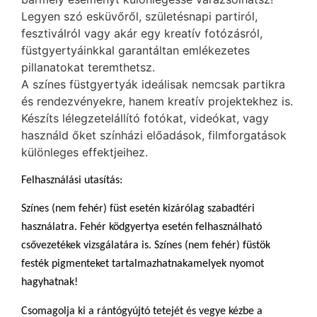
Legyen szó esküvőről, születésnapi partiról,
fesztiválról vagy akár egy kreatív fotózásról,
füstgyertyáinkkal garantáltan emlékezetes
pillanatokat teremthetsz.
A színes füstgyertyák ideálisak nemcsak partikra
és rendezvényekre, hanem kreatív projektekhez is.
Készíts lélegzetelállító fotókat, videókat, vagy
használd őket színházi előadások, filmforgatások
különleges effektjeihez.
Felhasználási utasítás:
Színes (nem fehér) füst esetén kizárólag szabadtéri
használatra. Fehér ködgyertya esetén felhasználható
csővezetékek vizsgálatára is. Színes (nem fehér) füstök
festék pigmenteket tartalmazhatnakamelyek nyomot
hagyhatnak!
Csomagolja ki a rántógyújtó tetejét és vegye kézbe a