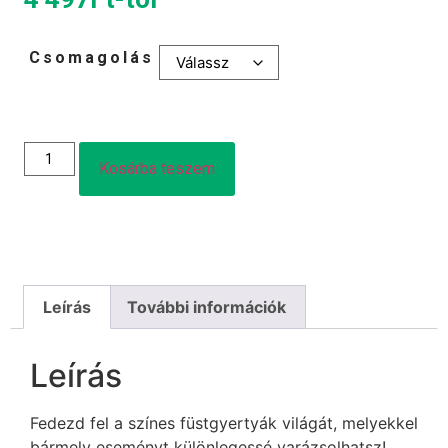
Csomagolás
Kosárba teszem
Leírás
További információk
Leírás
Fedezd fel a színes füstgyertyák világát, melyekkel
bármely eseményt különlegessé varázsolhatsz!