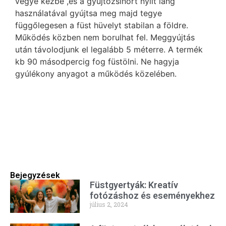
vegye kézbe ,és a gyújtózsinórt nyílt láng
használatával gyújtsa meg majd tegye
függőlegesen a füst hüvelyt stabilan a földre.
Működés közben nem borulhat fel. Meggyújtás
után távolodjunk el legalább 5 méterre. A termék
kb 90 másodpercig fog füstölni. Ne hagyja
gyúlékony anyagot a működés közelében.
Bejegyzések
Füstgyertyák: Kreatív
fotózáshoz és eseményekhez
július 2, 2024