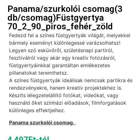
Panama/szurkolói csomag(3
db/csomag)Füstgyertya
70_2_90_piros_fehér_zöld
Fedezd fel a színes füstgyertyák világát, melyekkel
bármely eseményt különlegessé varázsolhatsz!
Legyen szó esküvőről, születésnapi partiról,
fesztiválról vagy akár egy kreatív fotózásról,
füstgyertyáinkkal garantáltan emlékezetes
pillanatokat teremthetsz.
A színes füstgyertyák ideálisak nemcsak partikra és
rendezvényekre, hanem kreatív projektekhez is.
Készíts lélegzetelállító fotókat, videókat, vagy
használd őket színházi előadások, filmforgatások
különleges effektjeihez.
Panama szurkolói csomag.
4 497
Ft
-tól