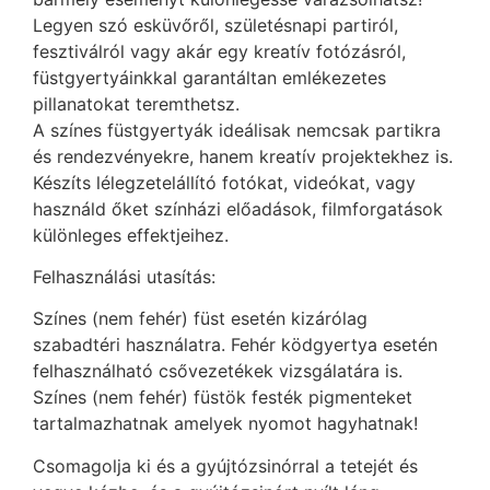
Legyen szó esküvőről, születésnapi partiról,
fesztiválról vagy akár egy kreatív fotózásról,
füstgyertyáinkkal garantáltan emlékezetes
pillanatokat teremthetsz.
A színes füstgyertyák ideálisak nemcsak partikra
és rendezvényekre, hanem kreatív projektekhez is.
Készíts lélegzetelállító fotókat, videókat, vagy
használd őket színházi előadások, filmforgatások
különleges effektjeihez.
Felhasználási utasítás:
Színes (nem fehér) füst esetén kizárólag
szabadtéri használatra. Fehér ködgyertya esetén
felhasználható csővezetékek vizsgálatára is.
Színes (nem fehér) füstök festék pigmenteket
tartalmazhatnak amelyek nyomot hagyhatnak!
Csomagolja ki és a gyújtózsinórral a tetejét és