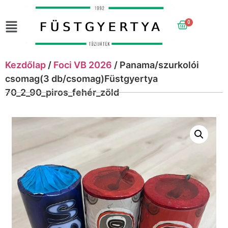
0
Kezdőlap
/
Foci VB 2026
/ Panama/szurkolói
csomag(3 db/csomag)Füstgyertya
70_2_90_piros_fehér_zöld