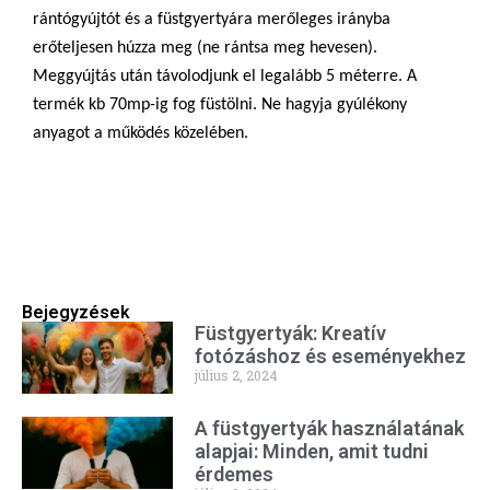
rántógyújtót és a füstgyertyára merőleges irányba
erőteljesen húzza meg (ne rántsa meg hevesen).
Meggyújtás után távolodjunk el legalább 5 méterre. A
termék kb 70mp-ig fog füstölni. Ne hagyja gyúlékony
anyagot a működés közelében.
Bejegyzések
Füstgyertyák: Kreatív
fotózáshoz és eseményekhez
július 2, 2024
A füstgyertyák használatának
alapjai: Minden, amit tudni
érdemes