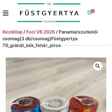
0
Kezdőlap
/
Foci VB 2026
/ Panama/szurkolói
csomag(3 db/csomag)Füstgyertya
70_gránát_kék_fehér_piros