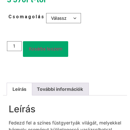
Csomagolás
Kosárba teszem
Leírás
További információk
Leírás
Fedezd fel a színes füstgyertyák világát, melyekkel
bármely eseményt különlegessé varázsolhatsz!