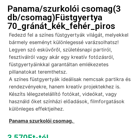
Panama/szurkolói csomag(3
db/csomag)Füstgyertya
70_gránát_kék_fehér_piros
Fedezd fel a színes füstgyertyák világát, melyekkel
bármely eseményt különlegessé varázsolhatsz!
Legyen szó esküvőről, születésnapi partiról,
fesztiválról vagy akár egy kreatív fotózásról,
füstgyertyáinkkal garantáltan emlékezetes
pillanatokat teremthetsz.
A színes füstgyertyák ideálisak nemcsak partikra és
rendezvényekre, hanem kreatív projektekhez is.
Készíts lélegzetelállító fotókat, videókat, vagy
használd őket színházi előadások, filmforgatások
különleges effektjeihez.
Panama szurkolói csomag.
3 570
Ft
-tól