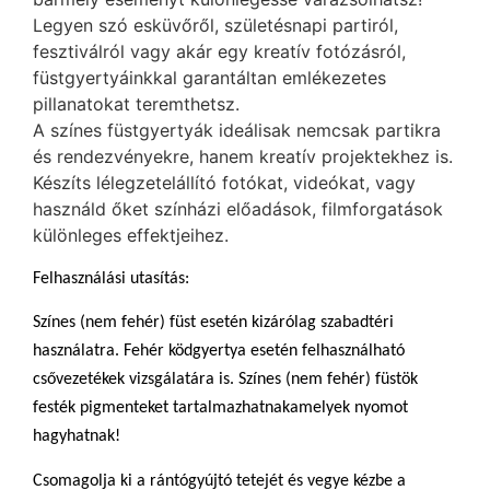
Legyen szó esküvőről, születésnapi partiról,
fesztiválról vagy akár egy kreatív fotózásról,
füstgyertyáinkkal garantáltan emlékezetes
pillanatokat teremthetsz.
A színes füstgyertyák ideálisak nemcsak partikra
és rendezvényekre, hanem kreatív projektekhez is.
Készíts lélegzetelállító fotókat, videókat, vagy
használd őket színházi előadások, filmforgatások
különleges effektjeihez.
Felhasználási utasítás:
Színes (nem fehér) füst esetén kizárólag szabadtéri
használatra. Fehér ködgyertya esetén felhasználható
csővezetékek vizsgálatára is. Színes (nem fehér) füstök
festék pigmenteket tartalmazhatnakamelyek nyomot
hagyhatnak!
Csomagolja ki a rántógyújtó tetejét és vegye kézbe a