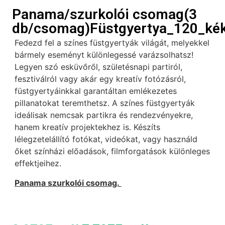
Panama/szurkolói csomag(3
db/csomag)Füstgyertya_120_kék
Fedezd fel a színes füstgyertyák világát, melyekkel
bármely eseményt különlegessé varázsolhatsz!
Legyen szó esküvőről, születésnapi partiról,
fesztiválról vagy akár egy kreatív fotózásról,
füstgyertyáinkkal garantáltan emlékezetes
pillanatokat teremthetsz. A színes füstgyertyák
ideálisak nemcsak partikra és rendezvényekre,
hanem kreatív projektekhez is. Készíts
lélegzetelállító fotókat, videókat, vagy használd
őket színházi előadások, filmforgatások különleges
effektjeihez.
Panama szurkolói csomag.