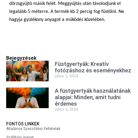
dörzsgyújtó másik felét. Meggyújtás után távolodjunk el
legalább 5 méterre. A termék kb 2 percig fog füstölni. Ne
hagyja gyúlékony anyagot a működés közelében.
Bejegyzések
Füstgyertyák: Kreatív
fotózáshoz és eseményekhez
július 2, 2024
A füstgyertyák használatának
alapjai: Minden, amit tudni
érdemes
július 2, 2024
FONTOS LINKEK
Általános Szerződési Feltételek
Szállítási menet