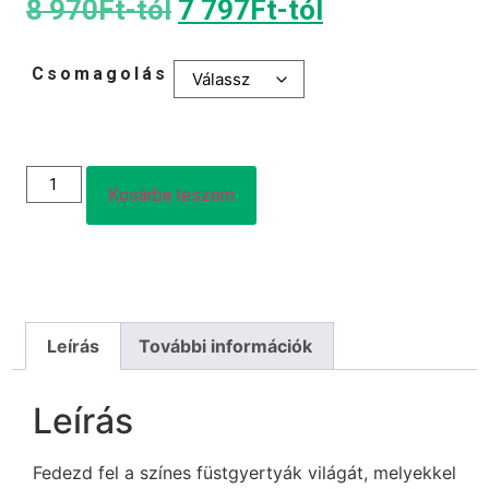
8 970
Ft
-tól
7 797
Ft
-tól
Csomagolás
Kosárba teszem
Leírás
További információk
Leírás
Fedezd fel a színes füstgyertyák világát, melyekkel