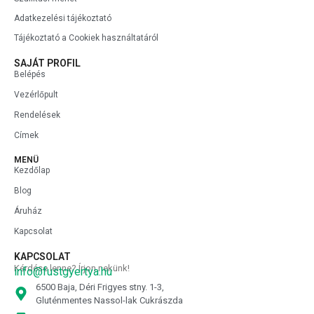
Adatkezelési tájékoztató
Tájékoztató a Cookiek használtatáról
SAJÁT PROFIL
Belépés
Vezérlőpult
Rendelések
Címek
MENÜ
Kezdőlap
Blog
Áruház
Kapcsolat
KAPCSOLAT
Kérdése lenne? Írjon nekünk!
info@fustgyertya.hu
6500 Baja, Déri Frigyes stny. 1-3,
Gluténmentes Nassol-lak Cukrászda