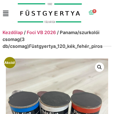
0
Kezdőlap
/
Foci VB 2026
/ Panama/szurkolói
csomag(3
db/csomag)Füstgyertya_120_kék_fehér_piros
Akció!