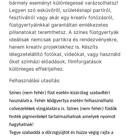
bármely eseményt különlegessé varázsolhatsz!
Legyen szó esküvőről, születésnapi partiról,
fesztiválról vagy akár egy kreatív fotózásról,
füstgyertyáinkkal garantáltan emlékezetes
pillanatokat teremthetsz. A színes füstgyertyák
ideálisak nemcsak partikra és rendezvényekre,
hanem kreatív projektekhez is. Készíts
lélegzetelállító fotókat, videókat, vagy használd
őket színházi előadások, filmforgatások
különleges effektjeihez.
Felhasználási utasítás:
Színes (nem fehér) füst esetén kizárólag szabadtéri
használatra. Fehér ködgyertya esetén felhasználható
csővezetékek vizsgálatára is. Színes (nem fehér) füstök
festék pigmenteket tartalmazhatnak amelyek nyomot
hagyhatnak!
Tegye szabaddá a dörzsgyújtót és húzza végig rajta a