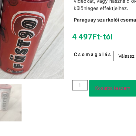
videókat, vagy használd ők
különleges effektjeihez.
Paraguay szurkolói csom
4 497
Ft
-tól
Csomagolás
Kosárba teszem