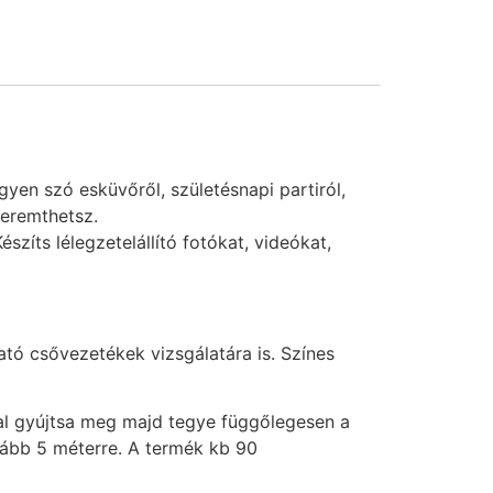
yen szó esküvőről, születésnapi partiról,
teremthetsz.
zíts lélegzetelállító fotókat, videókat,
ató csővezetékek vizsgálatára is. Színes
ával gyújtsa meg majd tegye függőlegesen a
alább 5 méterre. A termék kb 90