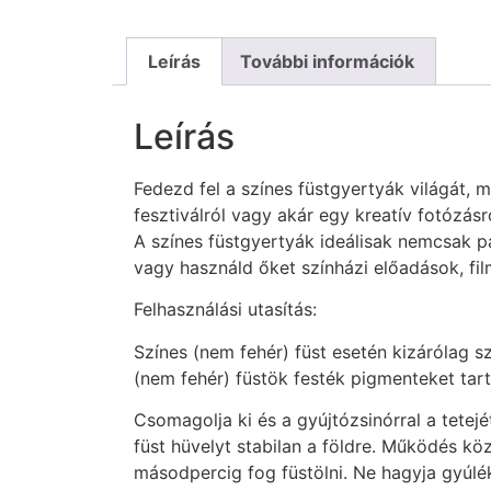
Leírás
További információk
Leírás
Fedezd fel a színes füstgyertyák világát, 
fesztiválról vagy akár egy kreatív fotózásr
A színes füstgyertyák ideálisak nemcsak par
vagy használd őket színházi előadások, fil
Felhasználási utasítás:
Színes (nem fehér) füst esetén kizárólag s
(nem fehér) füstök festék pigmenteket ta
Csomagolja ki és a gyújtózsinórral a tetej
füst hüvelyt stabilan a földre. Működés kö
másodpercig fog füstölni. Ne hagyja gyúl