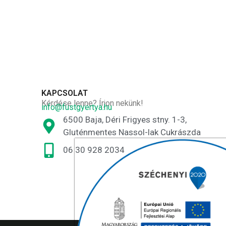
KAPCSOLAT
Kérdése lenne? Írjon nekünk!
info@fustgyertya.hu
6500 Baja, Déri Frigyes stny. 1-3,
Gluténmentes Nassol-lak Cukrászda
06 30 928 2034