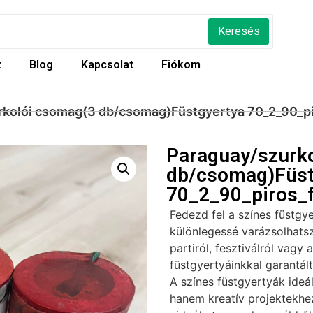
Keresés
z
Blog
Kapcsolat
Fiókom
rkolói csomag(3 db/csomag)Füstgyertya 70_2_90_pi
Paraguay/szurk
db/csomag)Füst
70_2_90_piros_
Fedezd fel a színes füstgy
különlegessé varázsolhatsz
partiról, fesztiválról vagy 
füstgyertyáinkkal garantál
A színes füstgyertyák ideá
hanem kreatív projektekhez 