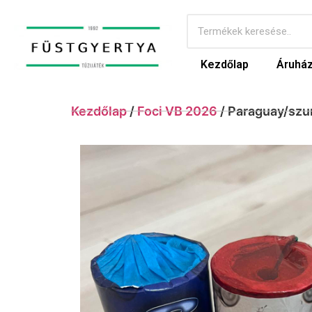
Kezdőlap
Áruhá
Kezdőlap
/
Foci VB 2026
/ Paraguay/szu