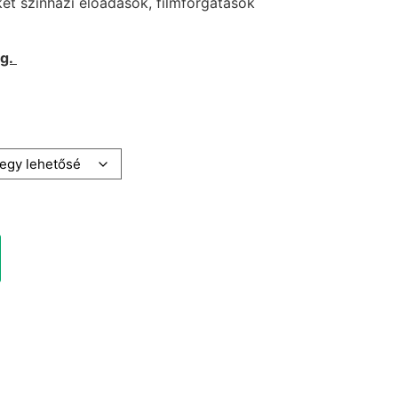
et színházi előadások, filmforgatások
ag.