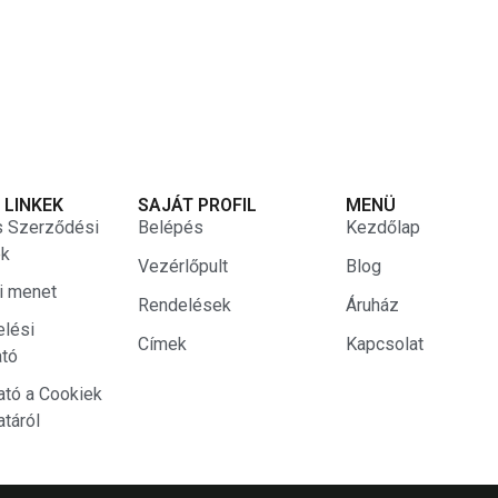
 LINKEK
SAJÁT PROFIL
MENÜ
s Szerződési
Belépés
Kezdőlap
ek
Vezérlőpult
Blog
si menet
Rendelések
Áruház
elési
Címek
Kapcsolat
ató
ató a Cookiek
atáról