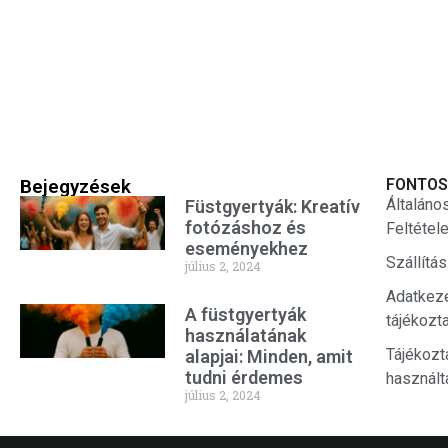
Bejegyzések
FONTOS
Általáno
Füstgyertyák: Kreatív
fotózáshoz és
Feltétel
eseményekhez
Szállítá
július 2, 2024
Adatkez
A füstgyertyák
tájékozt
használatának
Tájékozt
alapjai: Minden, amit
tudni érdemes
használt
július 2, 2024