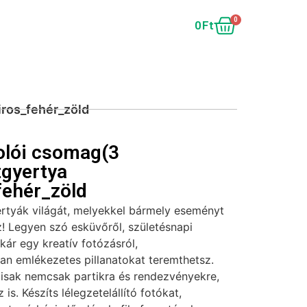
0
0
Ft
ros_fehér_zöld
olói csomag(3
gyertya
fehér_zöld
ertyák világát, melyekkel bármely eseményt
! Legyen szó esküvőről, születésnapi
akár egy kreatív fotózásról,
tan emlékezetes pillanatokat teremthetsz.
lisak nemcsak partikra és rendezvényekre,
is. Készíts lélegzetelállító fotókat,