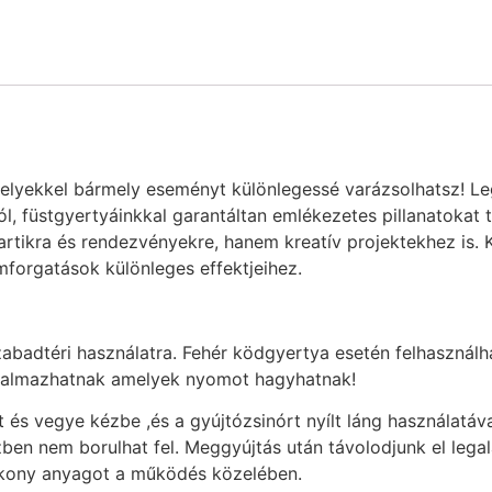
melyekkel bármely eseményt különlegessé varázsolhatsz! Leg
ól, füstgyertyáinkkal garantáltan emlékezetes pillanatokat 
tikra és rendezvényekre, hanem kreatív projektekhez is. Kés
mforgatások különleges effektjeihez.
zabadtéri használatra. Fehér ködgyertya esetén felhasználh
rtalmazhatnak amelyek nyomot hagyhatnak!
ét és vegye kézbe ,és a gyújtózsinórt nyílt láng használat
zben nem borulhat fel. Meggyújtás után távolodjunk el leg
ékony anyagot a működés közelében.