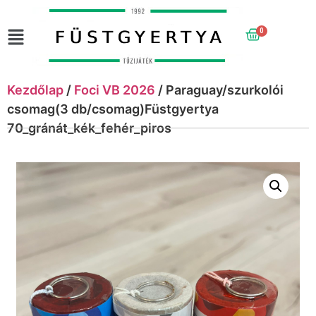
0
Kezdőlap
/
Foci VB 2026
/ Paraguay/szurkolói
csomag(3 db/csomag)Füstgyertya
70_gránát_kék_fehér_piros