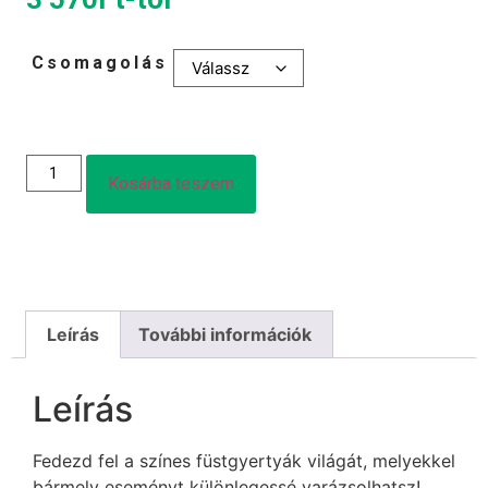
Csomagolás
Kosárba teszem
Leírás
További információk
Leírás
Fedezd fel a színes füstgyertyák világát, melyekkel
bármely eseményt különlegessé varázsolhatsz!