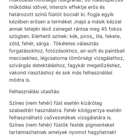
működési idővel, intenzív effektje erős és
határozott színű füstöt bocsát ki. Fogja egyik
kézében erősen a terméket ,majd a másik kézzel
annak tetején lévő zsineget rántsa meg 45 fokos
szögben. Elérhető színek: kék, piros,, lila, fekete,
zöld, fehér, sárga . Tökéletes választás
forgatásokhoz, fotózásokhoz, air-soft és paintball
meccsekhez, légcsatorna tömörségi vizsgálathoz,
szivárgás detektáláshoz, fagykár megelőzéshez,
vakond riasztáshoz és sok más felhasználási
módra is.
Felhasználási utasítás:
Színes (nem fehér) füst esetén kizárólag
szabadtéri használatra. Fehér ködgyertya esetén
felhasználható csővezetékek vizsgálatára is.
Színes (nem fehér) füstök festék pigmenteket
tartalmazhatnak amelyek nyomot hagyhatnak!