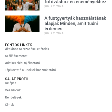
fotózáshoz és eseményekhez
július 2, 2024
A füstgyertyák használatának
alapjai: Minden, amit tudni
érdemes
július 2, 2024
FONTOS LINKEK
Általános Szerződési Feltételek
Szállítási menet
Adatkezelési tájékoztató
Tájékoztató a Cookiek használtatáról
SAJÁT PROFIL
Belépés
Vezérlőpult
Rendelések
Címek