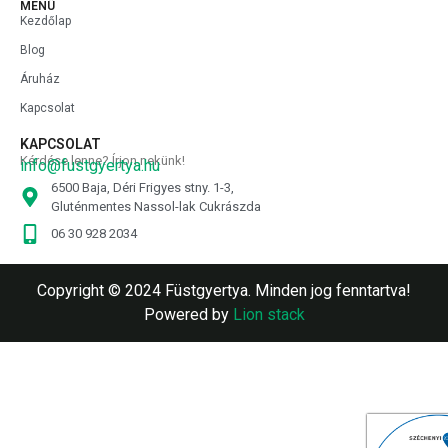
MENÜ
Kezdőlap
Blog
Áruház
Kapcsolat
KAPCSOLAT
Kérdése lenne? Írjon nekünk!
info@fustgyertya.hu
6500 Baja, Déri Frigyes stny. 1-3,
Gluténmentes Nassol-lak Cukrászda
06 30 928 2034
Copyright © 2024 Füstgyertya. Minden jog fenntartva!
Powered by
Lion stack