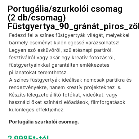
Portugália/szurkolói csomag
(2 db/csomag)
Füstgyertya_90_gránát_piros_zö
Fedezd fel a színes füstgyertyák világát, melyekkel
bármely eseményt különlegessé varázsolhatsz!
Legyen szó esküvőről, születésnapi partiról,
fesztiválról vagy akár egy kreatív fotózásról,
füstgyertyáinkkal garantáltan emlékezetes
pillanatokat teremthetsz.
A színes füstgyertyák ideálisak nemcsak partikra és
rendezvényekre, hanem kreatív projektekhez is.
Készíts lélegzetelállító fotókat, videókat, vagy
használd őket színházi előadások, filmforgatások
különleges effektjeihez.
Portugália szurkolói csomag.
2 998
Ft
-tól