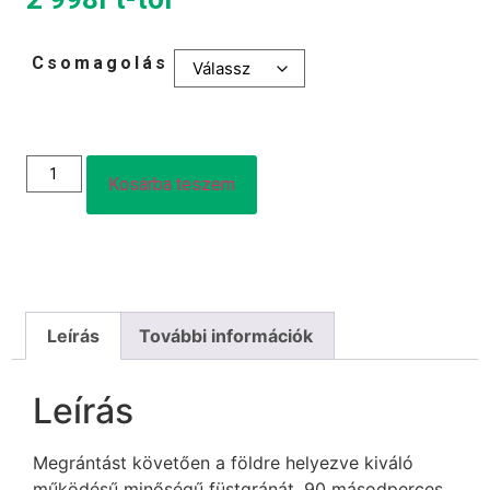
Csomagolás
Kosárba teszem
Leírás
További információk
Leírás
Megrántást követően a földre helyezve kiváló
működésű minőségű füstgránát, 90 másodperces