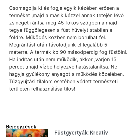
Csomagolja ki és fogja egyik kézében erősen a
terméket ,majd a másik kézzel annak tetején lévő
zsineget rántsa meg 45 fokos szögben a majd
tegye függőlegesen a füst hüvelyt stabilan a
földre. Működés közben nem borulhat fel.
Megrántást után távolodjunk el legalább 5
méterre. A termék kb 90 másodpercig fog füstölni.
Ha indítás után nem működik, akkor ,várjon 15
percet ,majd vízbe helyezve hatástalanítsa. Ne
hagyja gyúlékony anyagot a működés közelében.
Tűzgyújtási tilalom esetében védett természeti
területen felhasználása tilos!
Bejegyzések
Füstgyertyák: Kreatív