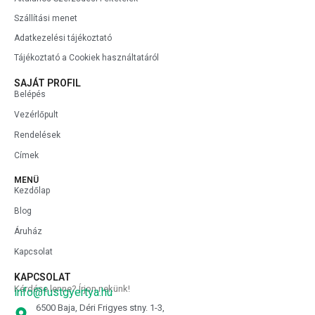
Szállítási menet
Adatkezelési tájékoztató
Tájékoztató a Cookiek használtatáról
SAJÁT PROFIL
Belépés
Vezérlőpult
Rendelések
Címek
MENÜ
Kezdőlap
Blog
Áruház
Kapcsolat
KAPCSOLAT
Kérdése lenne? Írjon nekünk!
info@fustgyertya.hu
6500 Baja, Déri Frigyes stny. 1-3,