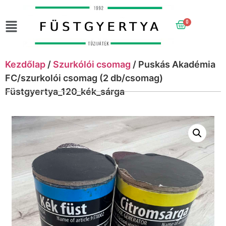
0
Kezdőlap
/
Szurkólói csomag
/ Puskás Akadémia
FC/szurkolói csomag (2 db/csomag)
Füstgyertya_120_kék_sárga