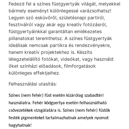
Fedezd fel a színes füstgyertyák világát, melyekkel
bármely eseményt különlegessé varázsolhatsz!
Legyen szó esküvőről, születésnapi partiról,
fesztiválról vagy akár egy kreatív fotózásról,
füstgyertyáinkkal garantáltan emlékezetes
pillanatokat teremthetsz. A színes füstgyertyák
ideálisak nemcsak partikra és rendezvényekre,
hanem kreatív projektekhez is. Készíts
lélegzetelállító fotókat, videókat, vagy használd
őket színházi előadások, filmforgatások
különleges effektjeihez.
Felhasználási utasítás:
Színes (nem fehér) füst esetén kizárólag szabadtéri
használatra. Fehér ködgyertya esetén felhasználható
csővezetékek vizsgálatára is. Színes (nem fehér) füstök
festék pigmenteket tartalmazhatnak amelyek nyomot
hagyhatnak!