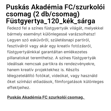
Puskás Akadémia FC/szurkolói
csomag (2 db/csomag)
Füstgyertya_120_kék_sárga
Fedezd fel a színes füstgyertyák világát, melyekkel
bármely eseményt különlegessé varázsolhatsz!
Legyen szó esküvőről, születésnapi partiról,
fesztiválról vagy akár egy kreatív fotózásról,
füstgyertyáinkkal garantáltan emlékezetes
pillanatokat teremthetsz. A színes füstgyertyák
ideálisak nemcsak partikra és rendezvényekre,
hanem kreatív projektekhez is. Készíts
lélegzetelállító fotókat, videókat, vagy használd
őket színházi előadások, filmforgatások különleges
effektjeihez.
Puskás Akadémia FC szurkolói csomag.