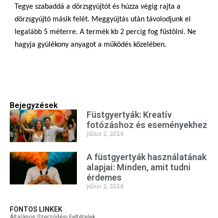
Tegye szabaddá a dörzsgyújtót és húzza végig rajta a
dörzsgyújtó másik felét. Meggyújtás után távolodjunk el
legalább 5 méterre. A termék kb 2 percig fog füstölni. Ne
hagyja gyúlékony anyagot a működés közelében.
Bejegyzések
Füstgyertyák: Kreatív
fotózáshoz és eseményekhez
július 2, 2024
A füstgyertyák használatának
alapjai: Minden, amit tudni
érdemes
július 2, 2024
FONTOS LINKEK
Általános Szerződési Feltételek