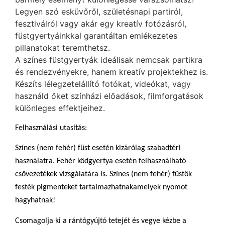
Legyen szó esküvőről, születésnapi partiról,
fesztiválról vagy akár egy kreatív fotózásról,
füstgyertyáinkkal garantáltan emlékezetes
pillanatokat teremthetsz.
A színes füstgyertyák ideálisak nemcsak partikra
és rendezvényekre, hanem kreatív projektekhez is.
Készíts lélegzetelállító fotókat, videókat, vagy
használd őket színházi előadások, filmforgatások
különleges effektjeihez.
Felhasználási utasítás:
Színes (nem fehér) füst esetén kizárólag szabadtéri
használatra. Fehér ködgyertya esetén felhasználható
csővezetékek vizsgálatára is. Színes (nem fehér) füstök
festék pigmenteket tartalmazhatnakamelyek nyomot
hagyhatnak!
Csomagolja ki a rántógyújtó tetejét és vegye kézbe a