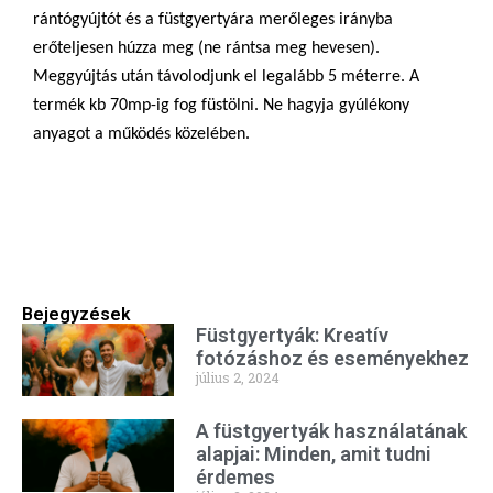
rántógyújtót és a füstgyertyára merőleges irányba
erőteljesen húzza meg (ne rántsa meg hevesen).
Meggyújtás után távolodjunk el legalább 5 méterre. A
termék kb 70mp-ig fog füstölni. Ne hagyja gyúlékony
anyagot a működés közelében.
Bejegyzések
Füstgyertyák: Kreatív
fotózáshoz és eseményekhez
július 2, 2024
A füstgyertyák használatának
alapjai: Minden, amit tudni
érdemes