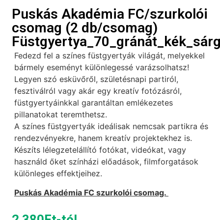
Puskás Akadémia FC/szurkolói
csomag (2 db/csomag)
Füstgyertya_70_gránát_kék_sár
Fedezd fel a színes füstgyertyák világát, melyekkel
bármely eseményt különlegessé varázsolhatsz!
Legyen szó esküvőről, születésnapi partiról,
fesztiválról vagy akár egy kreatív fotózásról,
füstgyertyáinkkal garantáltan emlékezetes
pillanatokat teremthetsz.
A színes füstgyertyák ideálisak nemcsak partikra és
rendezvényekre, hanem kreatív projektekhez is.
Készíts lélegzetelállító fotókat, videókat, vagy
használd őket színházi előadások, filmforgatások
különleges effektjeihez.
Puskás Akadémia FC szurkolói csomag.
2 380
Ft
-tól