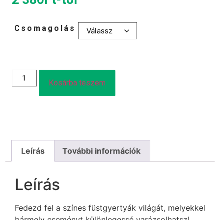
Csomagolás
Kosárba teszem
Leírás
További információk
Leírás
Fedezd fel a színes füstgyertyák világát, melyekkel
bármely eseményt különlegessé varázsolhatsz!