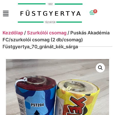
0
Kezdőlap
/
Szurkólói csomag
/ Puskás Akadémia
FC/szurkolói csomag (2 db/csomag)
Füstgyertya_70_gránát_kék_sárga