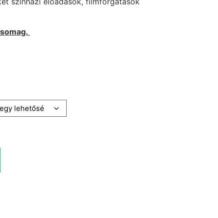
et színházi előadások, filmforgatások
 csomag.