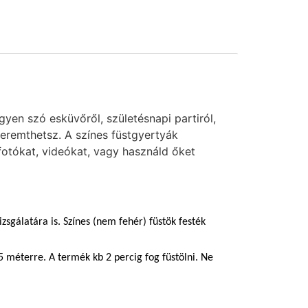
yen szó esküvőről, születésnapi partiról,
 teremthetsz. A színes füstgyertyák
 fotókat, videókat, vagy használd őket
zsgálatára is. Színes (nem fehér) füstök festék
5 méterre. A termék kb 2 percig fog füstölni. Ne