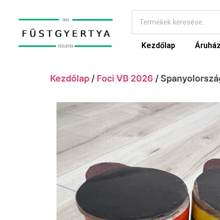
Kezdőlap
Áruhá
Kezdőlap
/
Foci VB 2026
/ Spanyolorszá