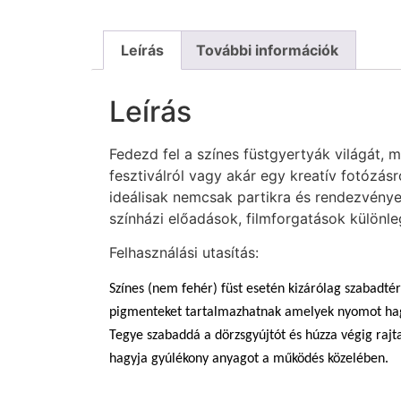
Leírás
További információk
Leírás
Fedezd fel a színes füstgyertyák világát, 
fesztiválról vagy akár egy kreatív fotózás
ideálisak nemcsak partikra és rendezvények
színházi előadások, filmforgatások különle
Felhasználási utasítás:
Színes (nem fehér) füst esetén kizárólag szabadtér
pigmenteket tartalmazhatnak amelyek nyomot ha
Tegye szabaddá a dörzsgyújtót és húzza végig rajt
hagyja gyúlékony anyagot a működés közelében.