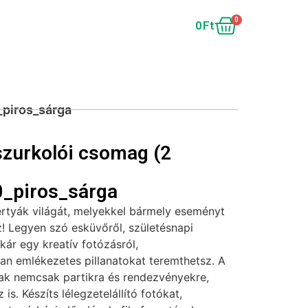
0
0
Ft
_piros_sárga
zurkolói csomag (2
0_piros_sárga
ertyák világát, melyekkel bármely eseményt
! Legyen szó esküvőről, születésnapi
akár egy kreatív fotózásról,
tan emlékezetes pillanatokat teremthetsz. A
sak nemcsak partikra és rendezvényekre,
is. Készíts lélegzetelállító fotókat,