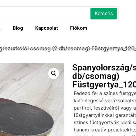
Keresés
z
Blog
Kapcsolat
Fiókom
g/szurkolói csomag (2 db/csomag) Füstgyertya_120
Spanyolország/s
db/csomag)
Füstgyertya_12
Fedezd fel a színes füstgy
különlegessé varázsolhatsz
partiról, fesztiválról vagy 
füstgyertyáinkkal garantál
színes füstgyertyák ideáli
hanem kreatív projektekhez 