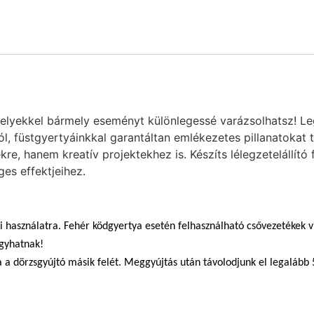
melyekkel bármely eseményt különlegessé varázsolhatsz! Leg
ról, füstgyertyáinkkal garantáltan emlékezetes pillanatokat
re, hanem kreatív projektekhez is. Készíts lélegzetelállító
ges effektjeihez.
i használatra. Fehér ködgyertya esetén felhasználható csővezetékek vi
gyhatnak!
a a dörzsgyújtó másik felét. Meggyújtás után távolodjunk el legalább 