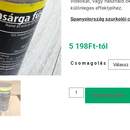
videókat, vagy használd ők
különleges effektjeihez.
Spanyolország szurkolói
5 198
Ft
-tól
Csomagolás
Kosárba teszem