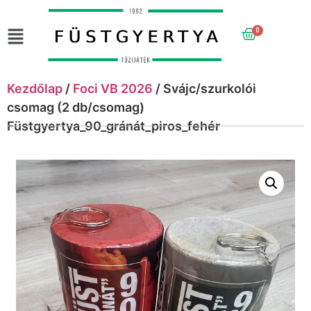
0
Kezdőlap
/
Foci VB 2026
/ Svájc/szurkolói
csomag (2 db/csomag)
Füstgyertya_90_gránát_piros_fehér