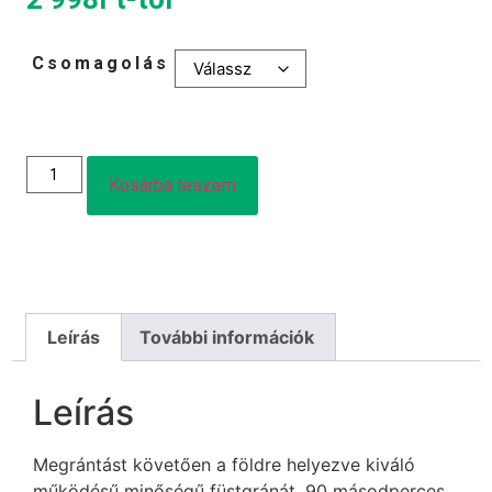
Csomagolás
Kosárba teszem
Leírás
További információk
Leírás
Megrántást követően a földre helyezve kiváló
működésű minőségű füstgránát, 90 másodperces