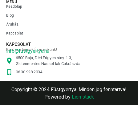
MENÜ
Kezdőlap
Blog
Áruház
Kapcsolat
KAPCSOLAT
Kérdése lenne? Írjon nekünk!
info@fustgyertya.hu
6500 Baja, Déri Frigyes stny. 1-3,
Gluténmentes Nassol-lak Cukrászda
06 30 928 2034
Copyright © 2024 Füstgyertya. Minden jog fenntartva!
Powered by
Lion stack