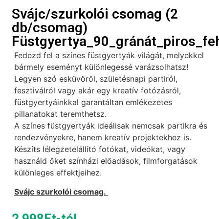
Svájc/szurkolói csomag (2
db/csomag)
Füstgyertya_90_gránát_piros_fe
Fedezd fel a színes füstgyertyák világát, melyekkel
bármely eseményt különlegessé varázsolhatsz!
Legyen szó esküvőről, születésnapi partiról,
fesztiválról vagy akár egy kreatív fotózásról,
füstgyertyáinkkal garantáltan emlékezetes
pillanatokat teremthetsz.
A színes füstgyertyák ideálisak nemcsak partikra és
rendezvényekre, hanem kreatív projektekhez is.
Készíts lélegzetelállító fotókat, videókat, vagy
használd őket színházi előadások, filmforgatások
különleges effektjeihez.
Svájc szurkolói csomag.
2 998
Ft
-tól