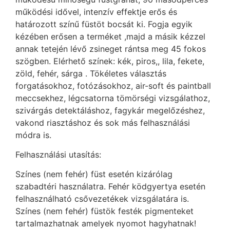
működési idővel, intenzív effektje erős és
határozott színű füstöt bocsát ki. Fogja egyik
kézében erősen a terméket ,majd a másik kézzel
annak tetején lévő zsineget rántsa meg 45 fokos
szögben. Elérhető színek: kék, piros,, lila, fekete,
zöld, fehér, sárga . Tökéletes választás
forgatásokhoz, fotózásokhoz, air-soft és paintball
meccsekhez, légcsatorna tömörségi vizsgálathoz,
szivárgás detektáláshoz, fagykár megelőzéshez,
vakond riasztáshoz és sok más felhasználási
módra is.
Felhasználási utasítás:
Színes (nem fehér) füst esetén kizárólag
szabadtéri használatra. Fehér ködgyertya esetén
felhasználható csővezetékek vizsgálatára is.
Színes (nem fehér) füstök festék pigmenteket
tartalmazhatnak amelyek nyomot hagyhatnak!