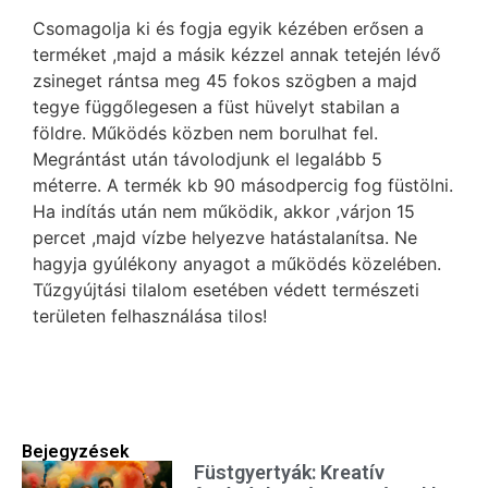
Csomagolja ki és fogja egyik kézében erősen a
terméket ,majd a másik kézzel annak tetején lévő
zsineget rántsa meg 45 fokos szögben a majd
tegye függőlegesen a füst hüvelyt stabilan a
földre. Működés közben nem borulhat fel.
Megrántást után távolodjunk el legalább 5
méterre. A termék kb 90 másodpercig fog füstölni.
Ha indítás után nem működik, akkor ,várjon 15
percet ,majd vízbe helyezve hatástalanítsa. Ne
hagyja gyúlékony anyagot a működés közelében.
Tűzgyújtási tilalom esetében védett természeti
területen felhasználása tilos!
Bejegyzések
Füstgyertyák: Kreatív