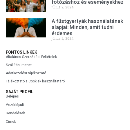
fotózáshoz és eseményekhez
július 2, 2024
A füstgyertyák használatának
alapjai: Minden, amit tudni
érdemes
július 2, 2024
FONTOS LINKEK
Általános Szerződési Feltételek
Szállítási menet
Adatkezelési tájékoztató
Tájékoztató a Cookiek használtatáról
SAJÁT PROFIL
Belépés
Vezérlőpult
Rendelések
Címek