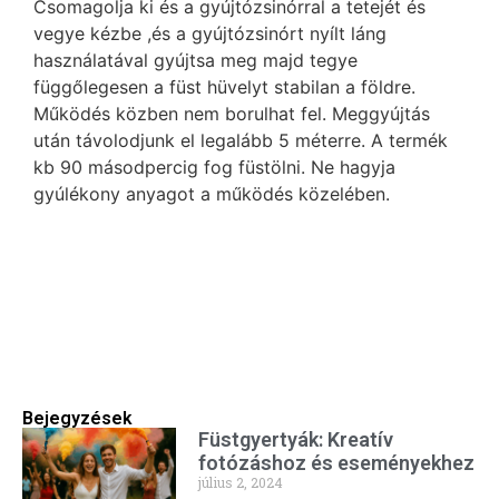
Csomagolja ki és a gyújtózsinórral a tetejét és
vegye kézbe ,és a gyújtózsinórt nyílt láng
használatával gyújtsa meg majd tegye
függőlegesen a füst hüvelyt stabilan a földre.
Működés közben nem borulhat fel. Meggyújtás
után távolodjunk el legalább 5 méterre. A termék
kb 90 másodpercig fog füstölni. Ne hagyja
gyúlékony anyagot a működés közelében.
Bejegyzések
Füstgyertyák: Kreatív
fotózáshoz és eseményekhez
július 2, 2024