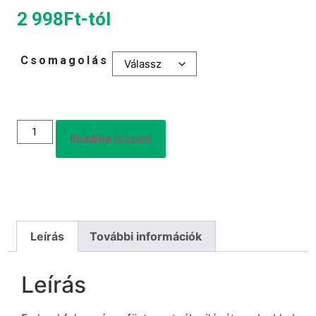
2 998
Ft
-tól
Csomagolás
Kosárba teszem
Leírás
További információk
Leírás