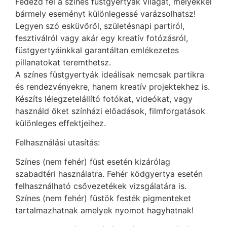
Fedezd fel a színes füstgyertyák világát, melyekkel
bármely eseményt különlegessé varázsolhatsz!
Legyen szó esküvőről, születésnapi partiról,
fesztiválról vagy akár egy kreatív fotózásról,
füstgyertyáinkkal garantáltan emlékezetes
pillanatokat teremthetsz.
A színes füstgyertyák ideálisak nemcsak partikra
és rendezvényekre, hanem kreatív projektekhez is.
Készíts lélegzetelállító fotókat, videókat, vagy
használd őket színházi előadások, filmforgatások
különleges effektjeihez.
Felhasználási utasítás:
Színes (nem fehér) füst esetén kizárólag
szabadtéri használatra. Fehér ködgyertya esetén
felhasználható csővezetékek vizsgálatára is.
Színes (nem fehér) füstök festék pigmenteket
tartalmazhatnak amelyek nyomot hagyhatnak!