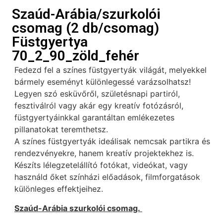
Szaúd-Arábia/szurkolói
csomag (2 db/csomag)
Füstgyertya
70_2_90_zöld_fehér
Fedezd fel a színes füstgyertyák világát, melyekkel
bármely eseményt különlegessé varázsolhatsz!
Legyen szó esküvőről, születésnapi partiról,
fesztiválról vagy akár egy kreatív fotózásról,
füstgyertyáinkkal garantáltan emlékezetes
pillanatokat teremthetsz.
A színes füstgyertyák ideálisak nemcsak partikra és
rendezvényekre, hanem kreatív projektekhez is.
Készíts lélegzetelállító fotókat, videókat, vagy
használd őket színházi előadások, filmforgatások
különleges effektjeihez.
Szaúd-Arábia szurkolói csomag.