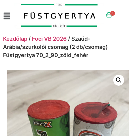
0
Kezdőlap
/
Foci VB 2026
/ Szaúd-
Arábia/szurkolói csomag (2 db/csomag)
Füstgyertya 70_2_90_zöld_fehér