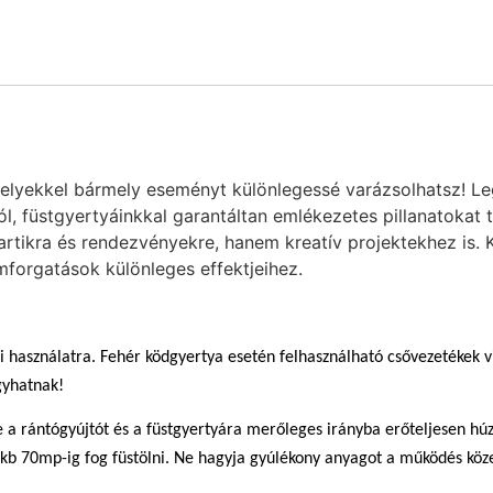
melyekkel bármely eseményt különlegessé varázsolhatsz! Leg
ól, füstgyertyáinkkal garantáltan emlékezetes pillanatokat 
tikra és rendezvényekre, hanem kreatív projektekhez is. Kés
mforgatások különleges effektjeihez.
i használatra. Fehér ködgyertya esetén felhasználható csővezetékek vi
gyhatnak!
be a rántógyújtót és a füstgyertyára merőleges irányba erőteljesen 
 kb 70mp-ig fog füstölni. Ne hagyja gyúlékony anyagot a működés köz