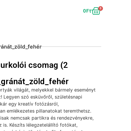
0
0
Ft
ránát_zöld_fehér
urkolói csomag (2
gránát_zöld_fehér
ertyák világát, melyekkel bármely eseményt
! Legyen szó esküvőről, születésnapi
akár egy kreatív fotózásról,
tan emlékezetes pillanatokat teremthetsz.
lisak nemcsak partikra és rendezvényekre,
is. Készíts lélegzetelállító fotókat,