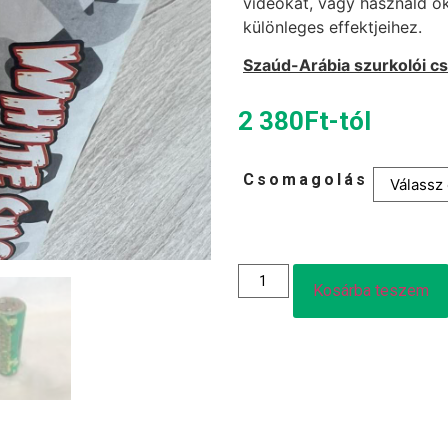
videókat, vagy használd ők
különleges effektjeihez.
Szaúd-Arábia szurkolói 
2 380
Ft
-tól
Csomagolás
Kosárba teszem