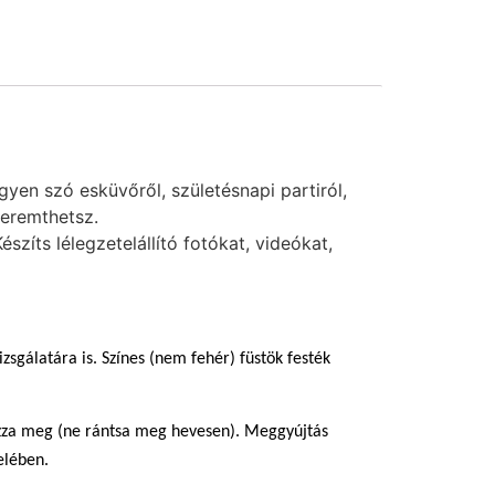
yen szó esküvőről, születésnapi partiról,
teremthetsz.
zíts lélegzetelállító fotókat, videókat,
zsgálatára is. Színes (nem fehér) füstök festék
húzza meg (ne rántsa meg hevesen). Meggyújtás
elében.