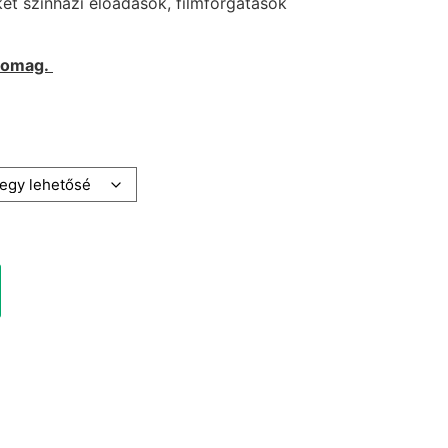
et színházi előadások, filmforgatások
csomag.