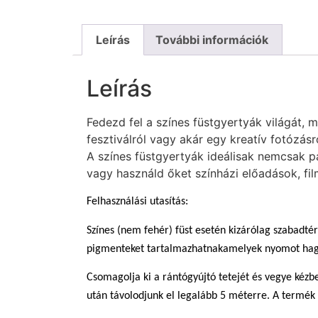
Leírás
További információk
Leírás
Fedezd fel a színes füstgyertyák világát, 
fesztiválról vagy akár egy kreatív fotózásr
A színes füstgyertyák ideálisak nemcsak par
vagy használd őket színházi előadások, fil
Felhasználási utasítás:
Színes (nem fehér) füst esetén kizárólag szabadtér
pigmenteket tartalmazhatnakamelyek nyomot ha
Csomagolja ki a rántógyújtó tetejét és vegye kéz
után távolodjunk el legalább 5 méterre. A termék