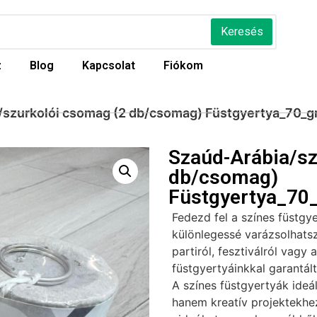
Keresés
z
Blog
Kapcsolat
Fiókom
/szurkolói csomag (2 db/csomag) Füstgyertya_70_g
Szaúd-Arábia/sz
db/csomag)
Füstgyertya_70_
Fedezd fel a színes füstgy
különlegessé varázsolhatsz
partiról, fesztiválról vagy 
füstgyertyáinkkal garantál
A színes füstgyertyák ideá
hanem kreatív projektekhez 