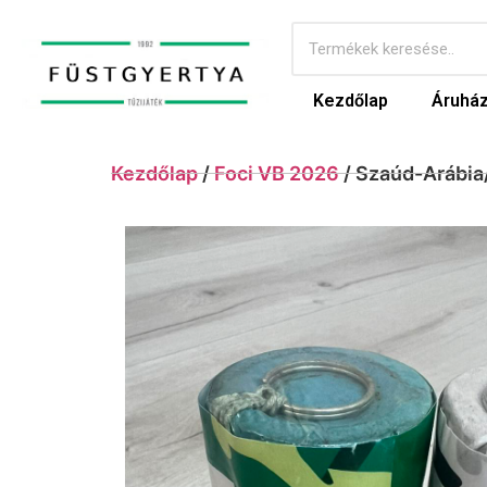
Kezdőlap
Áruhá
Kezdőlap
/
Foci VB 2026
/ Szaúd-Arábia