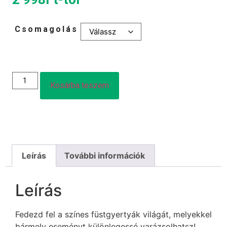
Csomagolás
Kosárba teszem
Leírás
További információk
Leírás
Fedezd fel a színes füstgyertyák világát, melyekkel
bármely eseményt különlegessé varázsolhatsz!