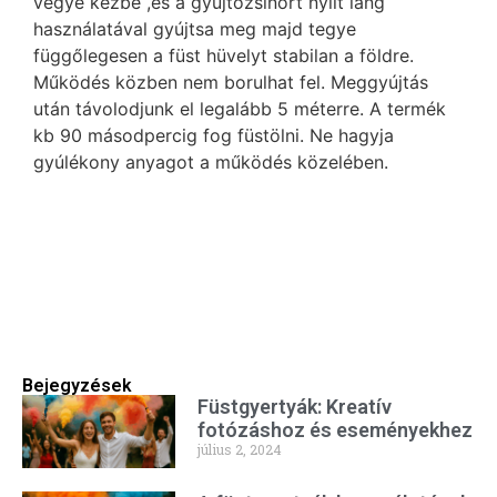
vegye kézbe ,és a gyújtózsinórt nyílt láng
használatával gyújtsa meg majd tegye
függőlegesen a füst hüvelyt stabilan a földre.
Működés közben nem borulhat fel. Meggyújtás
után távolodjunk el legalább 5 méterre. A termék
kb 90 másodpercig fog füstölni. Ne hagyja
gyúlékony anyagot a működés közelében.
Bejegyzések
Füstgyertyák: Kreatív
fotózáshoz és eseményekhez
július 2, 2024