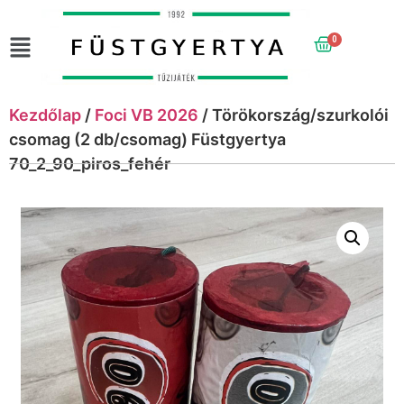
0
Kezdőlap
/
Foci VB 2026
/ Törökország/szurkolói
csomag (2 db/csomag) Füstgyertya
70_2_90_piros_fehér