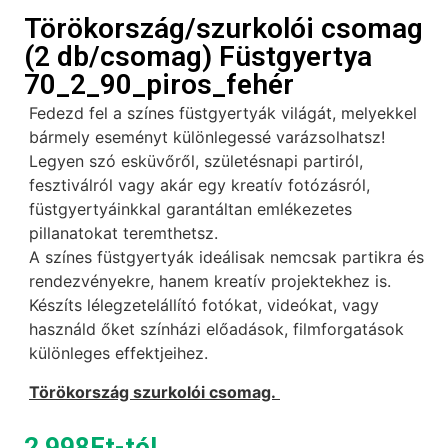
Törökország/szurkolói csomag
(2 db/csomag) Füstgyertya
70_2_90_piros_fehér
Fedezd fel a színes füstgyertyák világát, melyekkel
bármely eseményt különlegessé varázsolhatsz!
Legyen szó esküvőről, születésnapi partiról,
fesztiválról vagy akár egy kreatív fotózásról,
füstgyertyáinkkal garantáltan emlékezetes
pillanatokat teremthetsz.
A színes füstgyertyák ideálisak nemcsak partikra és
rendezvényekre, hanem kreatív projektekhez is.
Készíts lélegzetelállító fotókat, videókat, vagy
használd őket színházi előadások, filmforgatások
különleges effektjeihez.
Törökország szurkolói csomag.
2 998
Ft
-tól