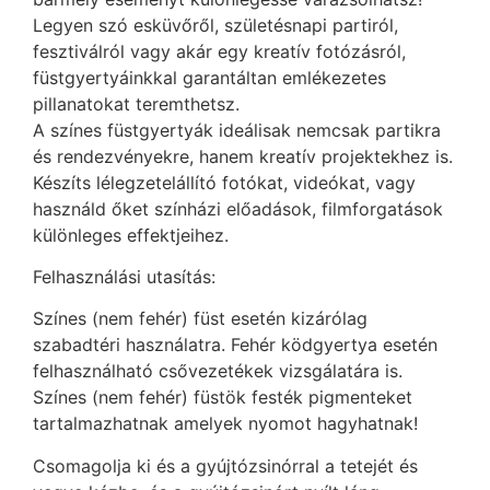
Legyen szó esküvőről, születésnapi partiról,
fesztiválról vagy akár egy kreatív fotózásról,
füstgyertyáinkkal garantáltan emlékezetes
pillanatokat teremthetsz.
A színes füstgyertyák ideálisak nemcsak partikra
és rendezvényekre, hanem kreatív projektekhez is.
Készíts lélegzetelállító fotókat, videókat, vagy
használd őket színházi előadások, filmforgatások
különleges effektjeihez.
Felhasználási utasítás:
Színes (nem fehér) füst esetén kizárólag
szabadtéri használatra. Fehér ködgyertya esetén
felhasználható csővezetékek vizsgálatára is.
Színes (nem fehér) füstök festék pigmenteket
tartalmazhatnak amelyek nyomot hagyhatnak!
Csomagolja ki és a gyújtózsinórral a tetejét és