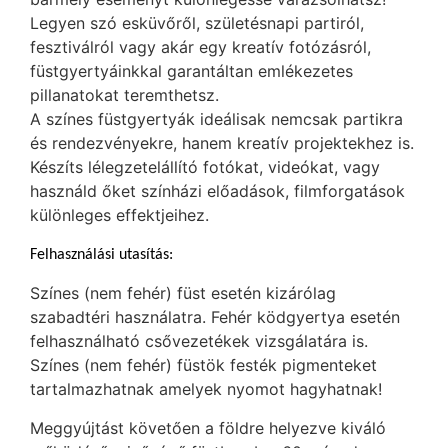
Legyen szó esküvőről, születésnapi partiról,
fesztiválról vagy akár egy kreatív fotózásról,
füstgyertyáinkkal garantáltan emlékezetes
pillanatokat teremthetsz.
A színes füstgyertyák ideálisak nemcsak partikra
és rendezvényekre, hanem kreatív projektekhez is.
Készíts lélegzetelállító fotókat, videókat, vagy
használd őket színházi előadások, filmforgatások
különleges effektjeihez.
Felhasználási utasítás:
Színes (nem fehér) füst esetén kizárólag
szabadtéri használatra. Fehér ködgyertya esetén
felhasználható csővezetékek vizsgálatára is.
Színes (nem fehér) füstök festék pigmenteket
tartalmazhatnak amelyek nyomot hagyhatnak!
Meggyújtást követően a földre helyezve kiváló