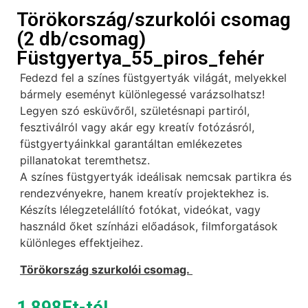
Törökország/szurkolói csomag
(2 db/csomag)
Füstgyertya_55_piros_fehér
Fedezd fel a színes füstgyertyák világát, melyekkel
bármely eseményt különlegessé varázsolhatsz!
Legyen szó esküvőről, születésnapi partiról,
fesztiválról vagy akár egy kreatív fotózásról,
füstgyertyáinkkal garantáltan emlékezetes
pillanatokat teremthetsz.
A színes füstgyertyák ideálisak nemcsak partikra és
rendezvényekre, hanem kreatív projektekhez is.
Készíts lélegzetelállító fotókat, videókat, vagy
használd őket színházi előadások, filmforgatások
különleges effektjeihez.
Törökország szurkolói csomag.
1 898
Ft
-tól