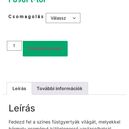
Csomagolás
Kosárba teszem
Leírás
További információk
Leírás
Fedezd fel a színes füstgyertyák világát, melyekkel
bármely eseményt különlegessé varázsolhatsz!