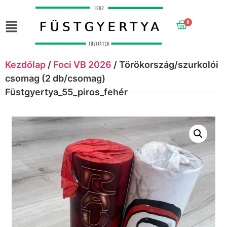
0
Kezdőlap
/
Foci VB 2026
/ Törökország/szurkolói
csomag (2 db/csomag)
Füstgyertya_55_piros_fehér