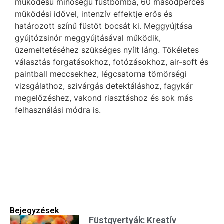
működésű minőségű füstbomba, 60 másodperces
működési idővel, intenzív effektje erős és
határozott színű füstöt bocsát ki. Meggyújtása
gyújtózsinór meggyújtásával működik,
üzemeltetéséhez szükséges nyílt láng. Tökéletes
választás forgatásokhoz, fotózásokhoz, air-soft és
paintball meccsekhez, légcsatorna tömörségi
vizsgálathoz, szivárgás detektáláshoz, fagykár
megelőzéshez, vakond riasztáshoz és sok más
felhasználási módra is.
Bejegyzések
Füstgyertyák: Kreatív