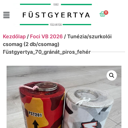
0
Kezdőlap
/
Foci VB 2026
/ Tunézia/szurkolói
csomag (2 db/csomag)
Füstgyertya_70_gránát_piros_fehér