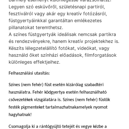
Legyen szó esküvőről, születésnapi partiról,
fesztiválról vagy akár egy kreatív fotózásról,
füstgyertyáinkkal garantáltan emlékezetes
pillanatokat teremthetsz.
A színes füstgyertyák ideálisak nemcsak partikra
és rendezvényekre, hanem kreatív projektekhez is.
Készíts lélegzetelállító fotókat, videókat, vagy
használd őket színházi előadások, filmforgatások
különleges effektjeihez.
Felhasználási utasítás:
Színes (nem fehér) füst esetén kizárólag szabadtéri
használatra. Fehér ködgyertya esetén felhasználható
csővezetékek vizsgálatára is. Színes (nem fehér) füstök
festék pigmenteket tartalmazhatnakamelyek nyomot
hagyhatnak!
Csomagolja ki a rántógyújtó tetejét és vegye kézbe a