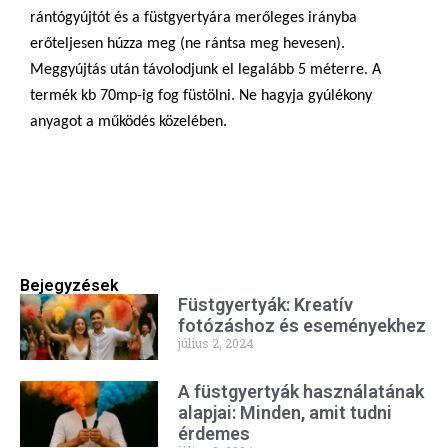
rántógyújtót és a füstgyertyára merőleges irányba
erőteljesen húzza meg (ne rántsa meg hevesen).
Meggyújtás után távolodjunk el legalább 5 méterre. A
termék kb 70mp-ig fog füstölni. Ne hagyja gyúlékony
anyagot a működés közelében.
Bejegyzések
Füstgyertyák: Kreatív
fotózáshoz és eseményekhez
július 2, 2024
A füstgyertyák használatának
alapjai: Minden, amit tudni
érdemes