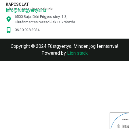
KAPCSOLAT
Kérdése lenne? Írjon nekünk!
info@fustgyertya.hu
6500 Baja, Déri Frigyes stny. 1-3,
Gluténmentes Nassol-lak Cukrászda
06 30 928 2034
Copyright © 2024 Füstgyertya. Minden jog fenntartva!
Powered by
Lion stack