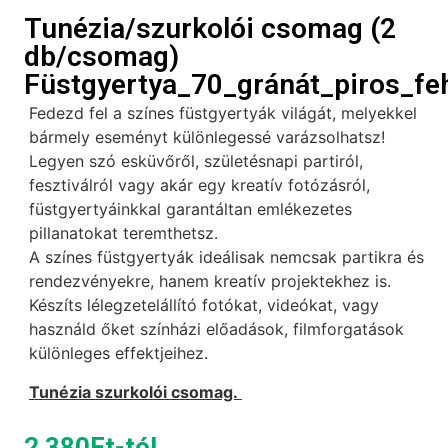
Tunézia/szurkolói csomag (2
db/csomag)
Füstgyertya_70_gránát_piros_fe
Fedezd fel a színes füstgyertyák világát, melyekkel
bármely eseményt különlegessé varázsolhatsz!
Legyen szó esküvőről, születésnapi partiról,
fesztiválról vagy akár egy kreatív fotózásról,
füstgyertyáinkkal garantáltan emlékezetes
pillanatokat teremthetsz.
A színes füstgyertyák ideálisak nemcsak partikra és
rendezvényekre, hanem kreatív projektekhez is.
Készíts lélegzetelállító fotókat, videókat, vagy
használd őket színházi előadások, filmforgatások
különleges effektjeihez.
Tunézia szurkolói csomag.
2 380
Ft
-tól