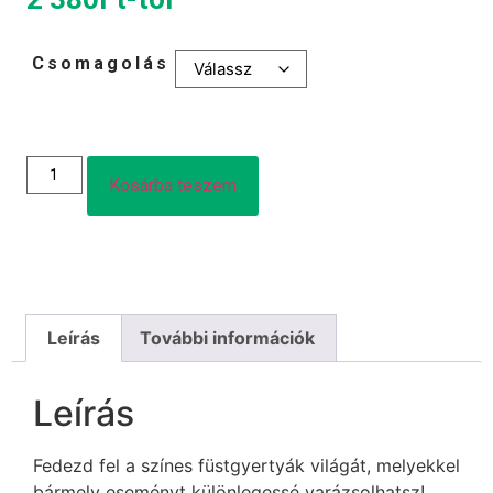
Csomagolás
Kosárba teszem
Leírás
További információk
Leírás
Fedezd fel a színes füstgyertyák világát, melyekkel
bármely eseményt különlegessé varázsolhatsz!