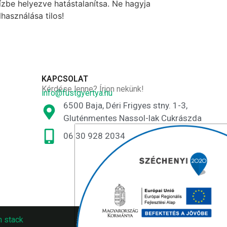
ízbe helyezve hatástalanítsa. Ne hagyja
használása tilos!
KAPCSOLAT
Kérdése lenne? Írjon nekünk!
info@fustgyertya.hu
6500 Baja, Déri Frigyes stny. 1-3,
Gluténmentes Nassol-lak Cukrászda
06 30 928 2034
n stack