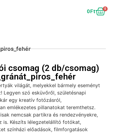
0
0
Ft
piros_fehér
lói csomag (2 db/csomag)
gránát_piros_fehér
ertyák világát, melyekkel bármely eseményt
! Legyen szó esküvőről, születésnapi
akár egy kreatív fotózásról,
tan emlékezetes pillanatokat teremthetsz.
lisak nemcsak partikra és rendezvényekre,
is. Készíts lélegzetelállító fotókat,
et színházi előadások, filmforgatások