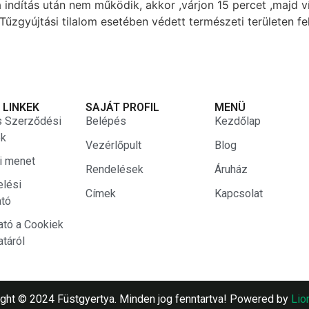
indítás után nem működik, akkor ,várjon 15 percet ,majd v
gyújtási tilalom esetében védett természeti területen fel
 LINKEK
SAJÁT PROFIL
MENÜ
s Szerződési
Belépés
Kezdőlap
ek
Vezérlőpult
Blog
si menet
Rendelések
Áruház
elési
Címek
Kapcsolat
ató
ató a Cookiek
atáról
ght © 2024 Füstgyertya. Minden jog fenntartva! Powered by
Lio