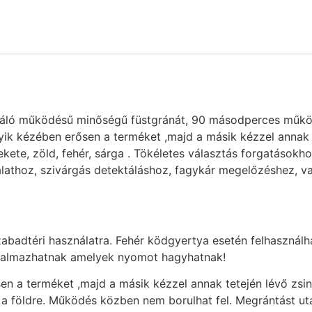
áló működésű minőségű füstgránát, 90 másodperces működés
egyik kézében erősen a terméket ,majd a másik kézzel annak
 fekete, zöld, fehér, sárga . Tökéletes választás forgatásokh
lathoz, szivárgás detektáláshoz, fagykár megelőzéshez, va
zabadtéri használatra. Fehér ködgyertya esetén felhasználh
rtalmazhatnak amelyek nyomot hagyhatnak!
en a terméket ,majd a másik kézzel annak tetején lévő zs
 a földre. Működés közben nem borulhat fel. Megrántást ut