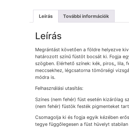
Leírás
További információk
Leírás
Megrántást követően a földre helyezve kiv
határozott színű füstöt bocsát ki. Fogja 
szögben. Elérhető színek: kék, piros,, lila,
meccsekhez, légcsatorna tömörségi vizsgá
módra is.
Felhasználási utasítás:
Színes (nem fehér) füst esetén kizárólag s
(nem fehér) füstök festék pigmenteket ta
Csomagolja ki és fogja egyik kézében erős
tegye függőlegesen a füst hüvelyt stabilan