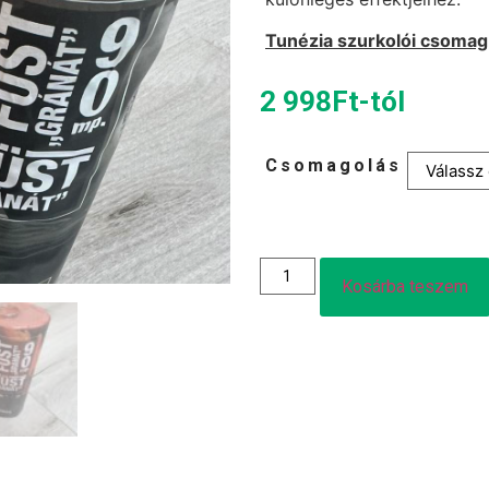
Tunézia szurkolói csomag
2 998
Ft
-tól
Csomagolás
Kosárba teszem