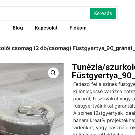
Keresés
z
Blog
Kapcsolat
Fiókom
kolói csomag (2 db/csomag) Füstgyertya_90_gránát_
Tunézia/szurko
Füstgyertya_90_
Fedezd fel a színes füstgy
különlegessé varázsolhatsz
partiról, fesztiválról vagy 
füstgyertyáinkkal garantál
A színes füstgyertyák ideá
hanem kreatív projektekhez 
videókat, vagy használd ők
különleges effektjeihez.