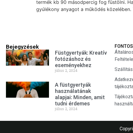
termék kb 90 másodpercig fog füstölni. Ha 
gyúlékony anyagot a működés közelében. Tűz
Bejegyzések
FONTOS
Általáno
Füstgyertyák: Kreatív
fotózáshoz és
Feltétel
eseményekhez
Szállítá
július 2, 2024
Adatkez
A füstgyertyák
tájékozt
használatának
Tájékozt
alapjai: Minden, amit
tudni érdemes
használt
július 2, 2024
Copyri