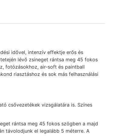
i idővel, intenzív effektje erős és
 tetején lévő zsineget rántsa meg 45 fokos
oz, fotózásokhoz, air-soft és paintball
kond riasztáshoz és sok más felhasználási
ató csővezetékek vizsgálatára is. Színes
ineget rántsa meg 45 fokos szögben a majd
án távolodjunk el legalább 5 méterre. A