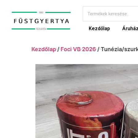
Kezdőlap
Áruhá
Kezdőlap
/
Foci VB 2026
/ Tunézia/szur