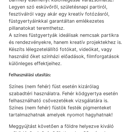
Legyen szó esküvőről, születésnapi partiról,
fesztiválról vagy akár egy kreatív fotózásról,
füstgyertyáinkkal garantáltan emlékezetes
pillanatokat teremthetsz.
A színes füstgyertyák ideálisak nemcsak partikra
és rendezvényekre, hanem kreatív projektekhez is.
Készíts lélegzetelállító fotókat, videókat, vagy
használd őket színházi előadások, filmforgatások
különleges effektjeihez.
Felhasználási utasítás:
Színes (nem fehér) füst esetén kizárólag
szabadtéri használatra. Fehér ködgyertya esetén
felhasználható csővezetékek vizsgálatára is.
Színes (nem fehér) füstök festék pigmenteket
tartalmazhatnak amelyek nyomot hagyhatnak!
Meggyújtást követően a földre helyezve kiváló