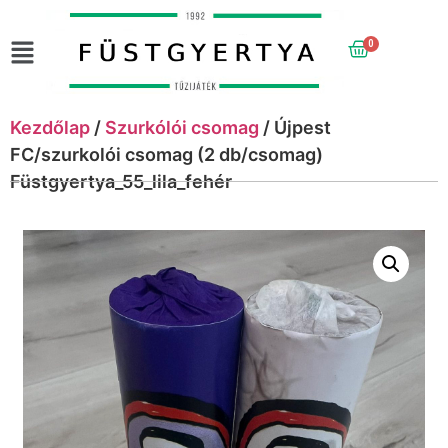
0
Kezdőlap
/
Szurkólói csomag
/ Újpest
FC/szurkolói csomag (2 db/csomag)
Füstgyertya_55_lila_fehér