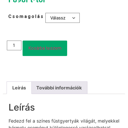
Csomagolás
Kosárba teszem
Leírás
További információk
Leírás
Fedezd fel a színes füstgyertyák világát, melyekkel
bármely eseményt különlegessé varázsolhatsz!