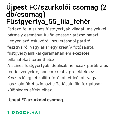
Újpest FC/szurkolói csomag (2
db/csomag)
Füstgyertya_55_lila_fehér
Fedezd fel a színes füstgyertyák világát, melyekkel
bármely eseményt különlegessé varázsolhatsz!
Legyen szó esküvőről, születésnapi partiról,
fesztiválról vagy akár egy kreatív fotózásról,
füstgyertyáinkkal garantáltan emlékezetes
pillanatokat teremthetsz.
A színes füstgyertyák ideálisak nemcsak partikra és
rendezvényekre, hanem kreatív projektekhez is.
Készíts lélegzetelállító fotókat, videókat, vagy
használd őket színházi előadások, filmforgatások
különleges effektjeihez.
Újpest FC szurkolói csomag.
1 898
Ft
-tól