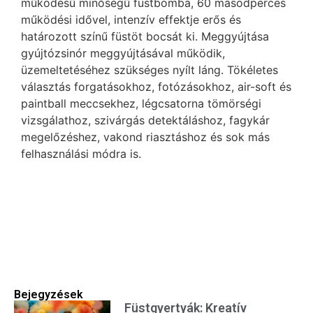
működésű minőségű füstbomba, 60 másodperces
működési idővel, intenzív effektje erős és
határozott színű füstöt bocsát ki. Meggyújtása
gyújtózsinór meggyújtásával működik,
üzemeltetéséhez szükséges nyílt láng. Tökéletes
választás forgatásokhoz, fotózásokhoz, air-soft és
paintball meccsekhez, légcsatorna tömörségi
vizsgálathoz, szivárgás detektáláshoz, fagykár
megelőzéshez, vakond riasztáshoz és sok más
felhasználási módra is.
Bejegyzések
Füstgyertyák: Kreatív