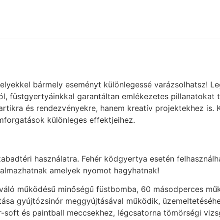
melyekkel bármely eseményt különlegessé varázsolhatsz! Leg
ól, füstgyertyáinkkal garantáltan emlékezetes pillanatokat 
tikra és rendezvényekre, hanem kreatív projektekhez is. Kés
mforgatások különleges effektjeihez.
zabadtéri használatra. Fehér ködgyertya esetén felhasználh
rtalmazhatnak amelyek nyomot hagyhatnak!
iváló működésű minőségű füstbomba, 60 másodperces működé
jtása gyújtózsinór meggyújtásával működik, üzemeltetéséhe
r-soft és paintball meccsekhez, légcsatorna tömörségi vizs