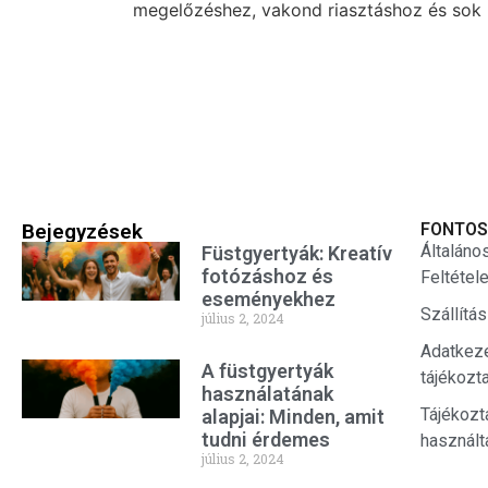
megelőzéshez, vakond riasztáshoz és sok 
Bejegyzések
FONTOS
Általáno
Füstgyertyák: Kreatív
fotózáshoz és
Feltétel
eseményekhez
Szállítá
július 2, 2024
Adatkez
A füstgyertyák
tájékozt
használatának
Tájékozt
alapjai: Minden, amit
tudni érdemes
használt
július 2, 2024