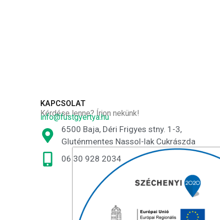
KAPCSOLAT
Kérdése lenne? Írjon nekünk!
info@fustgyertya.hu
6500 Baja, Déri Frigyes stny. 1-3,
Gluténmentes Nassol-lak Cukrászda
06 30 928 2034