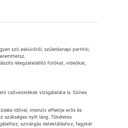
yen szó esküvőről, születésnapi partiról,
teremthetsz.
zíts lélegzetelállító fotókat, videókat,
ató csővezetékek vizsgálatára is. Színes
si idővel, intenzív effektje erős és
z szükséges nyílt láng. Tökéletes
gálathoz, szivárgás detektáláshoz, fagykár