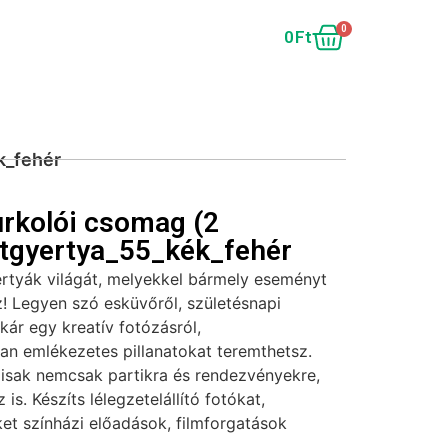
0
0
Ft
k_fehér
rkolói csomag (2
tgyertya_55_kék_fehér
ertyák világát, melyekkel bármely eseményt
! Legyen szó esküvőről, születésnapi
akár egy kreatív fotózásról,
tan emlékezetes pillanatokat teremthetsz.
lisak nemcsak partikra és rendezvényekre,
is. Készíts lélegzetelállító fotókat,
et színházi előadások, filmforgatások