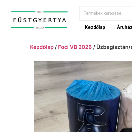
Kezdőlap
Áruhá
Kezdőlap
/
Foci VB 2026
/ Üzbegisztán/