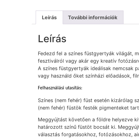
Leírás
További információk
Leírás
Fedezd fel a színes füstgyertyák világát, 
fesztiválról vagy akár egy kreatív fotózásr
A színes füstgyertyák ideálisak nemcsak par
vagy használd őket színházi előadások, fil
Felhasználási utasítás:
Színes (nem fehér) füst esetén kizárólag s
(nem fehér) füstök festék pigmenteket ta
Meggyújtást követően a földre helyezve k
határozott színű füstöt bocsát ki. Meggyú
választás forgatásokhoz, fotózásokhoz, ai