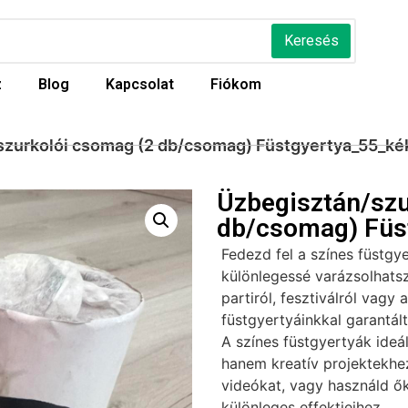
Keresés
z
Blog
Kapcsolat
Fiókom
szurkolói csomag (2 db/csomag) Füstgyertya_55_ké
Üzbegisztán/szu
db/csomag) Füs
Fedezd fel a színes füstgy
különlegessé varázsolhatsz
partiról, fesztiválról vagy 
füstgyertyáinkkal garantál
A színes füstgyertyák ideá
hanem kreatív projektekhez 
videókat, vagy használd ők
különleges effektjeihez.