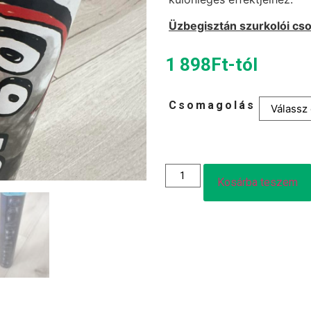
Üzbegisztán szurkolói c
1 898
Ft
-tól
Csomagolás
Kosárba teszem