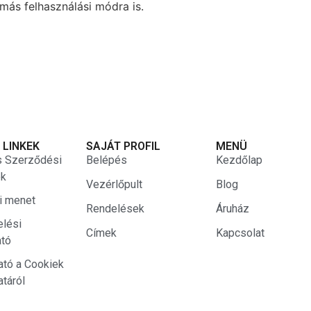
más felhasználási módra is.
 LINKEK
SAJÁT PROFIL
MENÜ
s Szerződési
Belépés
Kezdőlap
ek
Vezérlőpult
Blog
si menet
Rendelések
Áruház
elési
Címek
Kapcsolat
ató
ató a Cookiek
atáról