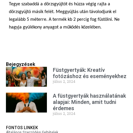
Tegye szabaddá a dörzsgyújtót és húzza végig rajta a
dörzsgyújtó másik felét. Meggyújtás után távolodjunk el
legalább 5 méterre. A termék kb 2 percig fog füstölni. Ne
hagyja gyúlékony anyagot a működés közelében.
Bejegyzések
Füstgyertyák: Kreatív
fotózáshoz és eseményekhez
július 2, 2024
A füstgyertyák használatának
alapjai: Minden, amit tudni
érdemes
július 2, 2024
FONTOS LINKEK
Általános Szerződési Feltételek