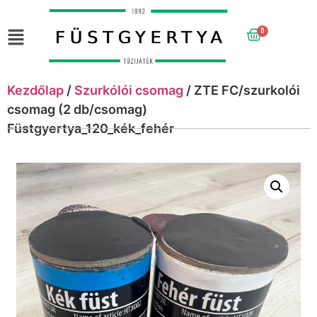
0
Kezdőlap
/
Szurkólói csomag
/ ZTE FC/szurkolói
csomag (2 db/csomag)
Füstgyertya_120_kék_fehér