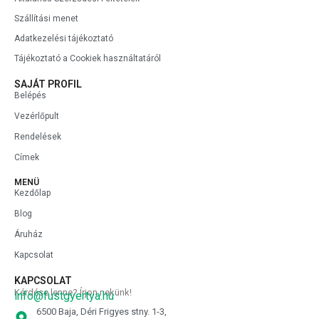
Szállítási menet
Adatkezelési tájékoztató
Tájékoztató a Cookiek használtatáról
SAJÁT PROFIL
Belépés
Vezérlőpult
Rendelések
Címek
MENÜ
Kezdőlap
Blog
Áruház
Kapcsolat
KAPCSOLAT
Kérdése lenne? Írjon nekünk!
info@fustgyertya.hu
6500 Baja, Déri Frigyes stny. 1-3,