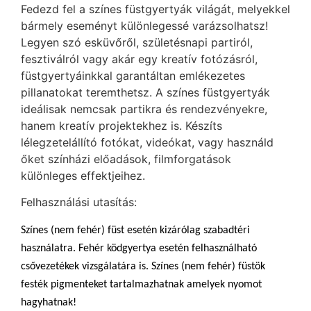
Fedezd fel a színes füstgyertyák világát, melyekkel
bármely eseményt különlegessé varázsolhatsz!
Legyen szó esküvőről, születésnapi partiról,
fesztiválról vagy akár egy kreatív fotózásról,
füstgyertyáinkkal garantáltan emlékezetes
pillanatokat teremthetsz. A színes füstgyertyák
ideálisak nemcsak partikra és rendezvényekre,
hanem kreatív projektekhez is. Készíts
lélegzetelállító fotókat, videókat, vagy használd
őket színházi előadások, filmforgatások
különleges effektjeihez.
Felhasználási utasítás:
Színes (nem fehér) füst esetén kizárólag szabadtéri
használatra. Fehér ködgyertya esetén felhasználható
csővezetékek vizsgálatára is. Színes (nem fehér) füstök
festék pigmenteket tartalmazhatnak amelyek nyomot
hagyhatnak!