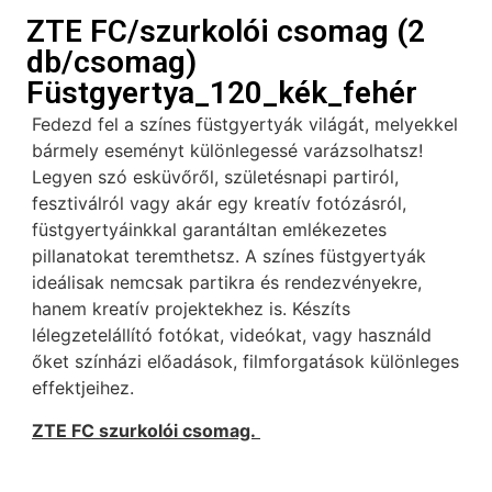
ZTE FC/szurkolói csomag (2
db/csomag)
Füstgyertya_120_kék_fehér
Fedezd fel a színes füstgyertyák világát, melyekkel
bármely eseményt különlegessé varázsolhatsz!
Legyen szó esküvőről, születésnapi partiról,
fesztiválról vagy akár egy kreatív fotózásról,
füstgyertyáinkkal garantáltan emlékezetes
pillanatokat teremthetsz. A színes füstgyertyák
ideálisak nemcsak partikra és rendezvényekre,
hanem kreatív projektekhez is. Készíts
lélegzetelállító fotókat, videókat, vagy használd
őket színházi előadások, filmforgatások különleges
effektjeihez.
ZTE FC szurkolói csomag.