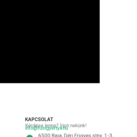
KAPCSOLAT
Kérdése lenne? Írjon nekünk!
info@fustgyertya.hu
6500 Baja, Déri Frigyes stny. 1-3,