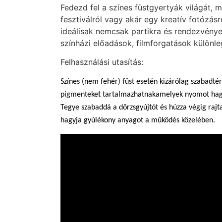
Fedezd fel a színes füstgyertyák világát, 
fesztiválról vagy akár egy kreatív fotózás
ideálisak nemcsak partikra és rendezvények
színházi előadások, filmforgatások különle
Felhasználási utasítás:
Színes (nem fehér) füst esetén kizárólag szabadtér
pigmenteket tartalmazhatnakamelyek nyomot ha
Tegye szabaddá a dörzsgyújtót és húzza végig rajt
hagyja gyúlékony anyagot a működés közelében.