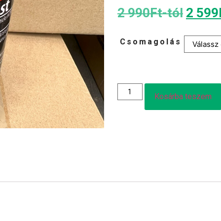
2 990
Ft
-tól
2 599
Csomagolás
Kosárba teszem