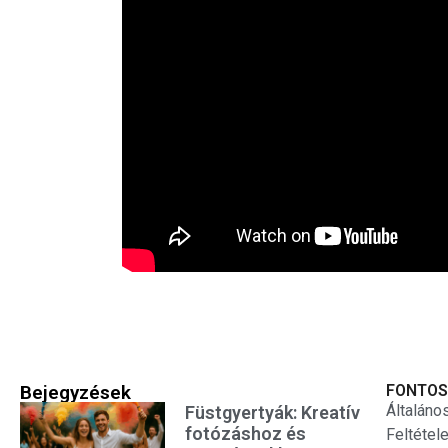
Bejegyzések
FONTOS
Általáno
Füstgyertyák: Kreatív
fotózáshoz és
Feltétel