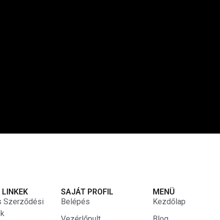
 LINKEK
SAJÁT PROFIL
MENÜ
s Szerződési
Belépés
Kezdőlap
ek
Vezérlőpult
Blog