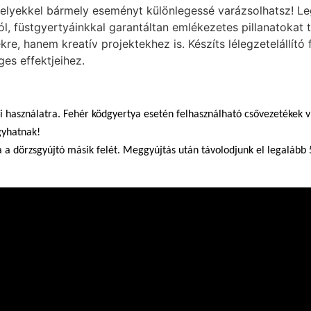
melyekkel bármely eseményt különlegessé varázsolhatsz! Leg
ról, füstgyertyáinkkal garantáltan emlékezetes pillanatokat
re, hanem kreatív projektekhez is. Készíts lélegzetelállító
ges effektjeihez.
i használatra. Fehér ködgyertya esetén felhasználható csővezetékek vi
gyhatnak!
a a dörzsgyújtó másik felét. Meggyújtás után távolodjunk el legalább 