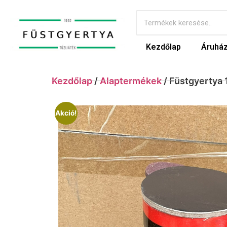
Kezdőlap
Áruhá
Kezdőlap
/
Alaptermékek
/ Füstgyertya
Akció!