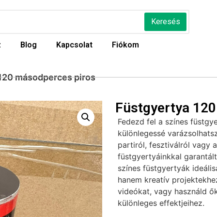
Keresés
z
Blog
Kapcsolat
Fiókom
 120 másodperces piros
Füstgyertya 120
Fedezd fel a színes füstgy
különlegessé varázsolhatsz
partiról, fesztiválról vagy 
füstgyertyáinkkal garantál
színes füstgyertyák ideáli
hanem kreatív projektekhez 
videókat, vagy használd ők
különleges effektjeihez.