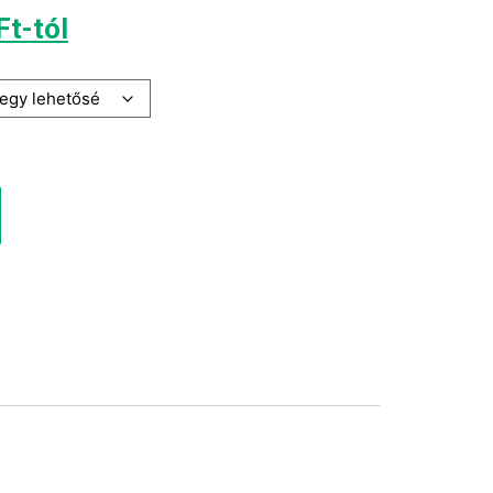
Ft
-tól