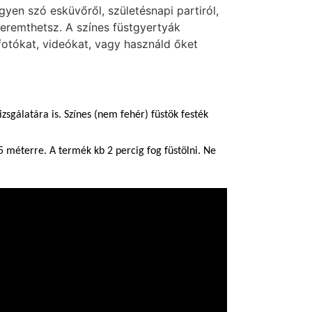
yen szó esküvőről, születésnapi partiról,
 teremthetsz. A színes füstgyertyák
 fotókat, videókat, vagy használd őket
zsgálatára is. Színes (nem fehér) füstök festék
5 méterre. A termék kb 2 percig fog füstölni. Ne