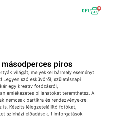
0
0
Ft
 másodperces piros
ertyák világát, melyekkel bármely eseményt
! Legyen szó esküvőről, születésnapi
akár egy kreatív fotózásról,
tan emlékezetes pillanatokat teremthetsz. A
sak nemcsak partikra és rendezvényekre,
is. Készíts lélegzetelállító fotókat,
et színházi előadások, filmforgatások