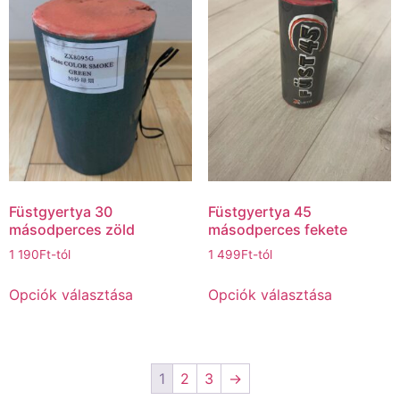
Füstgyertya 30
Füstgyertya 45
másodperces zöld
másodperces fekete
1 190
Ft
-tól
1 499
Ft
-tól
Opciók választása
Opciók választása
1
2
3
→