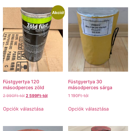
Akció!
Füstgyertya 120
Füstgyertya 30
másodperces zöld
másodperces sárga
2 990
Ft
-tól
2 599
Ft
-tól
1 190
Ft
-tól
Opciók választása
Opciók választása