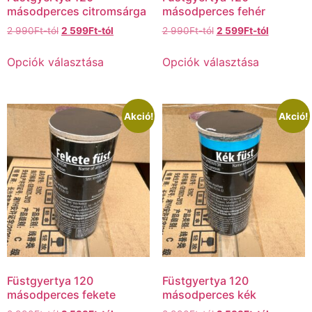
másodperces citromsárga
másodperces fehér
2 990
Ft
-tól
2 599
Ft
-tól
2 990
Ft
-tól
2 599
Ft
-tól
Opciók választása
Opciók választása
Akció!
Akció!
Füstgyertya 120
Füstgyertya 120
másodperces fekete
másodperces kék