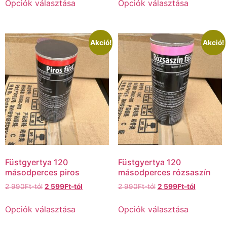
Opciók választása
Opciók választása
Akció!
Akció!
Füstgyertya 120
Füstgyertya 120
másodperces piros
másodperces rózsaszín
2 990
Ft
-tól
2 599
Ft
-tól
2 990
Ft
-tól
2 599
Ft
-tól
Opciók választása
Opciók választása