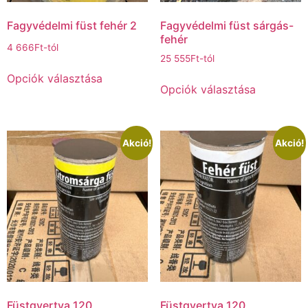
Fagyvédelmi füst fehér 2
Fagyvédelmi füst sárgás-
fehér
4 666
Ft
-tól
25 555
Ft
-tól
Opciók választása
Opciók választása
Akció!
Akció!
Füstgyertya 120
Füstgyertya 120