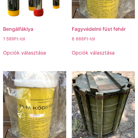
Bengálfáklya
Fagyvédelmi füst fehér
1 599
Ft
-tól
6 666
Ft
-tól
Opciók választása
Opciók választása