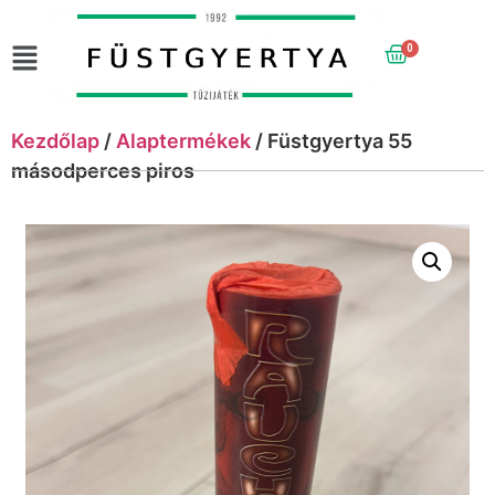
0
Kezdőlap
/
Alaptermékek
/ Füstgyertya 55
másodperces piros