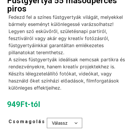
Füstgyertya 55 másodperces
piros
Fedezd fel a színes füstgyertyák világát, melyekkel
bármely eseményt különlegessé varázsolhatsz!
Legyen szó esküvőről, születésnapi partiról,
fesztiválról vagy akár egy kreatív fotózásról,
füstgyertyáinkkal garantáltan emlékezetes
pillanatokat teremthetsz.
A színes füstgyertyák ideálisak nemcsak partikra és
rendezvényekre, hanem kreatív projektekhez is.
Készíts lélegzetelállító fotókat, videókat, vagy
használd őket színházi előadások, filmforgatások
különleges effektjeihez.
949
Ft
-tól
Csomagolás