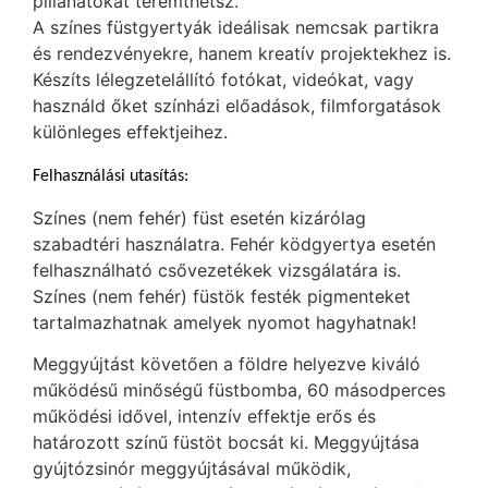
pillanatokat teremthetsz.
A színes füstgyertyák ideálisak nemcsak partikra
és rendezvényekre, hanem kreatív projektekhez is.
Készíts lélegzetelállító fotókat, videókat, vagy
használd őket színházi előadások, filmforgatások
különleges effektjeihez.
Felhasználási utasítás:
Színes (nem fehér) füst esetén kizárólag
szabadtéri használatra. Fehér ködgyertya esetén
felhasználható csővezetékek vizsgálatára is.
Színes (nem fehér) füstök festék pigmenteket
tartalmazhatnak amelyek nyomot hagyhatnak!
Meggyújtást követően a földre helyezve kiváló
működésű minőségű füstbomba, 60 másodperces
működési idővel, intenzív effektje erős és
határozott színű füstöt bocsát ki. Meggyújtása
gyújtózsinór meggyújtásával működik,