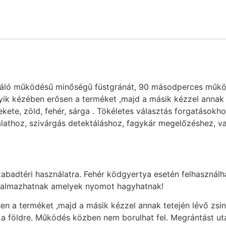
áló működésű minőségű füstgránát, 90 másodperces működés
egyik kézében erősen a terméket ,majd a másik kézzel annak
 fekete, zöld, fehér, sárga . Tökéletes választás forgatásokh
lathoz, szivárgás detektáláshoz, fagykár megelőzéshez, va
zabadtéri használatra. Fehér ködgyertya esetén felhasználh
rtalmazhatnak amelyek nyomot hagyhatnak!
en a terméket ,majd a másik kézzel annak tetején lévő zs
 a földre. Működés közben nem borulhat fel. Megrántást ut