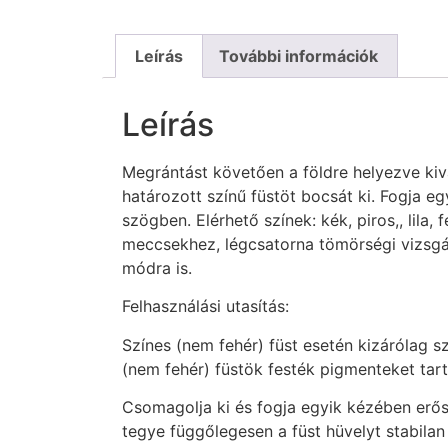
Leírás
További információk
Leírás
Megrántást követően a földre helyezve kiv
határozott színű füstöt bocsát ki. Fogja 
szögben. Elérhető színek: kék, piros,, lila,
meccsekhez, légcsatorna tömörségi vizsgá
módra is.
Felhasználási utasítás:
Színes (nem fehér) füst esetén kizárólag s
(nem fehér) füstök festék pigmenteket ta
Csomagolja ki és fogja egyik kézében erős
tegye függőlegesen a füst hüvelyt stabilan