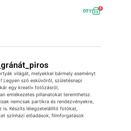
0
0
Ft
gránát_piros
ertyák világát, melyekkel bármely eseményt
! Legyen szó esküvőről, születésnapi
akár egy kreatív fotózásról,
tan emlékezetes pillanatokat teremthetsz.
lisak nemcsak partikra és rendezvényekre,
is. Készíts lélegzetelállító fotókat,
et színházi előadások, filmforgatások