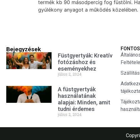
termék kb 90 másodpercig fog füstölni. Ha 
gyúlékony anyagot a működés közelében. Tűz
Bejegyzések
FONTOS
Általáno
Füstgyertyák: Kreatív
fotózáshoz és
Feltétel
eseményekhez
Szállítá
július 2, 2024
Adatkez
A füstgyertyák
tájékozt
használatának
Tájékozt
alapjai: Minden, amit
tudni érdemes
használt
július 2, 2024
Copyri