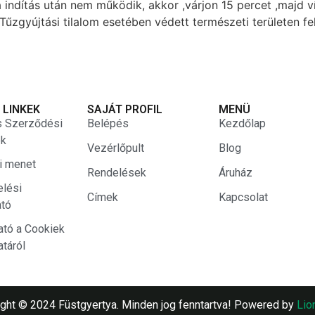
indítás után nem működik, akkor ,várjon 15 percet ,majd v
gyújtási tilalom esetében védett természeti területen fel
 LINKEK
SAJÁT PROFIL
MENÜ
s Szerződési
Belépés
Kezdőlap
ek
Vezérlőpult
Blog
si menet
Rendelések
Áruház
elési
Címek
Kapcsolat
ató
ató a Cookiek
atáról
ght © 2024 Füstgyertya. Minden jog fenntartva! Powered by
Lio