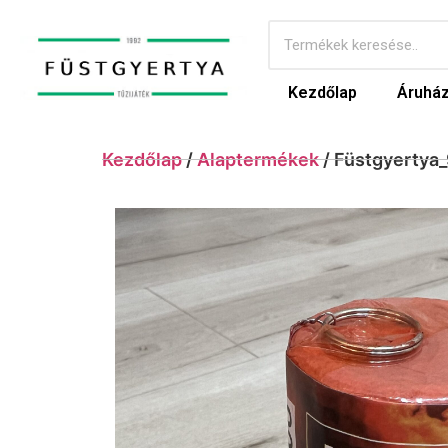
Kezdőlap
Áruhá
Kezdőlap
/
Alaptermékek
/ Füstgyertya_