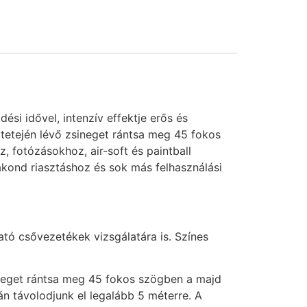
i idővel, intenzív effektje erős és
 tetején lévő zsineget rántsa meg 45 fokos
oz, fotózásokhoz, air-soft és paintball
kond riasztáshoz és sok más felhasználási
ató csővezetékek vizsgálatára is. Színes
ineget rántsa meg 45 fokos szögben a majd
án távolodjunk el legalább 5 méterre. A