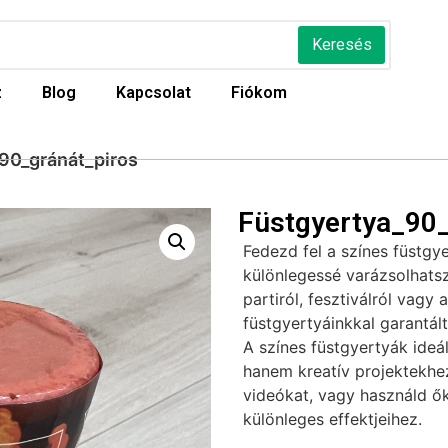
Keresés
z
Blog
Kapcsolat
Fiókom
90_gránát_piros
Füstgyertya_90_
Fedezd fel a színes füstgy
különlegessé varázsolhatsz
partiról, fesztiválról vagy 
füstgyertyáinkkal garantál
A színes füstgyertyák ideá
hanem kreatív projektekhez 
videókat, vagy használd ők
különleges effektjeihez.