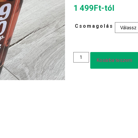
1 499
Ft
-tól
Csomagolás
Kosárba teszem